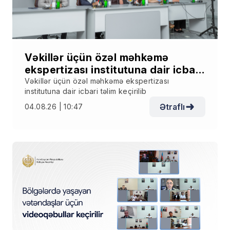
Vəkillər üçün özəl məhkəmə
ekspertizası institutuna dair icbari
təlim keçirilib
Vəkillər üçün özəl məhkəmə ekspertizası
institutuna dair icbari təlim keçirilib
Ətraflı
04.08.26 | 10:47