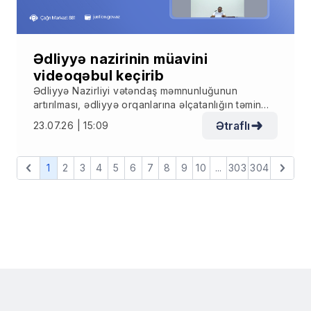
Ədliyyə nazirinin müavini
videoqəbul keçirib
Ədliyyə Nazirliyi vətəndaş məmnunluğunun
artırılması, ədliyyə orqanlarına əlçatanlığın təmin
olunması, regionlarda yaşayan vətəndaşların
Ətraflı
23.07.26 | 15:09
müraciətlərinə operativ və yerində baxılması
məqsədilə mütəmadi olaraq videoqəbullar təşkil
edir.
1
2
3
4
5
6
7
8
9
10
...
303
304