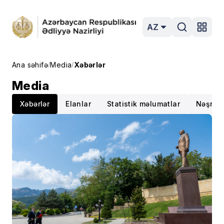
AZ
Ana səhifə
Media
Xəbərlər
/
/
Media
Xəbərlər
Elanlar
Statistik məlumatlar
Nəşrlər