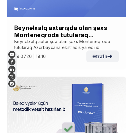
Beynəlxalq axtarışda olan şəxs
Monteneqroda tutularaq
Azərbaycana ekstradisiya edilib
Beynəlxalq axtarışda olan şəxs Monteneqroda
tutularaq Azərbaycana ekstradisiya edilib
Ətraflı
29.07.26 | 18:16