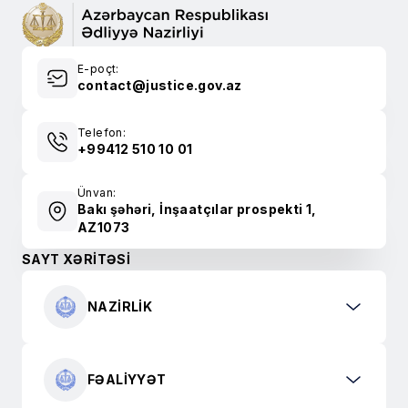
E-poçt:
contact@justice.gov.az
Telefon:
+99412 510 10 01
Ünvan:
Bakı şəhəri, İnşaatçılar prospekti 1,
AZ1073
SAYT XƏRİTƏSİ
NAZIRLIK
FƏALIYYƏT