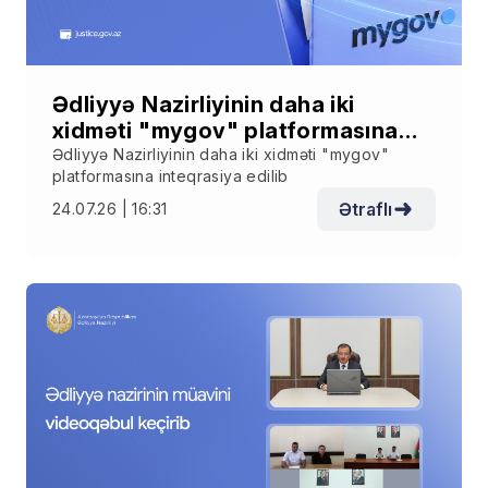
Ədliyyə Nazirliyinin daha iki
xidməti "mygov" platformasına
inteqrasiya edilib
Ədliyyə Nazirliyinin daha iki xidməti "mygov"
platformasına inteqrasiya edilib
Ətraflı
24.07.26 | 16:31