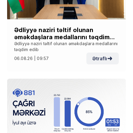
Ədliyyə naziri təltif olunan
əməkdaşlara medallarını təqdim
edib
Ədliyyə naziri təltif olunan əməkdaşlara medallarını
təqdim edib
Ətraflı
06.08.26 | 09:57