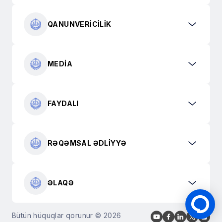
QANUNVERICILIK
MEDIA
FAYDALI
RƏQƏMSAL ƏDLIYYƏ
ƏLAQƏ
Bütün hüquqlar qorunur © 2026