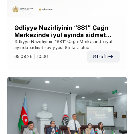
Ədliyyə Nazirliyinin “881” Çağrı
Mərkəzində iyul ayında xidmət
səviyyəsi 85 faiz olub
Ədliyyə Nazirliyinin “881” Çağrı Mərkəzində iyul
ayında xidmət səviyyəsi 85 faiz olub
Ətraflı
05.08.26 | 10:06