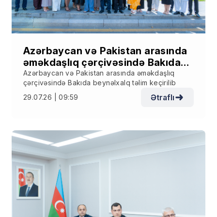
Azərbaycan və Pakistan arasında
əməkdaşlıq çərçivəsində Bakıda
beynəlxalq təlim keçirilib
Azərbaycan və Pakistan arasında əməkdaşlıq
çərçivəsində Bakıda beynəlxalq təlim keçirilib
Ətraflı
29.07.26 | 09:59