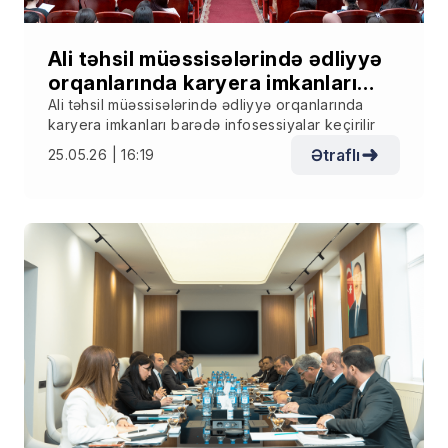
Ali təhsil müəssisələrində ədliyyə
orqanlarında karyera imkanları
barədə infosessiyalar keçirilir
Ali təhsil müəssisələrində ədliyyə orqanlarında
karyera imkanları barədə infosessiyalar keçirilir
Ətraflı
25.05.26 | 16:19