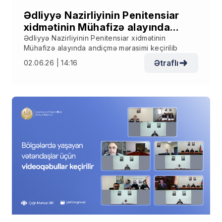
Ədliyyə Nazirliyinin Penitensiar
xidmətinin Mühafizə alayında
andiçmə mərasimi keçirilib
Ədliyyə Nazirliyinin Penitensiar xidmətinin
Mühafizə alayında andiçmə mərasimi keçirilib
Ətraflı
02.06.26 | 14:16