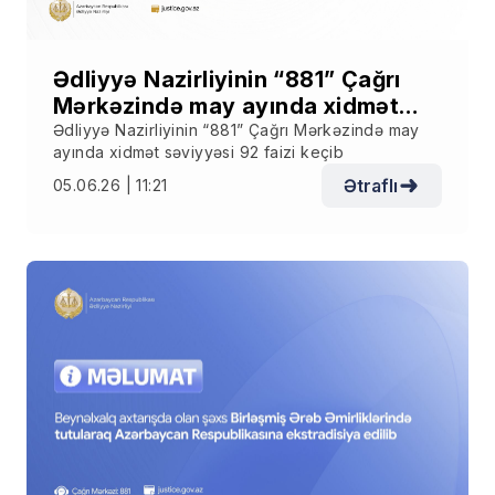
Ədliyyə Nazirliyinin “881” Çağrı
Mərkəzində may ayında xidmət
səviyyəsi 92 faizi keçib
Ədliyyə Nazirliyinin “881” Çağrı Mərkəzində may
ayında xidmət səviyyəsi 92 faizi keçib
Ətraflı
05.06.26 | 11:21