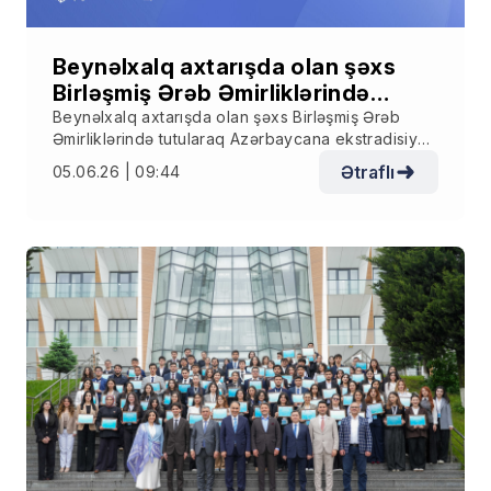
Beynəlxalq axtarışda olan şəxs
Birləşmiş Ərəb Əmirliklərində
tutularaq Azərbaycana
Beynəlxalq axtarışda olan şəxs Birləşmiş Ərəb
Əmirliklərində tutularaq Azərbaycana ekstradisiya
ekstradisiya edilib
edilib
Ətraflı
05.06.26 | 09:44