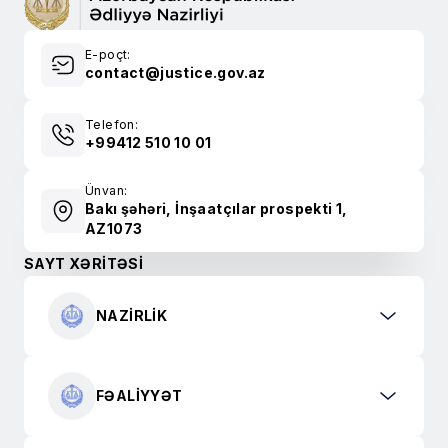
E-poçt:
contact@justice.gov.az
Telefon:
+99412 510 10 01
Ünvan:
Bakı şəhəri, İnşaatçılar prospekti 1,
AZ1073
SAYT XƏRİTƏSİ
NAZIRLIK
FƏALIYYƏT