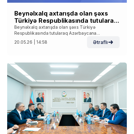
Beynəlxalq axtarışda olan şəxs
Türkiyə Respublikasında tutularaq
Azərbaycana ekstradisiya edilib
Beynəlxalq axtarışda olan şəxs Türkiyə
Respublikasında tutularaq Azərbaycana
ekstradisiya edilib
Ətraflı
20.05.26 | 14:58