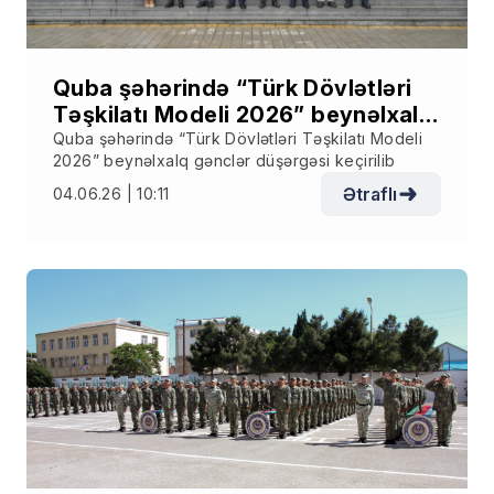
Quba şəhərində “Türk Dövlətləri
Təşkilatı Modeli 2026” beynəlxalq
gənclər düşərgəsi keçirilib
Quba şəhərində “Türk Dövlətləri Təşkilatı Modeli
2026” beynəlxalq gənclər düşərgəsi keçirilib
Ətraflı
04.06.26 | 10:11