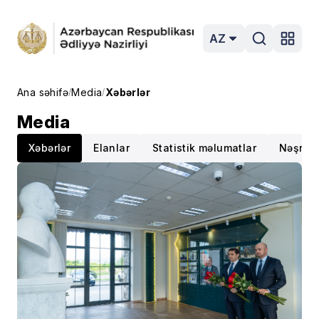
AZ
Ana səhifə
Media
Xəbərlər
/
/
Media
Xəbərlər
Elanlar
Statistik məlumatlar
Nəşrlər