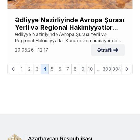
Ədliyyə Nazirliyində Avropa Şurası
Yerli və Regional Hakimiyyətlər
Konqresinin nümayəndə heyəti ilə
Ədliyyə Nazirliyində Avropa Şurası Yerli və
Regional Hakimiyyətlər Konqresinin nümayəndə
görüş keçirilib
heyəti ilə görüş keçirilib
Ətraflı
20.05.26 | 12:17
1
2
3
4
5
6
7
8
9
10
...
303
304