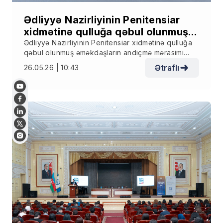
Ədliyyə Nazirliyinin Penitensiar
xidmətinə qulluğa qəbul olunmuş
əməkdaşların andiçmə mərasimi
Ədliyyə Nazirliyinin Penitensiar xidmətinə qulluğa
qəbul olunmuş əməkdaşların andiçmə mərasimi
keçirilib
keçirilib
Ətraflı
26.05.26 | 10:43