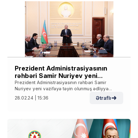
Prezident Administrasiyasının
rəhbəri Samir Nuriyev yeni
vəzifəyə təyin olunmuş ədliyyə
Prezident Administrasiyasının rəhbəri Samir
Nuriyev yeni vəzifəyə təyin olunmuş ədliyyə
nazirini kollektivə təqdim edib
nazirini kollektivə təqdim edib
Ətraflı
28.02.24 | 15:36