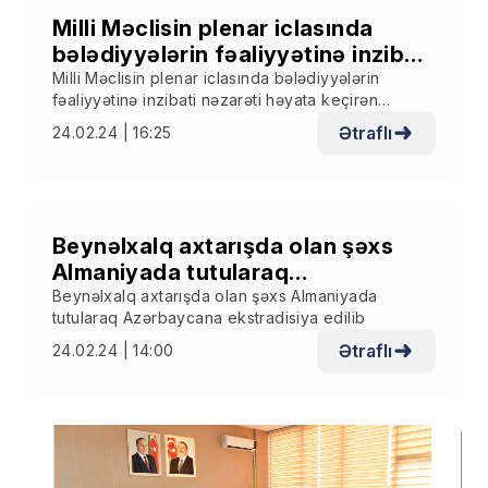
Milli Məclisin plenar iclasında
bələdiyyələrin fəaliyyətinə inzibati
nəzarəti həyata keçirən orqanın
Milli Məclisin plenar iclasında bələdiyyələrin
fəaliyyətinə inzibati nəzarəti həyata keçirən
illik məruzəsi dinlənilib
orqanın illik məruzəsi dinlənilib
Ətraflı
24.02.24 | 16:25
Beynəlxalq axtarışda olan şəxs
Almaniyada tutularaq
Azərbaycana ekstradisiya edilib
Beynəlxalq axtarışda olan şəxs Almaniyada
tutularaq Azərbaycana ekstradisiya edilib
Ətraflı
24.02.24 | 14:00