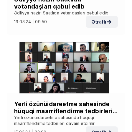
vətəndaşları qəbul edib
Ədliyyə naziri Saatlıda vətəndaşları qəbul edib
Ətraflı
19.03.24 | 09:50
Yerli özünüidarəetmə sahəsində
hüquqi maarrifləndirmə tədbirləri
davam etdirilir
Yerli özünüidarəetmə sahəsində hüquqi
maarrifləndirmə tədbirləri davam etdirilir