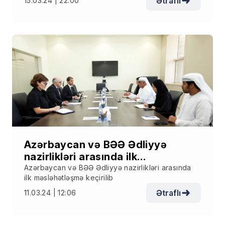
Ətraflı
15.03.24 | 22:00
Azərbaycan və BƏƏ Ədliyyə
nazirlikləri arasında ilk
məsləhətləşmə keçirilib
Azərbaycan və BƏƏ Ədliyyə nazirlikləri arasında
ilk məsləhətləşmə keçirilib
Ətraflı
11.03.24 | 12:06