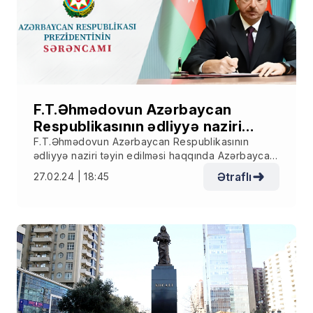
F.T.Əhmədovun Azərbaycan
Respublikasının ədliyyə naziri
təyin edilməsi haqqında
F.T.Əhmədovun Azərbaycan Respublikasının
ədliyyə naziri təyin edilməsi haqqında Azərbaycan
Azərbaycan Respublikası
Respublikası Prezidentinin Sərəncamı
Prezidentinin Sərəncamı
Ətraflı
27.02.24 | 18:45