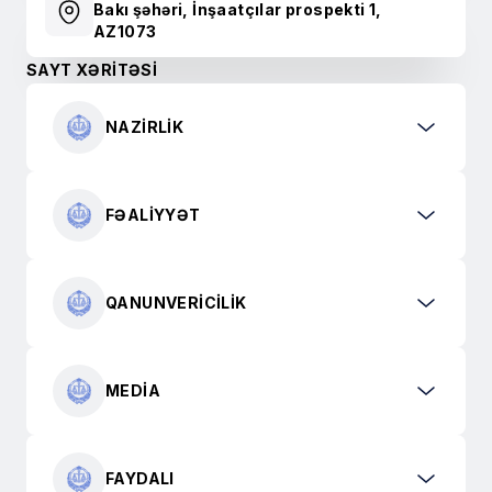
Bakı şəhəri, İnşaatçılar prospekti 1,
AZ1073
SAYT XƏRİTƏSİ
NAZIRLIK
FƏALIYYƏT
QANUNVERICILIK
MEDIA
FAYDALI