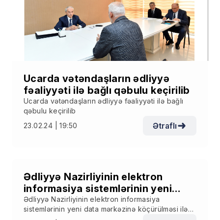
Ucarda vətəndaşların ədliyyə
fəaliyyəti ilə bağlı qəbulu keçirilib
Ucarda vətəndaşların ədliyyə fəaliyyəti ilə bağlı
qəbulu keçirilib
Ətraflı
23.02.24 | 19:50
Ədliyyə Nazirliyinin elektron
informasiya sistemlərinin yeni
data mərkəzinə köçürülməsi ilə
Ədliyyə Nazirliyinin elektron informasiya
sistemlərinin yeni data mərkəzinə köçürülməsi ilə
əlaqədar məlumat
əlaqədar məlumat