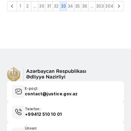
1
2
...
30
31
32
33
34
35
36
...
303
304
E-poçt:
contact@justice.gov.az
Telefon:
+99412 510 10 01
Ünvan: