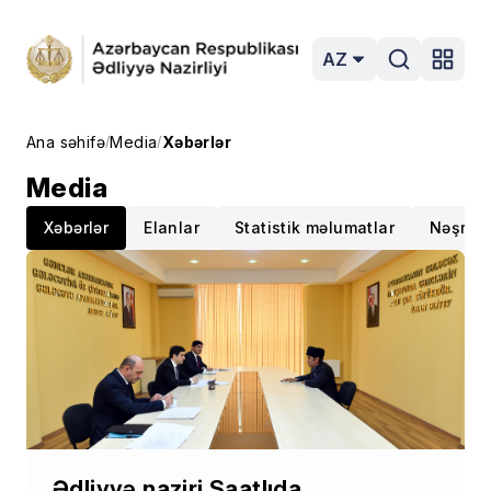
AZ
Ana səhifə
Media
Xəbərlər
/
/
Media
Xəbərlər
Elanlar
Statistik məlumatlar
Nəşrlər
Ədliyyə naziri Saatlıda