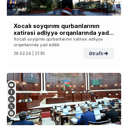
Xocalı soyqırımı qurbanlarının
xatirəsi ədliyyə orqanlarında yad
edilib
Xocalı soyqırımı qurbanlarının xatirəsi ədliyyə
orqanlarında yad edilib
Ətraflı
26.02.24 | 21:30