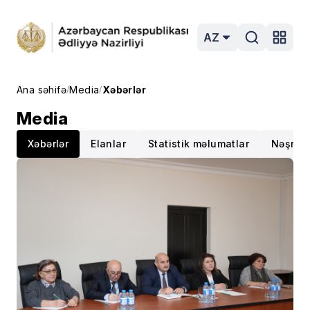
AZ
Ana səhifə
Media
Xəbərlər
/
/
Media
Xəbərlər
Elanlar
Statistik məlumatlar
Nəşrlər