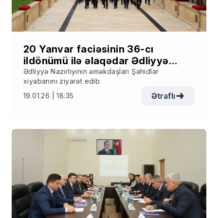
20 Yanvar faciəsinin 36-cı
ildönümü ilə əlaqədar Ədliyyə
Nazirliyinin əməkdaşları Şəhidlər
Ədliyyə Nazirliyinin əməkdaşları Şəhidlər
xiyabanını ziyarət edib
xiyabanını ziyarət edib
Ətraflı
19.01.26 | 18:35