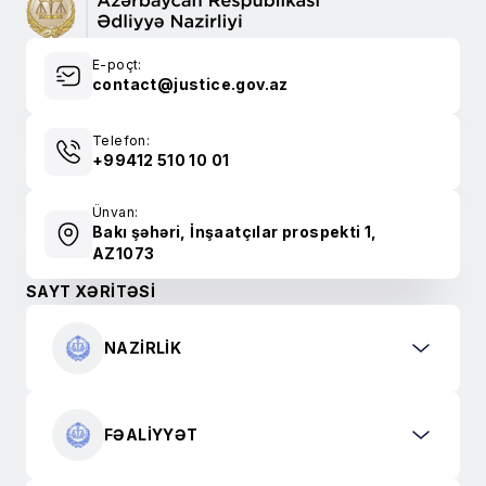
E-poçt:
contact@justice.gov.az
Telefon:
+99412 510 10 01
Ünvan:
Bakı şəhəri, İnşaatçılar prospekti 1,
AZ1073
SAYT XƏRİTƏSİ
NAZIRLIK
FƏALIYYƏT