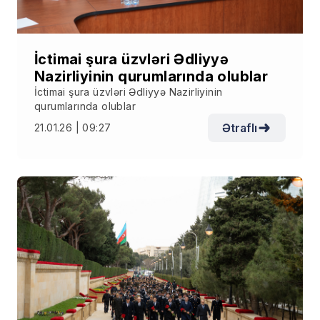
İctimai şura üzvləri Ədliyyə
Nazirliyinin qurumlarında olublar
İctimai şura üzvləri Ədliyyə Nazirliyinin
qurumlarında olublar
Ətraflı
21.01.26 | 09:27