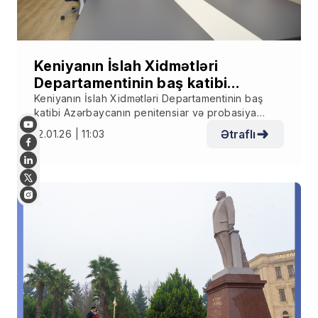
Keniyanın İslah Xidmətləri
Departamentinin baş katibi
Azərbaycanın penitensiar və
Keniyanın İslah Xidmətləri Departamentinin baş
katibi Azərbaycanın penitensiar və probasiya
probasiya sahəsində təcrübəsi ilə
sahəsində təcrübəsi ilə tanış olub
tanış olub
Ətraflı
12.01.26 | 11:03