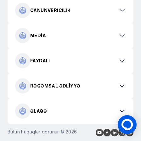
QANUNVERICILIK
MEDIA
FAYDALI
RƏQƏMSAL ƏDLIYYƏ
ƏLAQƏ
Bütün hüquqlar qorunur © 2026