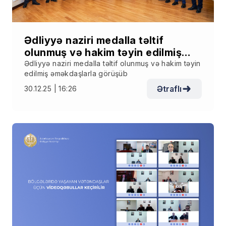
Ədliyyə naziri medalla təltif
olunmuş və hakim təyin edilmiş
əməkdaşlarla görüşüb
Ədliyyə naziri medalla təltif olunmuş və hakim təyin
edilmiş əməkdaşlarla görüşüb
Ətraflı
30.12.25 | 16:26