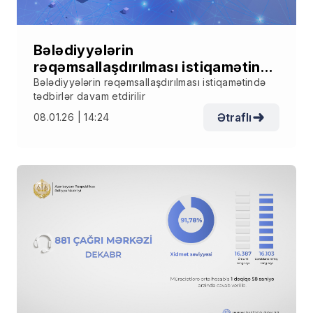
Bələdiyyələrin
rəqəmsallaşdırılması istiqamətində
tədbirlər davam etdirilir
Bələdiyyələrin rəqəmsallaşdırılması istiqamətində
tədbirlər davam etdirilir
Ətraflı
08.01.26 | 14:24