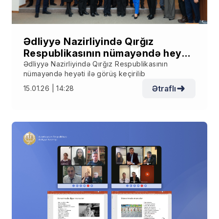
Ədliyyə Nazirliyində Qırğız
Respublikasının nümayəndə heyəti
ilə görüş keçirilib
Ədliyyə Nazirliyində Qırğız Respublikasının
nümayəndə heyəti ilə görüş keçirilib
Ətraflı
15.01.26 | 14:28