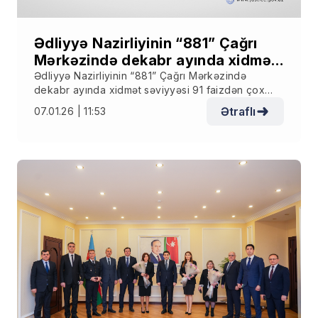
Ədliyyə Nazirliyinin “881” Çağrı
Mərkəzində dekabr ayında xidmət
səviyyəsi 91 faizdən çox olub
Ədliyyə Nazirliyinin “881” Çağrı Mərkəzində
dekabr ayında xidmət səviyyəsi 91 faizdən çox
olub
Ətraflı
07.01.26 | 11:53