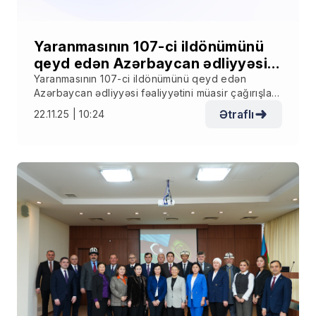
Yaranmasının 107-ci ildönümünü
qeyd edən Azərbaycan ədliyyəsi
fəaliyyətini müasir çağırışlara
Yaranmasının 107-ci ildönümünü qeyd edən
Azərbaycan ədliyyəsi fəaliyyətini müasir çağırışlara
uyğunlaşdırıb
uyğunlaşdırıb
Ətraflı
22.11.25 | 10:24