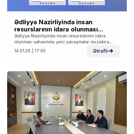
Ədliyyə Nazirliyində insan
resurslarının idarə olunması
sahəsində yeni yanaşmalar
Ədliyyə Nazirliyində insan resurslarının idarə
olunması sahəsində yeni yanaşmalar müzakirə
müzakirə olunub
olunub
Ətraflı
14.01.26 | 17:50