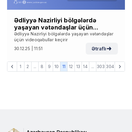
Ədliyyə Nazirliyi bölgələrdə
yaşayan vətəndaşlar üçün
videoqəbullar keçirir
Ədliyyə Nazirliyi bölgələrdə yaşayan vətəndaşlar
üçün videoqəbullar keçirir
Ətraflı
30.12.25 | 11:51
1
2
...
8
9
10
11
12
13
14
...
303
304