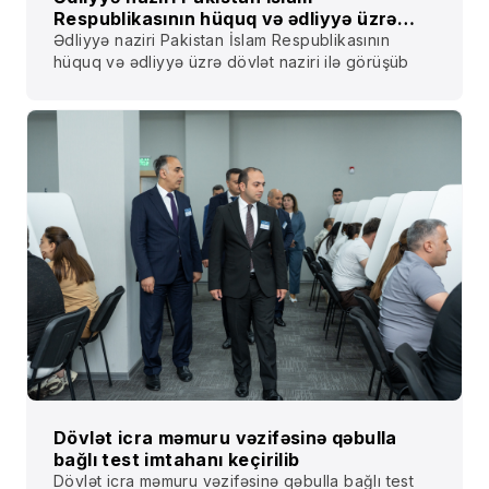
Respublikasının hüquq və ədliyyə üzrə
dövlət naziri ilə görüşüb
Ədliyyə naziri Pakistan İslam Respublikasının
hüquq və ədliyyə üzrə dövlət naziri ilə görüşüb
Dövlət icra məmuru vəzifəsinə qəbulla
bağlı test imtahanı keçirilib
Dövlət icra məmuru vəzifəsinə qəbulla bağlı test