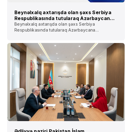
Beynəlxalq axtarışda olan şəxs Serbiya
Respublikasında tutularaq Azərbaycana
ekstradisiya edilib
Beynəlxalq axtarışda olan şəxs Serbiya
Respublikasında tutularaq Azərbaycana
ekstradisiya edilib
Ədliyyə naziri Pakistan İslam