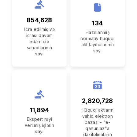
854,628
134
İcra edilmiş və
Hazırlanmış
icrası davam
normativ hüquqi
edən icra
akt layihələrinin
sənədlərinin
sayı
sayı
2,820,728
11,894
Hüquqi aktların
vahid elektron
Ekspert rəyi
bazası - "e-
verilmiş işlərin
qanun.az"a
sayı
daxilolmaların