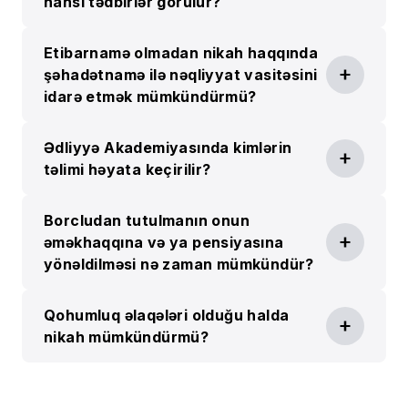
hansı tədbirlər görülür?
Etibarnamə olmadan nikah haqqında
şəhadətnamə ilə nəqliyyat vasitəsini
idarə etmək mümkündürmü?
Ədliyyə Akademiyasında kimlərin
təlimi həyata keçirilir?
Borcludan tutulmanın onun
əməkhaqqına və ya pensiyasına
yönəldilməsi nə zaman mümkündür?
Qohumluq əlaqələri olduğu halda
nikah mümkündürmü?