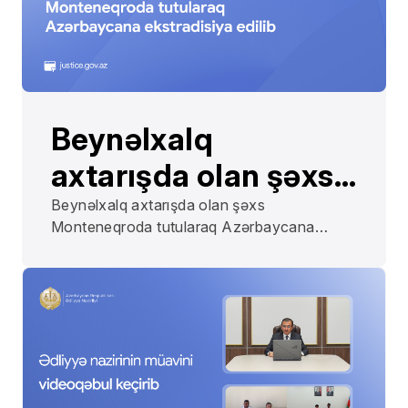
Beynəlxalq
axtarışda olan şəxs
Monteneqroda
Beynəlxalq axtarışda olan şəxs
Monteneqroda tutularaq Azərbaycana
tutularaq
ekstradisiya edilib
Azərbaycana
ekstradisiya edilib