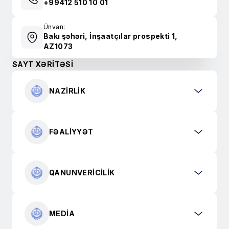
+99412 510 10 01
Ünvan:
Bakı şəhəri, İnşaatçılar prospekti 1,
AZ1073
SAYT XƏRİTƏSİ
NAZIRLIK
FƏALIYYƏT
QANUNVERICILIK
MEDIA