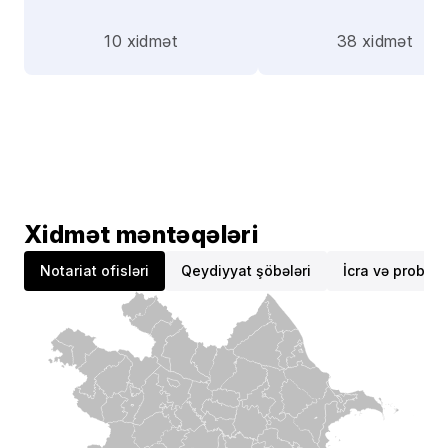
10 xidmət
38 xidmət
Xidmət məntəqələri
Notariat ofisləri
Qeydiyyat şöbələri
İcra və probasi