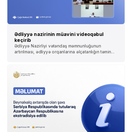
Ədliyyə nazirinin müavini videoqəbul
keçirib
Ədliyyə Nazirliyi vətəndaş məmnunluğunun
artırılması, ədliyyə orqanlarına əlçatanlığın təmin
olunması, regionlarda yaşayan vətəndaşların
müraciətlərinə operativ və yerində baxılması
məqsədilə mütəmadi olaraq videoqəbullar təşkil
edir.