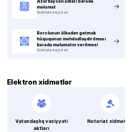
Azərbaycan adları barədə
məlumat
Xidmətə keçid et
Borclunun ölkədən getmək
hüququnun məhdudlaşdırılması
barədə məlumatın verilməsi
Xidmətə keçid et
Elektron xidmətlər
Vətəndaşlıq vəziyyəti
Notariat xidmətlər
aktları