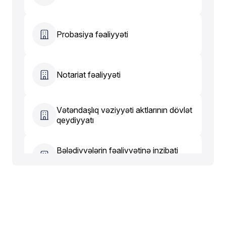
Probasiya fəaliyyəti
Notariat fəaliyyəti
Vətəndaşlıq vəziyyəti aktlarının dövlət
qeydiyyatı
Bələdiyyələrin fəaliyyətinə inzibati
nəzarət
Məhkəmə ekspertizası fəaliyyəti