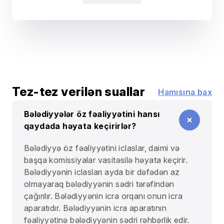
Tez-tez verilən suallar
Hamısına bax
Bələdiyyələr öz fəaliyyətini hansı
qaydada həyata keçirirlər?
Bələdiyyə öz fəaliyyətini iclaslar, daimi və
başqa komissiyalar vasitəsilə həyata keçirir.
Bələdiyyənin iclasları ayda bir dəfədən az
olmayaraq bələdiyyənin sədri tərəfindən
çağırılır. Bələdiyyənin icra orqanı onun icra
aparatıdır. Bələdiyyənin icra aparatının
fəaliyyətinə bələdiyyənin sədri rəhbərlik edir.