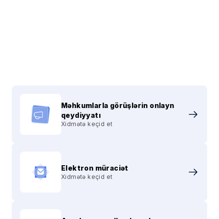
Dövlət icra məmuru
Məhkumlarla görüşlərin onlayn
vəzifəsinə qəbulla
qeydiyyatı
Ətraflı bax
Xidmətə keçid et
bağlı test imtahanı
keçirilib
Elektron müraciət
Xidmətə keçid et