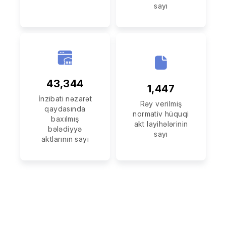
sayı
43,344
1,447
İnzibati nəzarət
Rəy verilmiş
qaydasında
normativ hüquqi
baxılmış
akt layihələrinin
bələdiyyə
sayı
aktlarının sayı