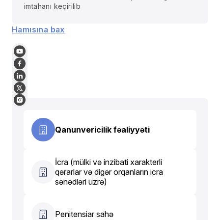
imtahanı keçirilib
Hamısına bax
Qanunvericilik fəaliyyəti
İcra (mülki və inzibati xarakterli
qərarlar və digər orqanların icra
sənədləri üzrə)
Penitensiar sahə