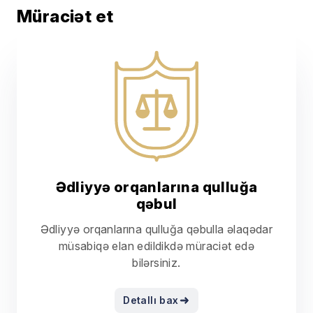
Müraciət et
Tibb fəaliyyəti
Cəzaların icrasına nəzarət
Beynəlxalq əməkdaşlıq
İstintaq fəaliyyəti
Ədliyyə orqanlarına qulluğa
qəbul
Ədliyyə orqanlarına qulluğa qəbulla əlaqədar
Təhsil, elmi-tədqiqat fəaliyyəti
müsabiqə elan edildikdə müraciət edə
bilərsiniz.
Qeyri-kommersiya qurumlarının dövlət
qeydiyyatı və reyestri
Detallı bax