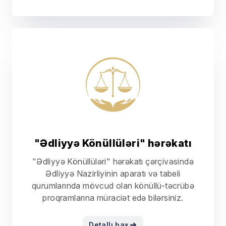
Sahibkarlıq sahəsində aparılan
yoxlamaların vahid məlumat reyestri
Azərbaycan Respublikası Əhalisinin
Dövlət Reyestri
"Ədliyyə Könüllüləri" hərəkatı
"Ədliyyə Könüllüləri" hərəkatı çərçivəsində
Ədliyyə Nazirliyinin aparatı və tabeli
qurumlarında mövcud olan könüllü-təcrübə
proqramlarına müraciət edə bilərsiniz.
Detallı bax