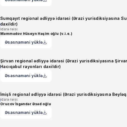
Sumqayıt regional ədliyyə idarəsi (Ərazi yurisdiksiyasına S
daxildir)
idarə rəisi:
Məmmədov Hüseyn Həşim oğlu (v.i.e.)
Əsasnaməni yüklə
Şirvan regional ədliyyə idarəsi (Ərazi yurisdiksiyasına Şirv
Hacıqabul rayonları daxildir)
Əsasnaməni yüklə
İmişli regional ədliyyə idarəsi (Ərazi yurisdiksiyasına Beyləqa
idarə rəisi:
Orucov İsgəndər Əsəd oğlu
Əsasnaməni yüklə