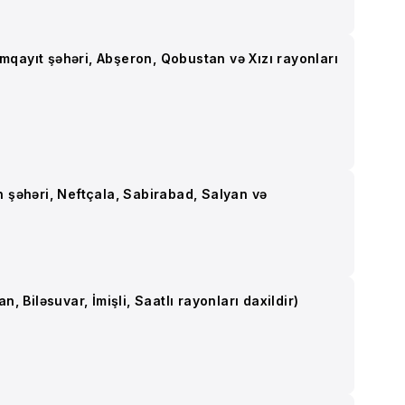
umqayıt şəhəri, Abşeron, Qobustan və Xızı rayonları
an şəhəri, Neftçala, Sabirabad, Salyan və
n, Biləsuvar, İmişli, Saatlı rayonları daxildir)