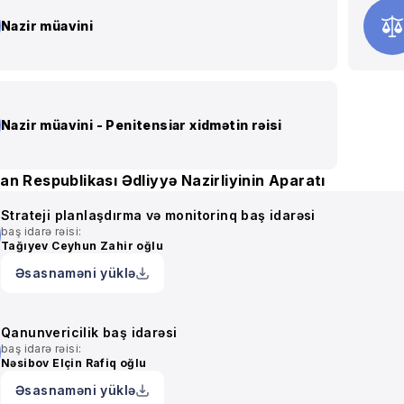
Nazir müavini
Nazir müavini - Penitensiar xidmətin rəisi
n Respublikası Ədliyyə Nazirliyinin Aparatı
Strateji planlaşdırma və monitorinq baş idarəsi
baş idarə rəisi:
Tağıyev Ceyhun Zahir oğlu
Əsasnaməni yüklə
Qanunvericilik baş idarəsi
baş idarə rəisi:
Nəsibov Elçin Rafiq oğlu
Əsasnaməni yüklə