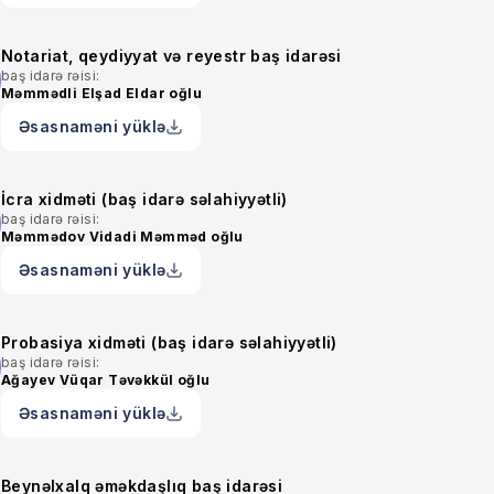
Notariat, qeydiyyat və reyestr baş idarəsi
baş idarə rəisi:
Məmmədli Elşad Eldar oğlu
Əsasnaməni yüklə
İcra xidməti (baş idarə səlahiyyətli)
baş idarə rəisi:
Məmmədov Vidadi Məmməd oğlu
Əsasnaməni yüklə
Probasiya xidməti (baş idarə səlahiyyətli)
baş idarə rəisi:
Ağayev Vüqar Təvəkkül oğlu
Əsasnaməni yüklə
Beynəlxalq əməkdaşlıq baş idarəsi