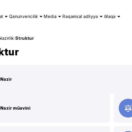
ət
Qanunvericilik
Media
Rəqəmsal ədliyyə
Əlaqə
Nazirlik
Struktur
/
ktur
Nazir
Nazir müavini