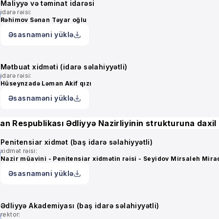
Maliyyə və təminat idarəsi
idarə rəisi:
Rəhimov Sənan Təyar oğlu
Əsasnaməni yüklə
Mətbuat xidməti (idarə səlahiyyətli)
idarə rəisi:
Hüseynzadə Ləman Akif qızı
Əsasnaməni yüklə
n Respublikası Ədliyyə Nazirliyinin strukturuna daxil o
Penitensiar xidmət (baş idarə səlahiyyətli)
xidmət rəisi:
Nazir müavini - Penitensiar xidmətin rəisi - Seyidov Mirsaleh Mirad
Əsasnaməni yüklə
Ədliyyə Akademiyası (baş idarə səlahiyyətli)
rektor: