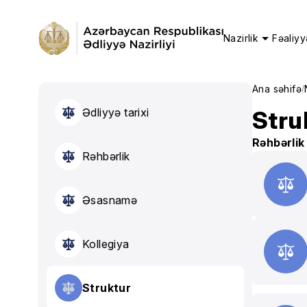
Nazirlik
Fəaliyy
Ana səhifə
/
Ədliyyə tarixi
Stru
Rəhbərlik
Rəhbərlik
Əsasnamə
Kollegiya
Struktur