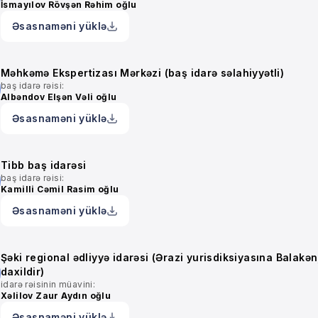
İsmayılov Rövşən Rəhim oğlu
Əsasnaməni yüklə
Məhkəmə Ekspertizası Mərkəzi (baş idarə səlahiyyətli)
baş idarə rəisi:
Albəndov Elşən Vəli oğlu
Əsasnaməni yüklə
Tibb baş idarəsi
baş idarə rəisi:
Kamilli Cəmil Rasim oğlu
Əsasnaməni yüklə
Şəki regional ədliyyə idarəsi (Ərazi yurisdiksiyasına Balakə
daxildir)
idarə rəisinin müavini:
Xəlilov Zaur Aydın oğlu
Əsasnaməni yüklə