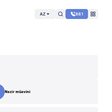
AZ
881
Nazir müavini