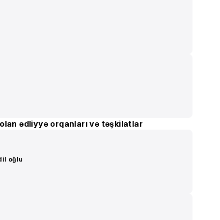
lan ədliyyə orqanları və təşkilatlar
il oğlu