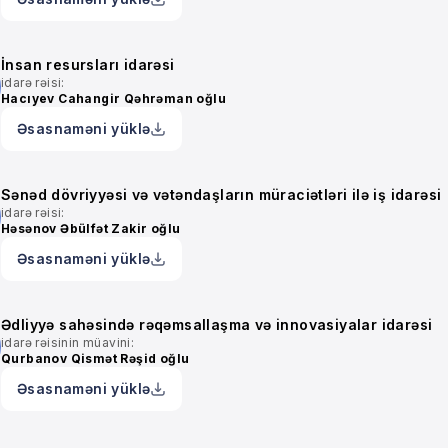
İnsan resursları idarəsi
idarə rəisi:
Hacıyev Cahangir Qəhrəman oğlu
Əsasnaməni yüklə
Sənəd dövriyyəsi və vətəndaşların müraciətləri ilə iş idarəsi
idarə rəisi:
Həsənov Əbülfət Zakir oğlu
Əsasnaməni yüklə
Ədliyyə sahəsində rəqəmsallaşma və innovasiyalar idarəsi
idarə rəisinin müavini:
Qurbanov Qismət Rəşid oğlu
Əsasnaməni yüklə