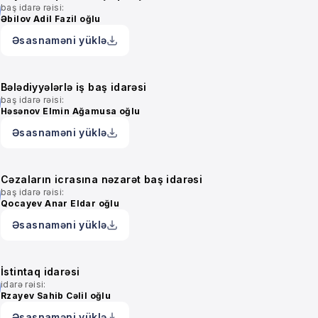
baş idarə rəisi:
Əbilov Adil Fazil oğlu
Əsasnaməni yüklə
Bələdiyyələrlə iş baş idarəsi
baş idarə rəisi:
Həsənov Elmin Ağamusa oğlu
Əsasnaməni yüklə
Cəzaların icrasına nəzarət baş idarəsi
baş idarə rəisi:
Qocayev Anar Eldar oğlu
Əsasnaməni yüklə
İstintaq idarəsi
idarə rəisi:
Rzayev Sahib Cəlil oğlu
Əsasnaməni yüklə