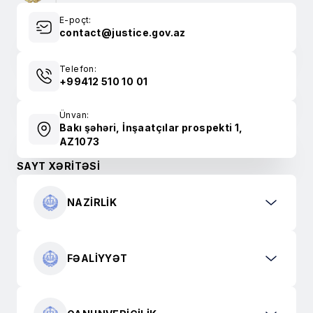
E-poçt:
contact@justice.gov.az
Telefon:
+99412 510 10 01
Ünvan:
Bakı şəhəri, İnşaatçılar prospekti 1,
AZ1073
SAYT XƏRİTƏSİ
NAZIRLIK
FƏALIYYƏT