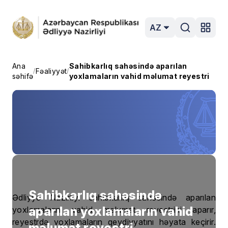
AZ
Ana
Sahibkarlıq sahəsində aparılan
Fəaliyyət
/
/
səhifə
yoxlamaların vahid məlumat reyestri
Sahibkarlıq sahəsində
Ədliyyə Nazirliyi sahibkarlıq sahəsində aparılan
aparılan yoxlamaların vahid
yoxlamaların vahid məlumat reyestrini aparır,
reyestrdə yoxlamaların qeydiyyatını həyata keçirir.
məlumat reyestri