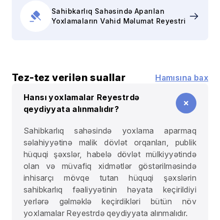
Sahibkarlıq Sahəsində Aparılan
Yoxlamaların Vahid Məlumat Reyestri
Tez-tez verilən suallar
Hamısına bax
Hansı yoxlamalar Reyestrdə
qeydiyyata alınmalıdır?
Sahibkarlıq sahəsində yoxlama aparmaq
səlahiyyətinə malik dövlət orqanları, publik
hüquqi şəxslər, habelə dövlət mülkiyyətində
olan və müvafiq xidmətlər göstərilməsində
inhisarçı mövqe tutan hüquqi şəxslərin
sahibkarlıq fəaliyyətinin həyata keçirildiyi
yerlərə gəlməklə keçirdikləri bütün növ
yoxlamalar Reyestrdə qeydiyyata alınmalıdır.