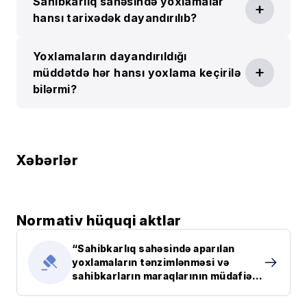
Sahibkarlıq sahəsində yoxlamalar
hansı tarixədək dayandırılıb?
Yoxlamaların dayandırıldığı
müddətdə hər hansı yoxlama keçirilə
bilərmi?
Xəbərlər
Normativ hüquqi aktlar
“Sahibkarlıq sahəsində aparılan
yoxlamaların tənzimlənməsi və
sahibkarların maraqlarının müdafiəsi
haqqında” Azərbaycan
Respublikasının Qanunu