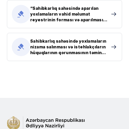
“Sahibkarlıq sahəsində aparılan
yoxlamaların vahid məlumat
reyestrinin forması və aparılması
qaydası haqqında Əsasnamə”nin
təsdiq edilməsi barədə Azərbaycan
Respublikası Prezidentinin Fərmanı
Sahibkarlıq sahəsində yoxlamaların
nizama salınması və istehlakçıların
hüquqlarının qorunmasının təmin
edilməsinə dair bəzi tədbirlər
haqqında Azərbaycan Respublikası
Prezidentinin Fərmanı