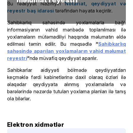
Bu fəaliyyət Nazirliyin
Notariat, qeydiyyat və
reyestr baş idarəsi
tərəfindən həyata keçirilir.
Sahibkarlıq sahəsində yoxlamalarla bağlı
informasiyanın vahid mənbədə toplanılması ilə
yoxlamaların mütəmadiliyi haqqında məlumatın əldə
edilməsi təmin edilir. Bu məqsədlə
“
Sahibkarlıq
sahəsində aparılan yoxlamaların vahid məlumat
reyestri
”
ndə müvafiq qeydiyyat aparılır.
Sahibkarlar aidiyyəti bölmədə qeydiyyatdan
keçməklə fərdi kabinetlərinə daxil olaraq özləri ilə
əlaqədar qeydiyyata alınmış yoxlamalarla və
barələrində nəzərdə tutulan yoxlama planları ilə tanış
ola bilərlər.
Elektron xidmətlər