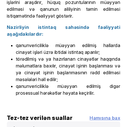
işlərini araşdırır, hüquq pozuntularının müəyyən
edilməsi və qanunun aliliyinin təmin edilməsi
istiqamətində fəaliyyət göstərir.
Nazirliyin istintaq sahəsində faəliyyəti
aşağıdakılardır:
qanunvericiliklə müəyyən edilmiş hallarda
cinayət işləri üzrə ibtidai istintaq aparılır;
törədilmiş və ya hazırlanan cinayətlər haqqında
məlumatlara baxılır, cinayət işinin başlanması və
ya cinayət işinin başlanmasının rədd edilməsi
məsələləri həll edilir;
qanunvericiliklə müəyyən edilmiş digər
prosessual hərəkətlər həyata keçirilir.
Tez-tez verilən suallar
Hamısına bax