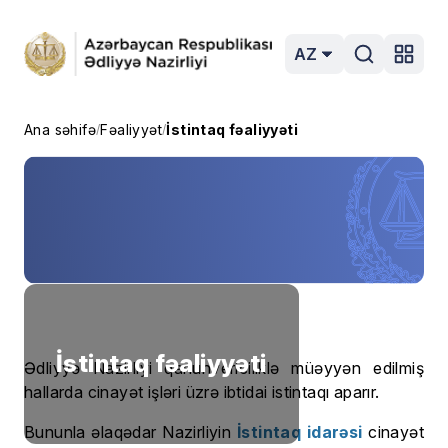
AZ
Ana səhifə
Fəaliyyət
İstintaq fəaliyyəti
/
/
İstintaq fəaliyyəti
Ədliyyə Nazirliyi qanunvericiliklə müəyyən edilmiş
hallarda cinayət işləri üzrə ibtidai istintaqı aparır.
Bununla əlaqədar Nazirliyin
İstintaq idarəsi
cinayət