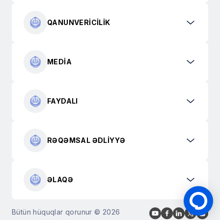
QANUNVERICILIK
MEDIA
FAYDALI
RƏQƏMSAL ƏDLIYYƏ
ƏLAQƏ
Bütün hüquqlar qorunur © 2026