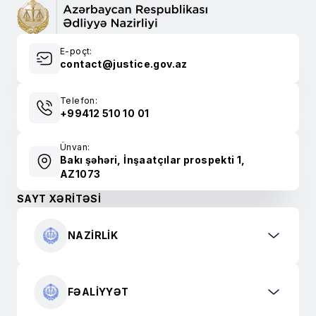
E-poçt:
contact@justice.gov.az
Telefon:
+99412 510 10 01
Ünvan:
Bakı şəhəri, İnşaatçılar prospekti 1,
AZ1073
SAYT XƏRİTƏSİ
NAZIRLIK
FƏALIYYƏT