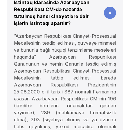
İstintaq İdarəsində Azərbaycan
Respublikası CM-də nəzərdə
tutulmuş hansı cinayətlərə dair
işlərin istintaqı aparılır?
“Azərbaycan Respublikası Cinayət-Prosessual
Məcəlləsinin təsdiq edilməsi, qüvvəyə minməsi
və bununla bağlı hüquqi tənzimləmə məsələləri
haqqında” Azərbaycan Respublikası
Qanununun və həmin Qanunla təsdiq edilmiş
Azərbaycan Respublikası Cinayət-Prosessual
Məcəlləsinin tətbiq edilməsi barədə
Azərbaycan Respublikası Prezidentinin
25.08.2000-ci il tarixli 387 nömrəli Fərmanına
əsasən Azərbaycan Respublikası CM-nin 196
(kreditor borclarını ödəməkdən qəsdən
yayınma), 289 (məhkəməyə hörmətsizlik
etmə), 303 (siyahıya alınmış və ya üzərinə
həbs qoyulmuş, yaxud müsadirə olunmalı