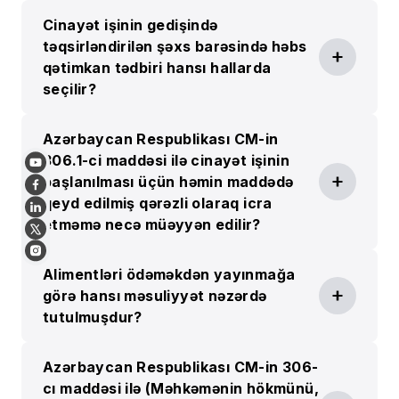
Cinayət işinin gedişində
təqsirləndirilən şəxs barəsində həbs
qətimkan tədbiri hansı hallarda
seçilir?
Azərbaycan Respublikası CM-in
306.1-ci maddəsi ilə cinayət işinin
başlanılması üçün həmin maddədə
qeyd edilmiş qərəzli olaraq icra
etməmə necə müəyyən edilir?
Alimentləri ödəməkdən yayınmağa
görə hansı məsuliyyət nəzərdə
tutulmuşdur?
Azərbaycan Respublikası CM-in 306-
cı maddəsi ilə (Məhkəmənin hökmünü,