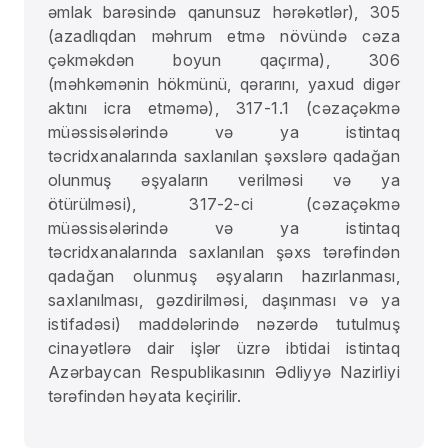
əmlak barəsində qanunsuz hərəkətlər), 305
(azadlıqdan məhrum etmə növündə cəza
çəkməkdən boyun qaçırma), 306
(məhkəmənin hökmünü, qərarını, yaxud digər
aktını icra etməmə), 317-1.1 (cəzaçəkmə
müəssisələrində və ya istintaq
təcridxanalarında saxlanılan şəxslərə qadağan
olunmuş əşyaların verilməsi və ya
ötürülməsi), 317-2-ci (cəzaçəkmə
müəssisələrində və ya istintaq
təcridxanalarında saxlanılan şəxs tərəfindən
qadağan olunmuş əşyaların hazırlanması,
saxlanılması, gəzdirilməsi, daşınması və ya
istifadəsi) maddələrində nəzərdə tutulmuş
cinayətlərə dair işlər üzrə ibtidai istintaq
Azərbaycan Respublikasının Ədliyyə Nazirliyi
tərəfindən həyata keçirilir.