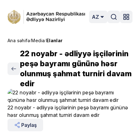
AZ
Ana səhifə
Media
Elanlar
/
/
22 noyabr - ədliyyə işçilərinin
peşə bayramı gününə həsr
olunmuş şahmat turniri davam
edir
22 noyabr - ədliyyə işçilərinin peşə bayramı gününə
həsr olunmuş şahmat turniri davam edir
Paylaş