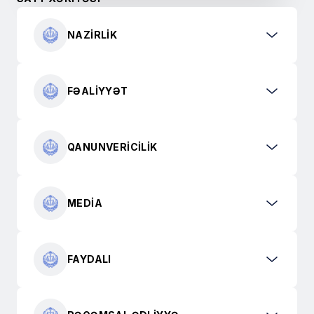
NAZIRLIK
FƏALIYYƏT
QANUNVERICILIK
MEDIA
FAYDALI