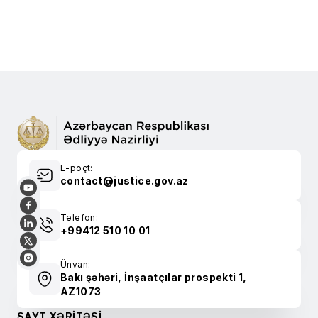
E-poçt:
contact@justice.gov.az
Telefon:
+99412 510 10 01
Ünvan:
Bakı şəhəri, İnşaatçılar prospekti 1,
AZ1073
SAYT XƏRİTƏSİ