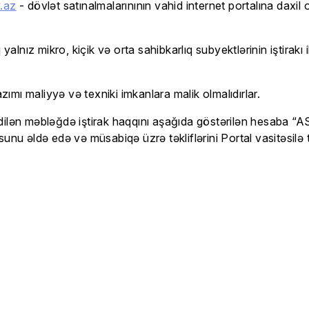
.az
- dövlət satınalmalarınının vahid internet portalına daxil
nız mikro, kiçik və orta sahibkarlıq subyektlərinin iştirakı i
zımı maliyyə və texniki imkanlara malik olmalıdırlar.
dilən məbləğdə iştirak haqqını aşağıda göstərilən hesaba “
unu əldə edə və müsabiqə üzrə təkliflərini Portal vasitəsilə