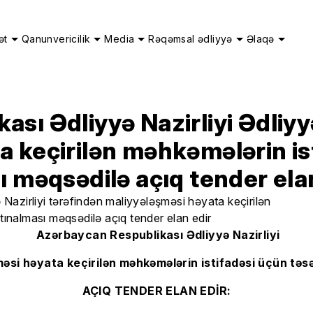
ət
Qanunvericilik
Media
Rəqəmsal ədliyyə
Əlaqə
sı Ədliyyə Nazirliyi Ədliyyə
 keçirilən məhkəmələrin is
ı məqsədilə açıq tender ela
Azərbaycan Respublikası Ədliyyə Nazirliyi
məsi həyata keçirilən məhkəmələrin istifadəsi üçün təs
AÇIQ TENDER ELAN EDİR: