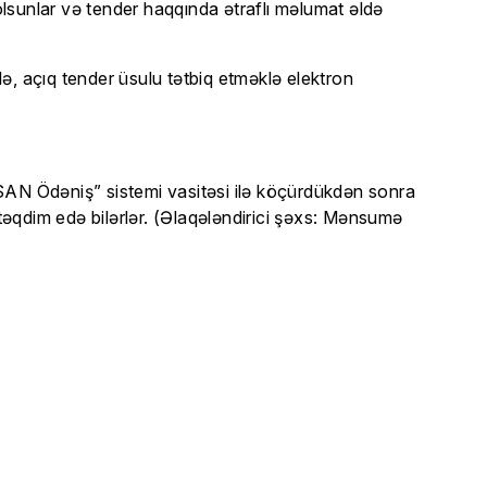
 olsunlar və tender haqqında ətraflı məlumat əldə
lə, açıq tender üsulu tətbiq etməklə elektron
ASAN Ödəniş” sistemi vasitəsi ilə köçürdükdən sonra
 təqdim edə bilərlər. (Əlaqələndirici şəxs: Mənsumə