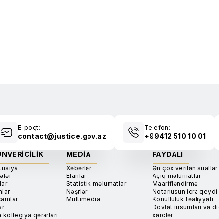
E-poçt:
Telefon:
contact@justice.gov.az
+99412 510 10 01
NVERICILIK
MEDIA
FAYDALI
tusiya
Xəbərlər
Ən çox verilən suallar
ələr
Elanlar
Açıq məlumatlar
lar
Statistik məlumatlar
Maarifləndirmə
nlar
Nəşrlər
Notariusun icra qeydi
camlar
Multimedia
Könüllülük fəaliyyəti
ar
Dövlət rüsumları və di
 kollegiya qərarları
xərclər