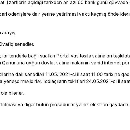
tı (zərflərin açıldığı tarixdən ən azı 60 bank günü qüvvədə o
ari ödənişlərə dair yerinə yetirilməsi vaxtı keçmiş öhdəlik
a arayış;
üvafiq sənədlər.
ılar tenderlə bağlı sualları Portal vasitəsilə satınalan təşki
Qanununa uyğun dövlət satınalmalarının vahid internet port
lərinə dair sənədləri 11.05. 2021-ci il saat 11.00 tarixinə qədə
erləşdirməlidirlər. İddiaçıların təklifləri 24.05.2021-ci il saa
ola bilərlər.
ndirilməsi və digər bütün prosedurlar yalnız elektron qaydada