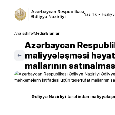
Nazirlik
Fəaliyy
Ana səhifə
Media
Elanlar
/
/
Azərbaycan Respublika
maliyyələşməsi həyata
mallarının satınalmas
Ədliyyə Nazirliyi tərəfindən maliyyələş