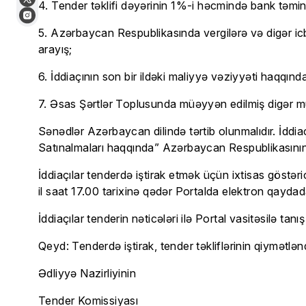
4. Tender təklifi dəyərinin 1%-i həcmində bank təmina
5. Azərbaycan Respublikasında vergilərə və digər icb
arayış;
6. İddiaçının son bir ildəki maliyyə vəziyyəti haqqınd
7. Əsas Şərtlər Toplusunda müəyyən edilmiş digər m
Sənədlər Azərbaycan dilində tərtib olunmalıdır. İddiaç
Satınalmaları haqqında” Azərbaycan Respublikasının 
İddiaçılar tenderdə iştirak etmək üçün ixtisas göstərici
il saat 17.00 tarixinə qədər Portalda elektron qaydada y
İddiaçılar tenderin nəticələri ilə Portal vasitəsilə tanış 
Qeyd: Tenderdə iştirak, tender təkliflərinin qiymətlə
Ədliyyə Nazirliyinin
Tender Komissiyası