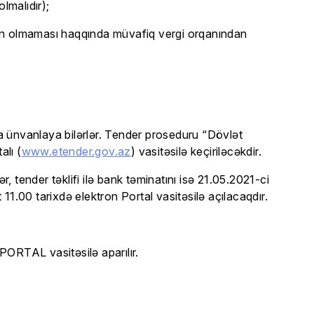
lmalıdır);
lərin olmaması haqqında müvafiq vergi orqanından
lata ünvanlaya bilərlər. Tender proseduru “Dövlət
alı (
www.etender.gov.az
) vasitəsilə keçiriləcəkdir.
r, tender təklifi ilə bank təminatını isə 21.05.2021-ci
t 11.00 tarixdə elektron Portal vasitəsilə açılacaqdır.
 PORTAL vasitəsilə aparılır.