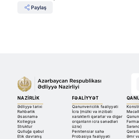
Paylaş
NAZIRLIK
FƏALIYYƏT
QANU
Ədliyyə tarixi
Qanunvericilik fəaliyyəti
Konsti
Rəhbərlik
İcra (mülki və inzibati
Məcəll
Əsasnamə
xarakterli qərarlar və digər
Qanun
Kollegiya
orqanların icra sənədləri
Fərma
Struktur
üzrə)
Sərən
Qulluğa qəbul
Penitensiar sahə
Qərarl
Etik davranış
Probasiya fəaliyyəti
Əmr və