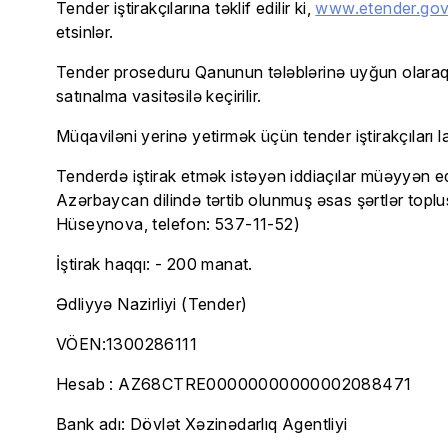
Tender iştirakçılarına təklif edilir ki,
www.etender.gov
etsinlər.
Tender proseduru Qanunun tələblərinə uyğun olaraq yal
satınalma vasitəsilə keçirilir.
Müqaviləni yerinə yetirmək üçün tender iştirakçıları la
Tenderdə iştirak etmək istəyən iddiaçılar müəyyən e
Azərbaycan dilində tərtib olunmuş əsas şərtlər toplus
Hüseynova, telefon: 537-11-52)
İştirak haqqı: - 200 manat.
Ədliyyə Nazirliyi (Tender)
VÖEN:1300286111
Hesab : AZ68CTRE00000000000002088471
Bank adı: Dövlət Xəzinədarlıq Agentliyi