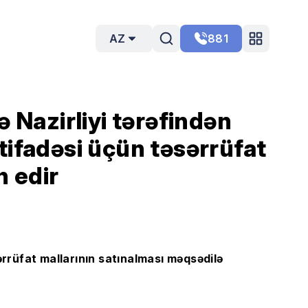
AZ
881
 Nazirliyi tərəfindən
tifadəsi üçün təsərrüfat
n edir
ərrüfat mallarının satınalması məqsədilə