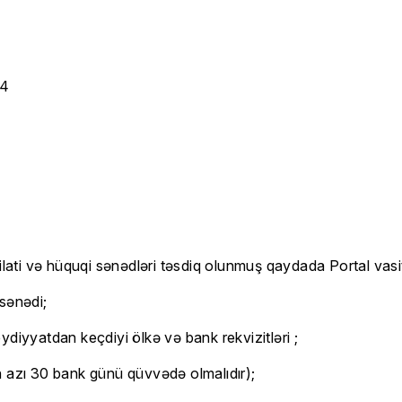
44
ilati və hüquqi sənədləri təsdiq olunmuş qaydada Portal vasitə
sənədi;
diyyatdan keçdiyi ölkə və bank rekvizitləri ;
 ən azı 30 bank günü qüvvədə olmalıdır);