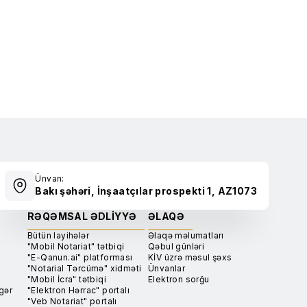
Ünvan:
Bakı şəhəri, İnşaatçılar prospekti 1, AZ1073
RƏQƏMSAL ƏDLIYYƏ
ƏLAQƏ
Bütün layihələr
Əlaqə məlumatları
"Mobil Notariat" tətbiqi
Qəbul günləri
"E-Qanun.ai" platforması
KİV üzrə məsul şəxs
"Notarial Tərcümə" xidməti
Ünvanlar
"Mobil İcra" tətbiqi
Elektron sorğu
gər
"Elektron Hərrac" portalı
"Veb Notariat" portalı