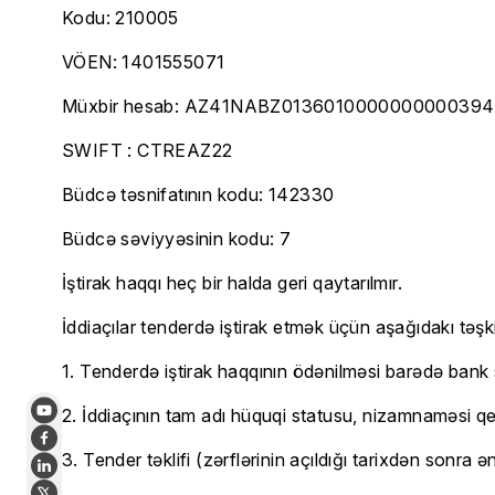
Kodu: 210005
VÖEN: 1401555071
Müxbir hesab: AZ41NABZ013601000000000039
SWIFT : CTREAZ22
Büdcə təsnifatının kodu: 142330
Büdcə səviyyəsinin kodu: 7
İştirak haqqı heç bir halda geri qaytarılmır.
İddiaçılar tenderdə iştirak etmək üçün aşаğıdakı təşk
1. Tenderdə iştirak haqqının ödənilməsi barədə bank 
2. İddiaçının tam adı hüquqi statusu, nizamnaməsi qey
3. Tender təklifi (zərflərinin açıldığı tarixdən sonra