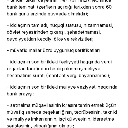
- tender təklifi dəyərinin 1%-i (bir faizi) həcmində
bank təminatı (zərflərin açıldığı tarixdən sonra 60
bank günü ərzində qüvvədə olmalıdır);
- iddiaçının tam adı, hüquqi statusu, nizamnaməsi,
dövlət reyestrindən çıxarışı, şəhadətnaməsi,
qeydiyyatdan keçdiyi ölkə və rekvizitləri;
- müvafiq mallar üzrə uyğunluq sertifikatları;
- iddiaçının son bir ildəki fəaliyyəti haqqında vergi
orqanları tərəfindən təsdiq olunmuş maliyyə
hesabatının surəti (mənfəət vergi bəyannaməsi);
- iddiaçının son bir ildəki maliyyə vəziyyəti haqqında
bank arayışı;
- satınalma müqaviləsinin icrasını təmin etmək üçün
müvafiq sahədə peşəkarlığının, təcrübəsinin, texniki
və maliyyə imkanlarının, işçi qüvvəsinin, idarəetmə
səriştəsinin, etibarlığının olması;