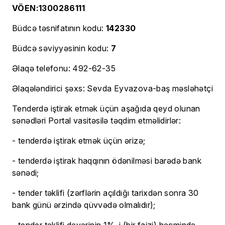
VÖEN:1300286111
Büdcə təsnifatının kodu:
142330
Büdcə səviyyəsinin kodu:
7
Əlaqə telefonu: 492-62-35
Əlaqələndirici şəxs: Sevda Eyvazova-baş məsləhətçi
Tenderdə iştirak etmək üçün aşağıda qeyd olunan
sənədləri Portal vasitəsilə təqdim etməlidirlər:
- tenderdə iştirak etmək üçün ərizə;
- tenderdə iştirak haqqının ödənilməsi barədə bank
sənədi;
- tender təklifi (zərflərin açıldığı tarixdən sonra 30
bank günü ərzində qüvvədə olmalıdır);