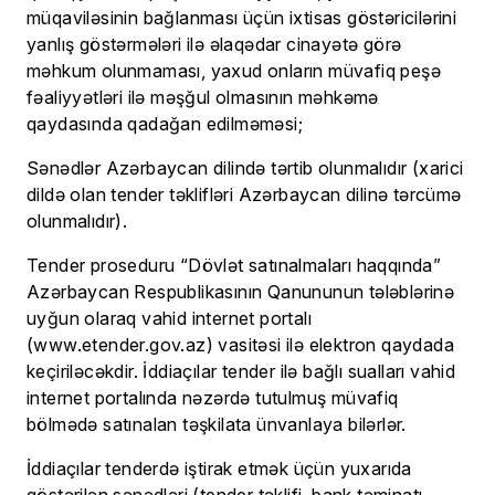
müqaviləsinin bağlanması üçün ixtisas göstəricilərini
yanlış göstərmələri ilə əlaqədar cinayətə görə
məhkum olunmaması, yaxud onların müvafiq peşə
fəaliyyətləri ilə məşğul olmasının məhkəmə
qaydasında qadağan edilməməsi;
Sənədlər Azərbaycan dilində tərtib olunmalıdır (xarici
dildə olan tender təklifləri Azərbaycan dilinə tərcümə
olunmalıdır).
Tender proseduru “Dövlət satınalmaları haqqında”
Azərbaycan Respublikasının Qanununun tələblərinə
uyğun olaraq vahid internet portalı
(www.etender.gov.az) vasitəsi ilə elektron qaydada
keçiriləcəkdir. İddiaçılar tender ilə bağlı sualları vahid
internet portalında nəzərdə tutulmuş müvafiq
bölmədə satınalan təşkilata ünvanlaya bilərlər.
İddiaçılar tenderdə iştirak etmək üçün yuxarıda