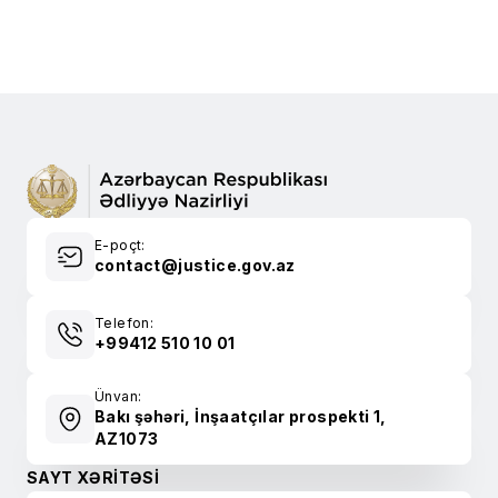
E-poçt:
contact@justice.gov.az
Telefon:
+99412 510 10 01
Ünvan:
Bakı şəhəri, İnşaatçılar prospekti 1,
AZ1073
SAYT XƏRİTƏSİ