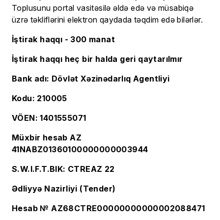
Toplusunu portal vasitəsilə əldə edə və müsabiqə
üzrə təkliflərini elektron qaydada təqdim edə bilərlər.
İştirak haqqı - 300 manat
İştirak haqqı heç bir halda geri qaytarılmır
Bank adı: Dövlət Xəzinədarlıq Agentliyi
Kodu: 210005
VÖEN: 1401555071
Müxbir hesab AZ
41NABZ01360100000000003944
S.W.I.F.T.BIK: CTREAZ 22
Ədliyyə
Nazirliyi (Tender)
Hesab № AZ68CTRE00000000000002088471