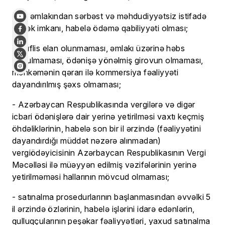
- öz əmlakından sərbəst və məhdudiyyətsiz istifadə
etmək imkanı, habelə ödəmə qabiliyyəti olması;
- müflis elan olunmaması, əmlakı üzərinə həbs
qoyulmaması, ödənişə yönəlmiş girovun olmaması,
məhkəmənin qərarı ilə kommersiya fəaliyyəti
dayandırılmış şəxs olmaması;
- Azərbaycan Respublikasında vergilərə və digər
icbari ödənişlərə dair yerinə yetirilməsi vaxtı keçmiş
öhdəliklərinin, habelə son bir il ərzində (fəaliyyətini
dayandırdığı müddət nəzərə alınmadan)
vergiödəyicisinin Azərbaycan Respublikasının Vergi
Məcəlləsi ilə müəyyən edilmiş vəzifələrinin yerinə
yetirilməməsi hallarının mövcud olmaması;
- satınalma prosedurlarının başlanmasından əvvəlki 5
il ərzində özlərinin, habelə işlərini idarə edənlərin,
qulluqçularının peşəkar fəaliyyətləri, yaxud satınalma