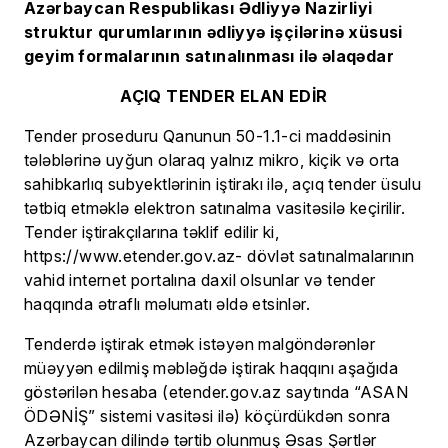
Azərbaycan Respublikası Ədliyyə Nazirliyi
struktur qurumlarının ədliyyə işçilərinə xüsusi
geyim formalarının satınalınması ilə əlaqədar
AÇIQ TENDER ELAN EDİR
Tender proseduru Qanunun 50-1.1-ci maddəsinin
tələblərinə uyğun olaraq yalnız mikro, kiçik və orta
sahibkarlıq subyektlərinin iştirakı ilə, açıq tender üsulu
tətbiq etməklə elektron satınalma vasitəsilə keçirilir.
Tender iştirakçılarına təklif edilir ki,
https://www.etender.gov.az- dövlət satınalmalarının
vahid internet portalına daxil olsunlar və tender
haqqında ətraflı məlumatı əldə etsinlər.
Tenderdə iştirak etmək istəyən malgöndərənlər
müəyyən edilmiş məbləğdə iştirak haqqını aşağıda
göstərilən hesaba (etender.gov.az saytında “ASAN
ÖDƏNİŞ” sistemi vasitəsi ilə) köçürdükdən sonra
Azərbaycan dilində tərtib olunmuş Əsas Şərtlər