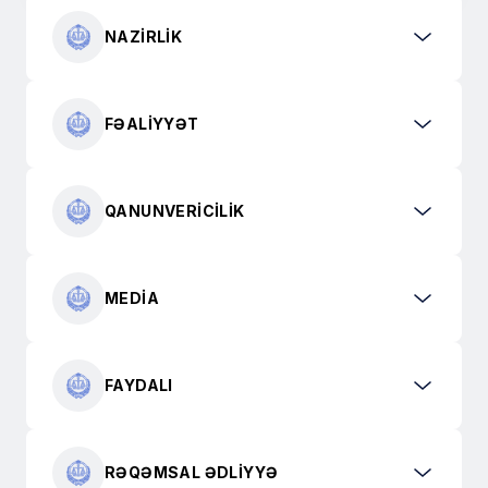
NAZIRLIK
FƏALIYYƏT
QANUNVERICILIK
MEDIA
FAYDALI
RƏQƏMSAL ƏDLIYYƏ