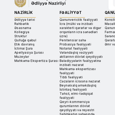
NAZIRLIK
FƏALIYYƏT
QANU
Ədliyyə tarixi
Qanunvericilik fəaliyyəti
Konsti
Rəhbərlik
İcra (mülki və inzibati
Məcəll
Əsasnamə
xarakterli qərarlar və digər
Qanun
Kollegiya
orqanların icra sənədləri
Fərma
Struktur
üzrə)
Sərən
Qulluğa qəbul
Penitensiar sahə
Qərarl
Etik davranış
Probasiya fəaliyyəti
Əmr və
İctimai Şura
Notariat fəaliyyəti
Apellyasiya Şurası
Vətəndaşlıq vəziyyəti
Muzeylər
aktlarının dövlət qeydiyyatı
Məhkəmə Ekspertiza Şurası
Bələdiyyələrin fəaliyyətinə
inzibati nəzarət
Məhkəmə ekspertizası
fəaliyyəti
Tibb fəaliyyəti
Cəzaların icrasına nəzarət
Beynəlxalq əməkdaşlıq
İstintaq fəaliyyəti
Təhsil, elmi-tədqiqat
fəaliyyəti
Qeyri-kommersiya
qurumlarının dövlət
qeydiyyatı və reyestri
Sahibkarlıq sahəsində