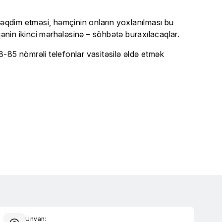
təqdim etməsi, həmçinin onların yoxlanılması bu
nin ikinci mərhələsinə – söhbətə buraxılacaqlar.
-85 nömrəli telefonlar vasitəsilə əldə etmək
Ünvan: