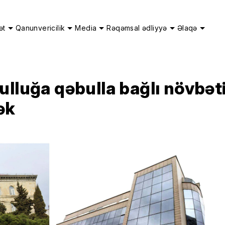
ət
Qanunvericilik
Media
Rəqəmsal ədliyyə
Əlaqə
ulluğa qəbulla bağlı növbət
ək