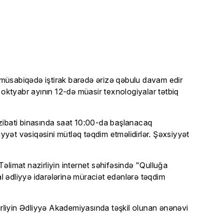
çıq müsabiqədə iştirak barədə ərizə qəbulu davam edir
 oktyabr ayının 12-də müasir texnologiyalar tətbiq
ibati binasında saat 10:00-da başlanacaq
iyyət vəsiqəsini mütləq təqdim etməlidirlər. Şəxsiyyət
Təlimat nazirliyin internet səhifəsində "Qulluğa
al ədliyyə idarələrinə müraciət edənlərə təqdim
rliyin Ədliyyə Akademiyasında təşkil olunan ənənəvi