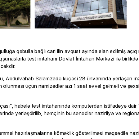
 qulluğa qəbulla bağlı cari ilin avqust ayında elan edilmiş a
şünaslarla test imtahanı Dövlət İmtahan Mərkəzi ilə birlikdə
cəkdir.
nu, Abdulvahab Salamzadə küçəsi 28 ünvanında yerləşən inz
in olunması üçün namizədlər azı 1 saat əvvəl gəlməli və şəxs
tabçası", habelə test imtahanında kompüterdən istifadəyə dair 
ində yerləşdirilib, həmçinin bu sənədlər nazirliyə və region
mməl hazırlaşmalarına köməklik göstərilməsi məqsədilə nazi