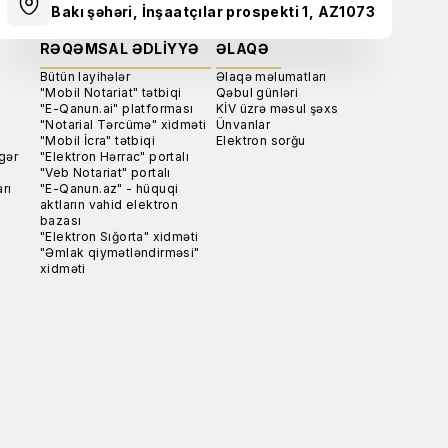
Bakı şəhəri, İnşaatçılar prospekti 1, AZ1073
RƏQƏMSAL ƏDLIYYƏ
ƏLAQƏ
Bütün layihələr
Əlaqə məlumatları
"Mobil Notariat" tətbiqi
Qəbul günləri
"E-Qanun.ai" platforması
KİV üzrə məsul şəxs
"Notarial Tərcümə" xidməti
Ünvanlar
"Mobil İcra" tətbiqi
Elektron sorğu
gər
"Elektron Hərrac" portalı
"Veb Notariat" portalı
rı
"E-Qanun.az" - hüquqi
aktların vahid elektron
bazası
"Elektron Sığorta" xidməti
"Əmlak qiymətləndirməsi"
xidməti