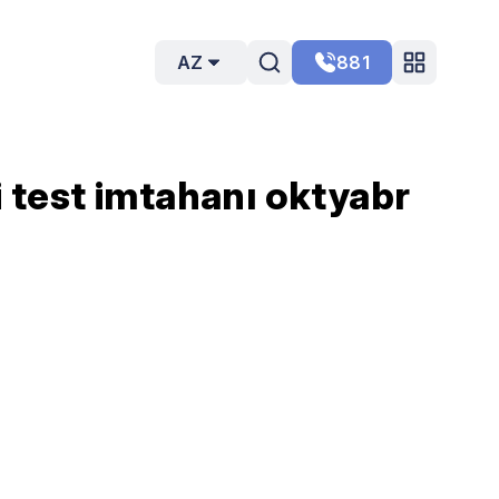
AZ
881
i test imtahanı oktyabr