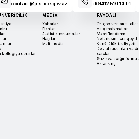
contact@justice.gov.az
+99412 510 10 01
NVERICILIK
MEDIA
FAYDALI
tusiya
Xəbərlər
Ən çox verilən suallar
ələr
Elanlar
Açıq məlumatlar
lar
Statistik məlumatlar
Maarifləndirmə
nlar
Nəşrlər
Notariusun icra qeydi
camlar
Multimedia
Könüllülük fəaliyyəti
ar
Dövlət rüsumları və di
 kollegiya qərarları
xərclər
Ərizə və sorğu formala
Azranking