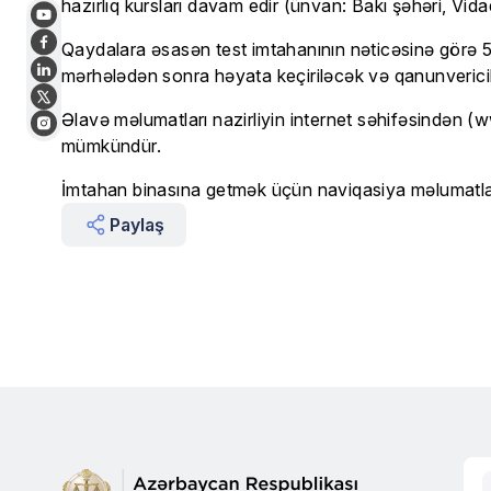
hazırlıq kursları davam edir (ünvan: Bakı şəhəri, Vid
Qaydalara əsasən test imtahanının nəticəsinə görə 55
mərhələdən sonra həyata keçiriləcək və qanunvericil
Əlavə məlumatları nazirliyin internet səhifəsindən 
mümkündür.
İmtahan binasına getmək üçün naviqasiya məlumatlar
Paylaş