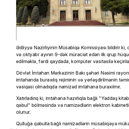
Ədliyyə Nazirliyinin Müsabiqə Komissiyası bildirir ki,
və oktyabr ayının 9-dək müraciət edən ilk qrup hüquq
edilməklə, fərdi qaydada, kompüter vasitəsilə keçirilə
Dövlət İmtahan Mərkəzinin Bakı şəhəri Nəsimi rayo
imtahanda buraxılış rejiminin və yerləşdirilmənin təm
vəsiqəsi olmadıqda namizəd imtahana buraxılmır.
Xatırladırıq ki, imtahana hazırlıqla bağlı "Yaddaş ki
qəbul" bölməsində və namizədlərin elektron kabinetlər
olunur.
Qulluğa qəbulla bağlı namizədlərin müsabiqəyə mükə