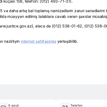
adi küçəsi 158, telefon: (012) 493-71-31).
 və daha artıq bal toplamış namizədlərin zəruri sənədlərini 
iklə müəyyən edilmiş tələblərə cavab verən şəxslər müsabiqə
(www.justice.gov.az), eləcə də (012) 538-01-62, (012) 538-08
ı nazirliyin
internet səhifəsində
yerləşdirilib.
E-poçt:
Telefon: