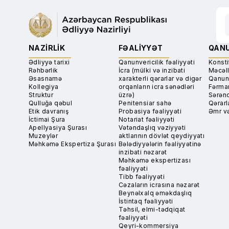
NAZIRLIK
FƏALIYYƏT
QANU
Ədliyyə tarixi
Qanunvericilik fəaliyyəti
Konsti
Rəhbərlik
İcra (mülki və inzibati
Məcəll
Əsasnamə
xarakterli qərarlar və digər
Qanun
Kollegiya
orqanların icra sənədləri
Fərma
Struktur
üzrə)
Sərən
Qulluğa qəbul
Penitensiar sahə
Qərarl
Etik davranış
Probasiya fəaliyyəti
Əmr və
İctimai Şura
Notariat fəaliyyəti
Apellyasiya Şurası
Vətəndaşlıq vəziyyəti
Muzeylər
aktlarının dövlət qeydiyyatı
Məhkəmə Ekspertiza Şurası
Bələdiyyələrin fəaliyyətinə
inzibati nəzarət
Məhkəmə ekspertizası
fəaliyyəti
Tibb fəaliyyəti
Cəzaların icrasına nəzarət
Beynəlxalq əməkdaşlıq
İstintaq fəaliyyəti
Təhsil, elmi-tədqiqat
fəaliyyəti
Qeyri-kommersiya