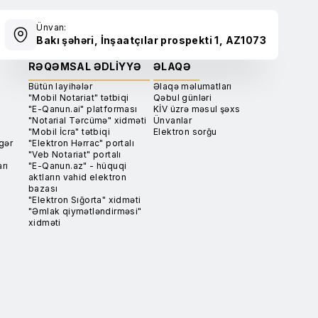
Ünvan:
Bakı şəhəri, İnşaatçılar prospekti 1, AZ1073
RƏQƏMSAL ƏDLIYYƏ
ƏLAQƏ
Bütün layihələr
Əlaqə məlumatları
"Mobil Notariat" tətbiqi
Qəbul günləri
"E-Qanun.ai" platforması
KİV üzrə məsul şəxs
"Notarial Tərcümə" xidməti
Ünvanlar
"Mobil İcra" tətbiqi
Elektron sorğu
gər
"Elektron Hərrac" portalı
"Veb Notariat" portalı
rı
"E-Qanun.az" - hüquqi
aktların vahid elektron
bazası
"Elektron Sığorta" xidməti
"Əmlak qiymətləndirməsi"
xidməti