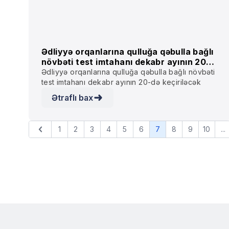
Ədliyyə orqanlarına qulluğa qəbulla bağlı
növbəti test imtahanı dekabr ayının 20-
də keçiriləcək
Ədliyyə orqanlarına qulluğa qəbulla bağlı növbəti
test imtahanı dekabr ayının 20-də keçiriləcək
Ətraflı bax
1
2
3
4
5
6
7
8
9
10
...