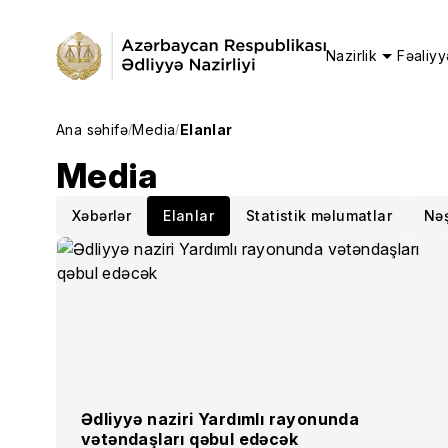
Nazirlik
Fəaliyy
Ana səhifə
Media
Elanlar
/
/
Media
Xəbərlər
Elanlar
Statistik məlumatlar
Nəş
Ədliyyə naziri Yardımlı rayonunda
vətəndaşları qəbul edəcək