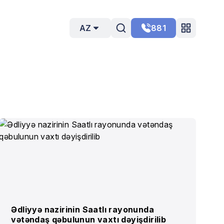
AZ
881
Ədliyyə nazirinin Saatlı rayonunda
vətəndaş qəbulunun vaxtı dəyişdirilib