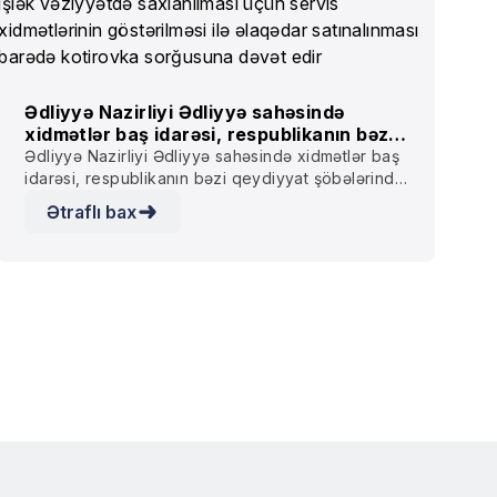
Ədliyyə Nazirliyi Ədliyyə sahəsində
xidmətlər baş idarəsi, respublikanın bəzi
qeydiyyat şöbələrində mövcud olan
Ədliyyə Nazirliyi Ədliyyə sahəsində xidmətlər baş
“Yanğından mühafizə sistemləri”nin işlək
idarəsi, respublikanın bəzi qeydiyyat şöbələrində
vəziyyətdə saxlanılması üçün servis
mövcud olan “Yanğından mühafizə sistemləri”nin
Ətraflı bax
xidmətlərinin göstərilməsi ilə əlaqədar
işlək vəziyyətdə saxlanılması üçün servis
satınalınması barədə kotirovka
xidmətlərinin göstərilməsi ilə əlaqədar
sorğusuna dəvət edir
satınalınması barədə kotirovka sorğusuna dəvət
edir