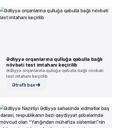
ilə əlaqədar açıq elektron tender elan
xidmətlərinin satınalınması ilə əlaqədar açıq
edir
elektron tender elan edir
Ədliyyə orqanlarına qulluğa qəbulla bağlı
növbəti test imtahanı keçirilib
Ədliyyə orqanlarına qulluğa qəbulla bağlı növbəti
test imtahanı keçirilib
Ətraflı bax