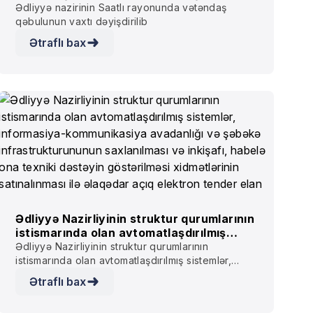
Ədliyyə nazirinin Saatlı rayonunda vətəndaş
qəbulunun vaxtı dəyişdirilib
Ətraflı bax
Ədliyyə Nazirliyinin struktur qurumlarının
istismarında olan avtomatlaşdırılmış
sistemlər, informasiya-kommunikasiya
Ədliyyə Nazirliyinin struktur qurumlarının
avadanlığı və şəbəkə
istismarında olan avtomatlaşdırılmış sistemlər,
infrastrukturununun saxlanılması və
informasiya-kommunikasiya avadanlığı və şəbəkə
Ətraflı bax
inkişafı, habelə ona texniki dəstəyin
infrastrukturununun saxlanılması və inkişafı,
göstərilməsi xidmətlərinin satınalınması
habelə ona texniki dəstəyin göstərilməsi