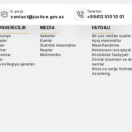
E-poçt:
Telefon:
contact@justice.gov.az
+99412 510 10 01
NVERICILIK
MEDIA
FAYDALI
tusiya
Xəbərlər
Ən çox verilən suallar
ələr
Elanlar
Açıq məlumatlar
lar
Statistik məlumatlar
Maarifləndirmə
nlar
Nəşrlər
Notariusun icra qeydi
camlar
Multimedia
Könüllülük fəaliyyəti
ar
Dövlət rüsumları və di
 kollegiya qərarları
xərclər
Ərizə və sorğu formala
Azranking