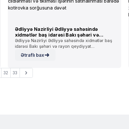
Ədliyyə Nazirliyi Ədliyyə sahəsində
xidmətlər baş idarəsi Bakı şəhəri və
rayon qeydiyyat şöbələrində arxiv
Ədliyyə Nazirliyi Ədliyyə sahəsində xidmətlər baş
sənədlərinin səyyar qaydada (iş
idarəsi Bakı şəhəri və rayon qeydiyyat
yerlərində) cildlənməsi və tikilməsi
şöbələrində arxiv sənədlərinin səyyar qaydada (iş
Ətraflı bax
işlərinin satınalınması barədə kotirovka
yerlərində) cildlənməsi və tikilməsi işlərinin
sorğusuna dəvət
satınalınması barədə kotirovka sorğusuna dəvət
32
33