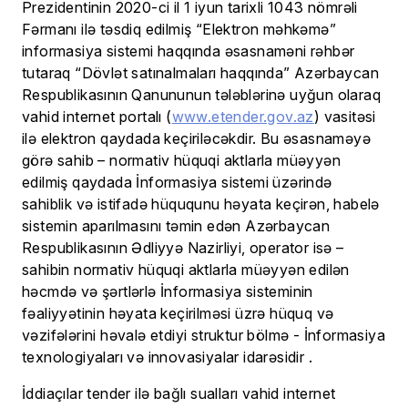
Prezidentinin 2020-ci il 1 iyun tarixli 1043 nömrəli
Fərmanı ilə təsdiq edilmiş “Elektron məhkəmə”
informasiya sistemi haqqında əsasnaməni rəhbər
tutaraq “Dövlət satınalmaları haqqında” Azərbaycan
Respublikasının Qanununun tələblərinə uyğun olaraq
vahid internet portalı (
www.etender.gov.az
) vasitəsi
ilə elektron qaydada keçiriləcəkdir. Bu əsasnaməyə
görə sahib – normativ hüquqi aktlarla müəyyən
edilmiş qaydada İnformasiya sistemi üzərində
sahiblik və istifadə hüququnu həyata keçirən, habelə
sistemin aparılmasını təmin edən Azərbaycan
Respublikasının Ədliyyə Nazirliyi, operator isə –
sahibin normativ hüquqi aktlarla müəyyən edilən
həcmdə və şərtlərlə İnformasiya sisteminin
fəaliyyətinin həyata keçirilməsi üzrə hüquq və
vəzifələrini həvalə etdiyi struktur bölmə -
İnformasiya
texnologiyaları və innovasiyalar idarəsidir
.
İddiaçılar tender ilə bağlı sualları vahid internet