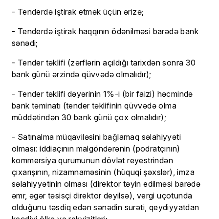
- Tenderdə iştirak etmək üçün ərizə;
- Tenderdə iştirak haqqının ödənilməsi barədə bank
sənədi;
- Tender təklifi (zərflərin açıldığı tarixdən sonra 30
bank günü ərzində qüvvədə olmalıdır);
- Tender təklifi dəyərinin 1%-i (bir faizi) həcmində
bank təminatı (tender təklifinin qüvvədə olma
müddətindən 30 bank günü çox olmalıdır);
- Satınalma müqaviləsini bağlamaq səlahiyyəti
olması: iddiaçının malgöndərənin (podratçının)
kommersiya qurumunun dövlət reyestrindən
çıxarışının, nizamnaməsinin (hüquqi şəxslər), imza
səlahiyyətinin olması (direktor təyin edilməsi barədə
əmr, əgər təsisçi direktor deyilsə), vergi uçotunda
olduğunu təsdiq edən sənədin surəti, qeydiyyatdan