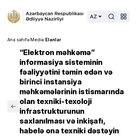
AZ
Ana səhifə
Media
Elanlar
/
/
“Elektron məhkəmə”
informasiya sisteminin
fəaliyyətini təmin edən və
birinci instansiya
məhkəmələrinin istismarında
olan texniki-texoloji
infrastrukturunun
saxlanılması və inkişafı,
habelə ona texniki dəstəyin