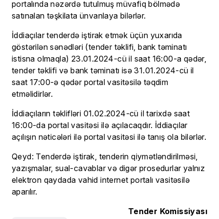
portalında nəzərdə tutulmuş müvafiq bölmədə
satınalan təşkilata ünvanlaya bilərlər.
İddiaçılar tenderdə iştirak etmək üçün yuxarıda
göstərilən sənədləri
(tender təklifi, bank təminatı
istisna olmaqla) 23.01.2024-cü il saat 16:00-a qədər,
tender təklifi və bank təminatı isə 31.01.2024-cü il
saat 17:00-ə qədər portal vasitəsilə təqdim
etməlidirlər.
İddiaçıların təklifləri 01.02.2024-cü il tarixdə saat
16:00-da portal vasitəsi ilə açılacaqdır. İddiaçılar
açılışın nəticələri ilə portal vasitəsi ilə tanış ola bilərlər.
Qeyd: Tenderdə iştirak, tenderin qiymətləndirilməsi,
yazışmalar, sual-cavablar və digər prosedurlar yalnız
elektron qaydada vahid internet portalı vasitəsilə
aparılır.
Tender Komissiyası