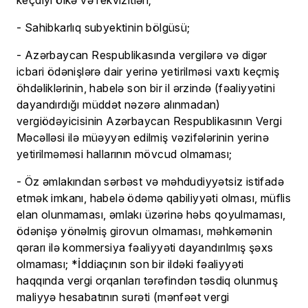
keçdiyi ölkə və rekvizitləri;
- Sahibkarlıq subyektinin bölgüsü;
- Azərbaycan Respublikasında vergilərə və digər
icbari ödənişlərə dair yerinə yetirilməsi vaxtı keçmiş
öhdəliklərinin, habelə son bir il ərzində (fəaliyyətini
dayandırdığı müddət nəzərə alınmadan)
vergiödəyicisinin Azərbaycan Respublikasının Vergi
Məcəlləsi ilə müəyyən edilmiş vəzifələrinin yerinə
yetirilməməsi hallarının mövcud olmaması;
- Öz əmlakından sərbəst və məhdudiyyətsiz istifadə
etmək imkanı, habelə ödəmə qabiliyyəti olması, müflis
elan olunmaması, əmlakı üzərinə həbs qoyulmaması,
ödənişə yönəlmiş girovun olmaması, məhkəmənin
qərarı ilə kommersiya fəaliyyəti dayandırılmış şəxs
olmaması; *İddiaçının son bir ildəki fəaliyyəti
haqqında vergi orqanları tərəfindən təsdiq olunmuş
maliyyə hesabatının surəti (mənfəət vergi