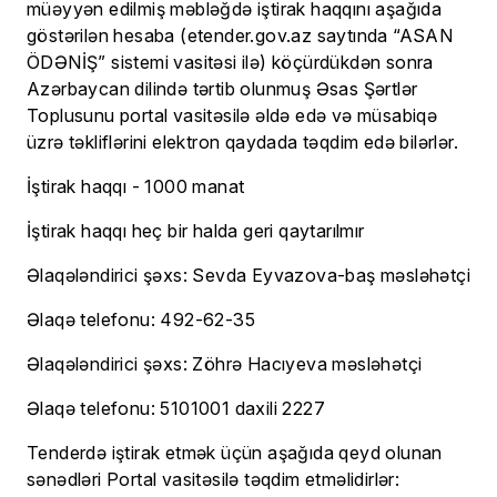
müəyyən edilmiş məbləğdə iştirak haqqını aşağıda
göstərilən hesaba (etender.gov.az saytında “ASAN
ÖDƏNİŞ” sistemi vasitəsi ilə) köçürdükdən sonra
Azərbaycan dilində tərtib olunmuş Əsas Şərtlər
Toplusunu portal vasitəsilə əldə edə və müsabiqə
üzrə təkliflərini elektron qaydada təqdim edə bilərlər.
İştirak haqqı - 1000 manat
İştirak haqqı heç bir halda geri qaytarılmır
Əlaqələndirici şəxs: Sevda Eyvazova-baş məsləhətçi
Əlaqə telefonu: 492-62-35
Əlaqələndirici şəxs: Zöhrə Hacıyeva məsləhətçi
Əlaqə telefonu: 5101001 daxili 2227
Tenderdə iştirak etmək üçün aşağıda qeyd olunan
sənədləri Portal vasitəsilə təqdim etməlidirlər: