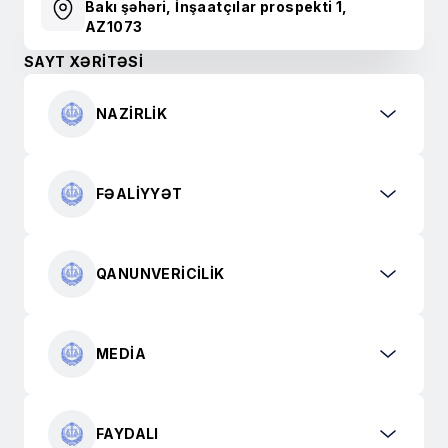
Bakı şəhəri, İnşaatçılar prospekti 1,
AZ1073
SAYT XƏRİTƏSİ
NAZIRLIK
FƏALIYYƏT
QANUNVERICILIK
MEDIA
FAYDALI