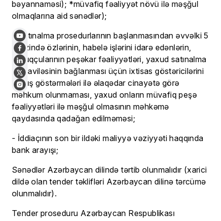
bəyannaməsi); *müvafiq fəaliyyət növü ilə məşğul
olmaqlarına aid sənədlər);
- Satınalma prosedurlarının başlanmasından əvvəlki 5
il ərzində özlərinin, habelə işlərini idarə edənlərin,
qulluqçularının peşəkar fəaliyyətləri, yaxud satınalma
müqaviləsinin bağlanması üçün ixtisas göstəricilərini
yanlış göstərmələri ilə əlaqədar cinayətə görə
məhkum olunmaması, yaxud onların müvafiq peşə
fəaliyyətləri ilə məşğul olmasının məhkəmə
qaydasında qadağan edilməməsi;
- İddiaçının son bir ildəki maliyyə vəziyyəti haqqında
bank arayışı;
Sənədlər Azərbaycan dilində tərtib olunmalıdır (xarici
dildə olan tender təklifləri Azərbaycan dilinə tərcümə
olunmalıdır).
Tender proseduru Azərbaycan Respublikası