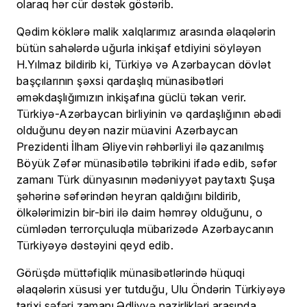
olaraq hər cür dəstək göstərib.
Qədim köklərə malik xalqlarımız arasında əlaqələrin
bütün sahələrdə uğurla inkişaf etdiyini söyləyən
H.Yılmaz bildirib ki, Türkiyə və Azərbaycan dövlət
başçılarının şəxsi qardaşlıq münasibətləri
əməkdaşlığımızın inkişafına güclü təkan verir.
Türkiyə-Azərbaycan birliyinin və qardaşlığının əbədi
olduğunu deyən nazir müavini Azərbaycan
Prezidenti İlham Əliyevin rəhbərliyi ilə qazanılmış
Böyük Zəfər münasibətilə təbrikini ifadə edib, səfər
zamanı Türk dünyasının mədəniyyət paytaxtı Şuşa
şəhərinə səfərindən heyran qaldığını bildirib,
ölkələrimizin bir-biri ilə daim həmrəy olduğunu, o
cümlədən terrorçuluqla mübarizədə Azərbaycanın
Türkiyəyə dəstəyini qeyd edib.
Görüşdə müttəfiqlik münasibətlərində hüquqi
əlaqələrin xüsusi yer tutduğu, Ulu Öndərin Türkiyəyə
tarixi səfəri zamanı Ədliyyə nazirlikləri arasında