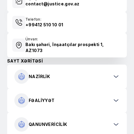
contact@justice.gov.az
Telefon:
+99412 510 10 01
Ünvan:
Bakı şəhəri, İnşaatçılar prospekti 1,
AZ1073
SAYT XƏRİTƏSİ
NAZIRLIK
FƏALIYYƏT
QANUNVERICILIK