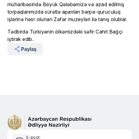
müharibəsində Böyük Qələbəmizə və azad edilmiş
torpaqlarımızda sürətlə aparılan bərpa-quruculuq
işlərinə həsr olunan Zəfər muzeyləri ilə tanış olublar.
Tədbirdə Türkiyənin ölkəmizdəki səfir Cahit Bağçı
iştirak edib.
Paylaş
E-poçt: