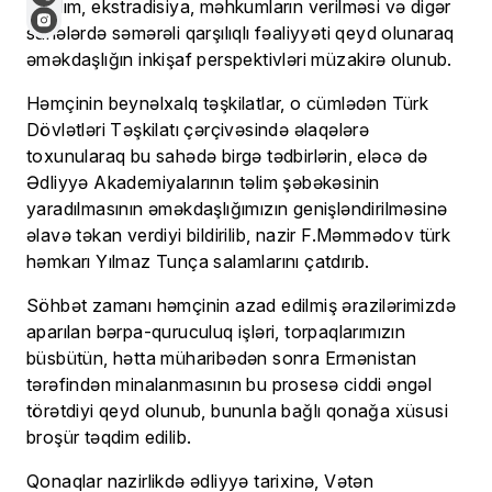
yardım, ekstradisiya, məhkumların verilməsi və digər
sahələrdə səmərəli qarşılıqlı fəaliyyəti qeyd olunaraq
əməkdaşlığın inkişaf perspektivləri müzakirə olunub.
Həmçinin beynəlxalq təşkilatlar, o cümlədən Türk
Dövlətləri Təşkilatı çərçivəsində əlaqələrə
toxunularaq bu sahədə birgə tədbirlərin, eləcə də
Ədliyyə Akademiyalarının təlim şəbəkəsinin
yaradılmasının əməkdaşlığımızın genişləndirilməsinə
əlavə təkan verdiyi bildirilib, nazir F.Məmmədov türk
həmkarı Yılmaz Tunça salamlarını çatdırıb.
Söhbət zamanı həmçinin azad edilmiş ərazilərimizdə
aparılan bərpa-quruculuq işləri, torpaqlarımızın
büsbütün, hətta müharibədən sonra Ermənistan
tərəfindən minalanmasının bu prosesə ciddi əngəl
törətdiyi qeyd olunub, bununla bağlı qonağa xüsusi
broşür təqdim edilib.
Qonaqlar nazirlikdə ədliyyə tarixinə, Vətən