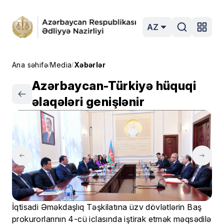
AZ
Ana səhifə
Media
Xəbərlər
/
/
Azərbaycan-Türkiyə hüquqi
əlaqələri genişlənir
İqtisadi Əməkdaşlıq Təşkilatına üzv dövlətlərin Baş
prokurorlarının 4-cü iclasında iştirak etmək məqsədilə