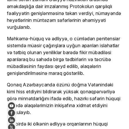
əməkdaşlığa dair imzalanmış Protokolun qarşılıqlı
fəaliyyətin genişlənməsinə təkan verdiyi, nümayəndə
heyətlərinin müntəzəm səfərlərinin əhəmiyyəti
vurğulanıb.
Məhkəmə-hüquq və ədliyyə, o cümlədən penitensiar
sistemdə müasir çağırışlara uyğun aparılan islahatlar
və tətbiq olunan yeniliklər barədə fikir mübadiləsi
aparılaraq bu sahədə birgə tədbirlərin və təcrübə
mübadiləsinin faydası qeyd edilib, əlaqələrin
genişləndirilməsinə maraq göstərilib.
Qonaq Azərbaycanda özünü doğma Vətənindəki
kimi hiss etdiyini bildirərək yüksək qonaqpərvərliyə
görə minnətdarlığını ifadə edib, hazırkı səfərin hüquqi
sahədə əlaqələrimizin inkişafına xidmət etdiyini
vurğulayıb.
Tədbirdə iki ölkənin ədliyyə orqanlarının hüquqi