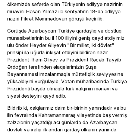
ölkəmizdə səfərdə olan Türkiyənin ədliyyə nazirinin
müavini Həsən Yılmaz ilə sentyabrın 18-də ədliyyə
naziri Fikrət Məmmədovun görüşü keçirilib.
Görüşdə Azərbaycan-Türkiyə qardaşlıq və dostluq
münasibətlərinin bu il 100 illiyini geniş qeyd etdiyimiz
ulu öndər Heydər Əliyevin "Bir millət, iki dövlət"
prinsipi ilə uğurla inkişaf etdiyini bildirən nazir
Prezident İlham Əliyev və Prezident Rəcəb Tayyib
Ərdoğan tərəfindən əlaqələrimizin Şuşa
Bəyannaməsi imzalanmaqla müttəfiqlik səviyyəsinə
yüksəldiyini vurğulayıb, Vətən müharibəsində Türkiyə
Prezidenti başda olmaqla türk xalqının mənəvi və
siyasi dəstəyini qeyd edib.
Bildirib ki, xalqlarımız daim bir-birinin yanındadır və bu
ilin fevralında Kahramanmaraş vilayətində baş vermiş
zəlzələnin yaşatdığı acı günlərdə də Azərbaycan
dövləti və xalqı ilk andan qardaş ölkənin yanında