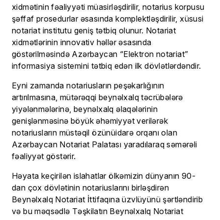
xidmətinin fəaliyyəti müasirləşdirilir, notarius korpusu
şəffaf prosedurlar əsasında komplektləşdirilir, xüsusi
notariat institutu geniş tətbiq olunur. Notariat
xidmətlərinin innovativ həllər əsasında
göstərilməsində Azərbaycan “Elektron notariat”
informasiya sistemini tətbiq edən ilk dövlətlərdəndir.
Eyni zamanda notariusların peşəkarlığının
artırılmasına, mütərəqqi beynəlxalq təcrübələrə
yiyələnmələrinə, beynəlxalq əlaqələrinin
genişlənməsinə böyük əhəmiyyət verilərək
notariusların müstəqil özünüidarə orqanı olan
Azərbaycan Notariat Palatası yaradılaraq səmərəli
fəaliyyət göstərir.
Həyata keçirilən islahatlar ölkəmizin dünyanın 90-
dan çox dövlətinin notariuslarını birləşdirən
Beynəlxalq Notariat İttifaqına üzvlüyünü şərtləndirib
və bu məqsədlə Təşkilatın Beynəlxalq Notariat