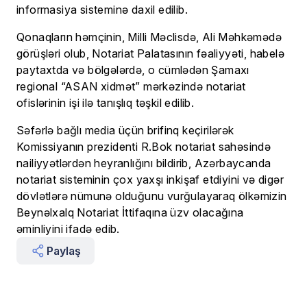
informasiya sisteminə daxil edilib.
Qonaqların həmçinin, Milli Məclisdə, Ali Məhkəmədə
görüşləri olub, Notariat Palatasının fəaliyyəti, habelə
paytaxtda və bölgələrdə, o cümlədən Şamaxı
regional “ASAN xidmət” mərkəzində notariat
ofislərinin işi ilə tanışlıq təşkil edilib.
Səfərlə bağlı media üçün brifinq keçirilərək
Komissiyanın prezidenti R.Bok notariat sahəsində
nailiyyətlərdən heyranlığını bildirib, Azərbaycanda
notariat sisteminin çox yaxşı inkişaf etdiyini və digər
dövlətlərə nümunə olduğunu vurğulayaraq ölkəmizin
Beynəlxalq Notariat İttifaqına üzv olacağına
əminliyini ifadə edib.
Paylaş