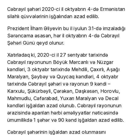
Cəbrayıl şəhəri 2020-ci il oktyabrın 4-də Ermənistan
silahlı qüvvələrinin işğalından azad edilib.
Prezident İlham Əliyevin bu il iyulun 31-də imzaladığı
Sərəncama əsasən, hər il oktyabrın 4-də Cəbrayıl
Şəhəri Günü qeyd olunur.
Xatırladaq ki, 2020-ci il 27 sentyabr tarixində
Cəbrayıl rayonunun Böyük Mərcanlı və Nüzgar
kəndləri, 3 oktyabr tarixində Mehdili, Çaxırlı, Aşağı
Maralyan, Şəybəy və Quycaq kəndləri, 4 oktyabr
tarixində Cəbrayıl şəhəri və rayonun 9 kəndi –
Karxulu, Şükürbəyli, Çərəkən, Daşkəsən, Horovlu,
Mahmudlu, Cəfərabad, Yuxarı Maralyan və Decal
kəndləri işğaldan azad olunub. Cəbrayıl rayonunun
ərazisində aparılan hərbi əməliyyatlar nəticəsində
ümumilikdə 1 şəhər və 90 kənd işğaldan azad edilib.
Cəbrayıl şəhərinin işğaldan azad olunmasını