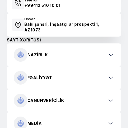
Telefon:
+99412 510 10 01
Ünvan:
Bakı şəhəri, İnşaatçılar prospekti 1,
AZ1073
SAYT XƏRİTƏSİ
NAZIRLIK
FƏALIYYƏT
QANUNVERICILIK
MEDIA