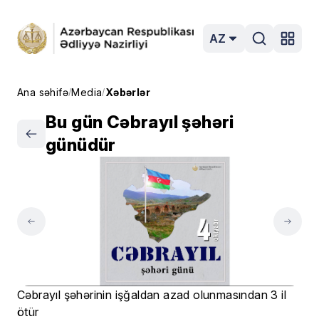
AZ
Ana səhifə
Media
Xəbərlər
/
/
Bu gün Cəbrayıl şəhəri
günüdür
Cəbrayıl şəhərinin işğaldan azad olunmasından 3 il
ötür