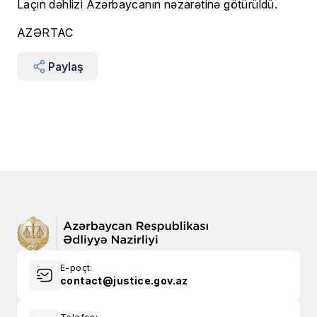
Laçın dəhlizi Azərbaycanın nəzarətinə götürüldü.
AZƏRTAC
Paylaş
E-poçt:
contact@justice.gov.az