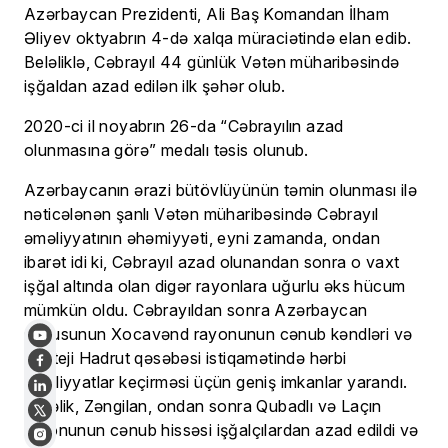
Azərbaycan Prezidenti, Ali Baş Komandan İlham
Əliyev oktyabrın 4-də xalqa müraciətində elan edib.
Beləliklə, Cəbrayıl 44 günlük Vətən müharibəsində
işğaldan azad edilən ilk şəhər olub.
2020-ci il noyabrın 26-da “Cəbrayılın azad
olunmasına görə” medalı təsis olunub.
Azərbaycanın ərazi bütövlüyünün təmin olunması ilə
nəticələnən şanlı Vətən müharibəsində Cəbrayıl
əməliyyatının əhəmiyyəti, eyni zamanda, ondan
ibarət idi ki, Cəbrayıl azad olunandan sonra o vaxt
işğal altında olan digər rayonlara uğurlu əks hücum
mümkün oldu. Cəbrayıldan sonra Azərbaycan
Ordusunun Xocavənd rayonunun cənub kəndləri və
strateji Hadrut qəsəbəsi istiqamətində hərbi
əməliyyatlar keçirməsi üçün geniş imkanlar yarandı.
Üstəlik, Zəngilan, ondan sonra Qubadlı və Laçın
rayonunun cənub hissəsi işğalçılardan azad edildi və