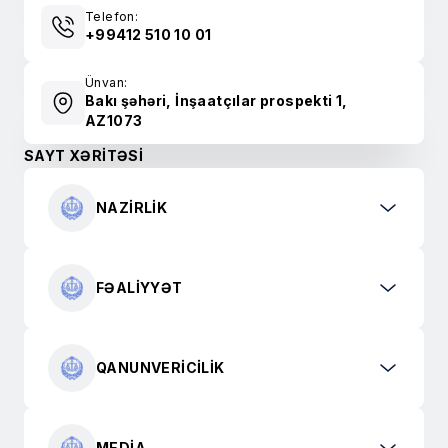
Telefon:
+99412 510 10 01
Ünvan:
Bakı şəhəri, İnşaatçılar prospekti 1,
AZ1073
SAYT XƏRİTƏSİ
NAZIRLIK
FƏALIYYƏT
QANUNVERICILIK
MEDIA