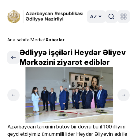
AZ
Ana səhifə
Media
Xəbərlər
/
/
Ədliyyə işçiləri Heydər Əliyev
Mərkəzini ziyarət ediblər
Azərbaycan tarixinin bütöv bir dövrü bu il 100 illiyini
qeyd etdiyimiz ümummilli lider Heydər Əliyevin adı ilə