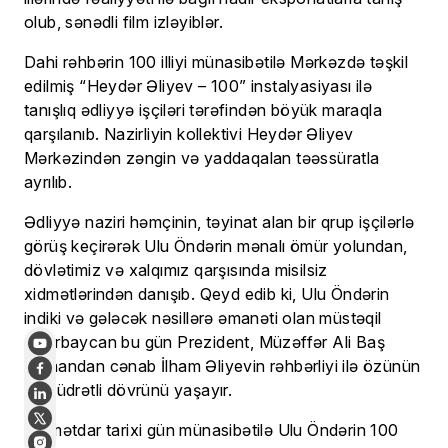
olub, sənədli film izləyiblər.
Dahi rəhbərin 100 illiyi münasibətilə Mərkəzdə təşkil
edilmiş “Heydər Əliyev – 100” instalyasiyası ilə
tanışlıq ədliyyə işçiləri tərəfindən böyük maraqla
qarşılanıb. Nazirliyin kollektivi Heydər Əliyev
Mərkəzindən zəngin və yaddaqalan təəssüratla
ayrılıb.
Ədliyyə naziri həmçinin, təyinat alan bir qrup işçilərlə
görüş keçirərək Ulu Öndərin mənalı ömür yolundan,
dövlətimiz və xalqımız qarşısında misilsiz
xidmətlərindən danışıb. Qeyd edib ki, Ulu Öndərin
indiki və gələcək nəsillərə əmanəti olan müstəqil
Azərbaycan bu gün Prezident, Müzəffər Ali Baş
Komandan cənab İlham Əliyevin rəhbərliyi ilə özünün
ən qüdrətli dövrünü yaşayır.
Əlamətdar tarixi gün münasibətilə Ulu Öndərin 100