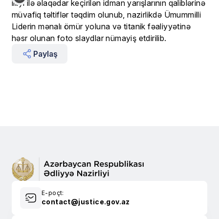
illiyi ilə əlaqədar keçirilən idman yarışlarının qaliblərinə
müvafiq təltiflər təqdim olunub, nazirlikdə Ümummilli
Liderin mənalı ömür yoluna və titanik fəaliyyətinə
həsr olunan foto slaydlar nümayiş etdirilib.
Paylaş
E-poçt:
contact@justice.gov.az