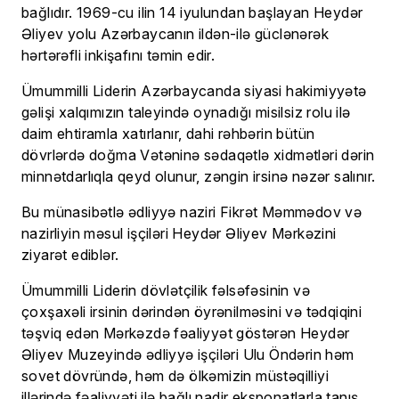
bağlıdır. 1969-cu ilin 14 iyulundan başlayan Heydər
Əliyev yolu Azərbaycanın ildən-ilə güclənərək
hərtərəfli inkişafını təmin edir.
Ümummilli Liderin Azərbaycanda siyasi hakimiyyətə
gəlişi xalqımızın taleyində oynadığı misilsiz rolu ilə
daim ehtiramla xatırlanır, dahi rəhbərin bütün
dövrlərdə doğma Vətəninə sədaqətlə xidmətləri dərin
minnətdarlıqla qeyd olunur, zəngin irsinə nəzər salınır.
Bu münasibətlə ədliyyə naziri Fikrət Məmmədov və
nazirliyin məsul işçiləri Heydər Əliyev Mərkəzini
ziyarət ediblər.
Ümummilli Liderin dövlətçilik fəlsəfəsinin və
çoxşaxəli irsinin dərindən öyrənilməsini və tədqiqini
təşviq edən Mərkəzdə fəaliyyət göstərən Heydər
Əliyev Muzeyində ədliyyə işçiləri Ulu Öndərin həm
sovet dövründə, həm də ölkəmizin müstəqilliyi
illərində fəaliyyəti ilə bağlı nadir eksponatlarla tanış