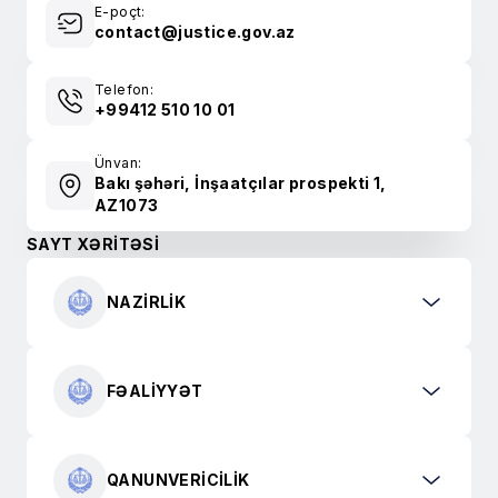
E-poçt:
contact@justice.gov.az
Telefon:
+99412 510 10 01
Ünvan:
Bakı şəhəri, İnşaatçılar prospekti 1,
AZ1073
SAYT XƏRİTƏSİ
NAZIRLIK
FƏALIYYƏT
QANUNVERICILIK