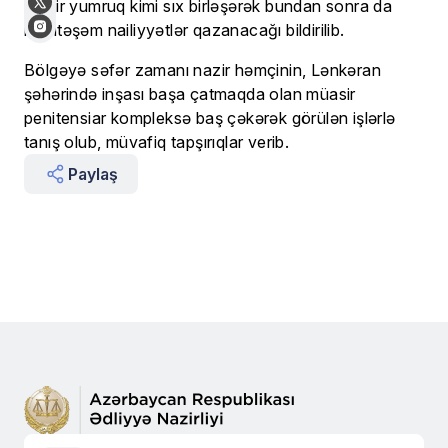
dəmir yumruq kimi sıx birləşərək bundan sonra da
möhtəşəm nailiyyətlər qazanacağı bildirilib.
Bölgəyə səfər zamanı nazir həmçinin, Lənkəran
şəhərində inşası başa çatmaqda olan müasir
penitensiar kompleksə baş çəkərək görülən işlərlə
tanış olub, müvafiq tapşırıqlar verib.
Paylaş