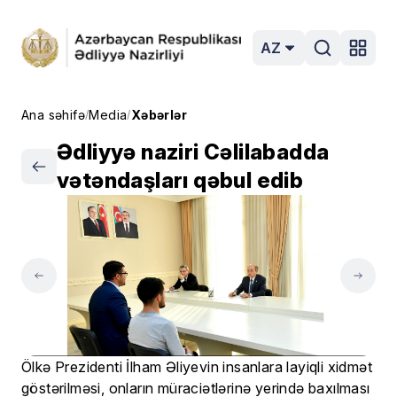
AZ
Ana səhifə
Media
Xəbərlər
/
/
Ədliyyə naziri Cəlilabadda
vətəndaşları qəbul edib
Ölkə Prezidenti İlham Əliyevin insanlara layiqli xidmət
göstərilməsi, onların müraciətlərinə yerində baxılması