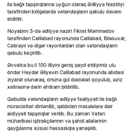
ilə bağlı tapşırıqlarına uyğun olaraq Ədliyyə Nazirliyi
tərəfindən bölgələrdə vətəndaşların qəbulu davam
etdirilir.
Noyabrın 3-də ədliyyə naziri Fikrət Məmmədov
tərəfindən Cəlilabad rayonunda Cəlilabad, Biləsuvar,
Cəbrayıl və digər rayonlardan olan vətəndaşların
qəbulu keçirilib.
Əvvəlcə bu il 100 illiyini geniş qeyd etdiyimiz ulu
öndər Heydər Əliyevin Cəlilabad rayonunda abidəsi
ziyarət olunaraq, önünə gül dəstələri qoyulub, əziz
xatirəsinə dərin ehtiram bildirilib.
Qəbulda vətəndaşların ədliyyə fəaliyyəti ilə bağlı
müraciətləri dinlənilib, qaldırılan məsələlərə dair
aidiyyəti tapşırıqlar verilib. Bu zaman Vətən
müharibəsi iştirakçılarının və şəhid ailələrinin
qayğılarına xüsusi həssaslıqla yanaşılıb.