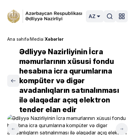
AZ
Ana səhifə
Media
Xəbərlər
/
/
Ədliyyə Nazirliyinin İcra
məmurlarının xüsusi fondu
hesabına icra qurumlarına
kompüter və digər
avadanlıqların satınalınması
ilə əlaqədar açıq elektron
tender elan edir