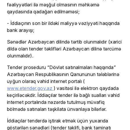
fəaliyyətləri ilə məşğul olmasının məhkəmə
qaydasında qadağan edilməməsi;
- İddiaçının son bir ildəki maliyyə vəziyyəti haqqında
bank arayışı;
Sənədlər Azərbaycan dilində tərtib olunmalıdır (xarici
dildə olan tender təklifləri Azərbaycan dilinə tərcümə
olunmalıdır).
Tender proseduru “Dövlət satınalmaları haqqında”
Azərbaycan Respublikasının Qanununun tələblərinə
uyğun olaraq vahid internet portalı (
www.etender.gov.az
) vasitəsi ilə elektron qaydada
keçiriləcəkdir. İddiaçılar tender ilə bağlı sualları vahid
internet portalında nəzərdə tutulmuş müvafiq
bölmədə satınalan təşkilata ünvanlaya bilərlər.
İddiaçılar tenderdə iştirak etmək üçün yuxarıda
göstərilən sənədləri (tender təklifi, bank təminatı