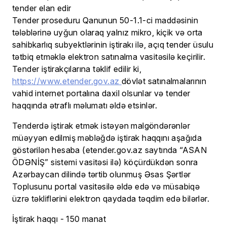
Tender proseduru Qanunun 50-1.1-ci maddəsinin
tələblərinə uyğun olaraq yalnız mikro, kiçik və orta
sahibkarlıq subyektlərinin iştirakı ilə, açıq tender üsulu
tətbiq etməklə elektron satınalma vasitəsilə keçirilir.
Tender iştirakçılarına təklif edilir ki,
https://www.etender.gov.az
dövlət satınalmalarının
vahid internet portalına daxil olsunlar və tender
haqqında ətraflı məlumatı əldə etsinlər.
Tenderdə iştirak etmək istəyən malgöndərənlər
müəyyən edilmiş məbləğdə iştirak haqqını aşağıda
göstərilən hesaba (etender.gov.az saytında “ASAN
ÖDƏNİŞ” sistemi vasitəsi ilə) köçürdükdən sonra
Azərbaycan dilində tərtib olunmuş Əsas Şərtlər
Toplusunu portal vasitəsilə əldə edə və müsabiqə
üzrə təkliflərini elektron qaydada təqdim edə bilərlər.
İştirak haqqı - 150 manat