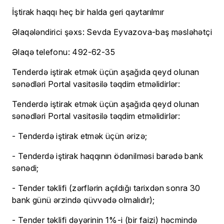
İştirak haqqı heç bir halda geri qaytarılmır
Əlaqələndirici şəxs: Sevda Eyvazova-baş məsləhətçi
Əlaqə telefonu: 492-62-35
Tenderdə iştirak etmək üçün aşağıda qeyd olunan
sənədləri Portal vasitəsilə təqdim etməlidirlər:
Tenderdə iştirak etmək üçün aşağıda qeyd olunan
sənədləri Portal vasitəsilə təqdim etməlidirlər:
- Tenderdə iştirak etmək üçün ərizə;
- Tenderdə iştirak haqqının ödənilməsi barədə bank
sənədi;
- Tender təklifi (zərflərin açıldığı tarixdən sonra 30
bank günü ərzində qüvvədə olmalıdır);
- Tender təklifi dəyərinin 1%-i (bir faizi) həcmində