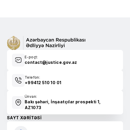
E-poçt:
contact@justice.gov.az
Telefon:
+99412 510 10 01
Ünvan:
Bakı şəhəri, İnşaatçılar prospekti 1,
AZ1073
SAYT XƏRİTƏSİ