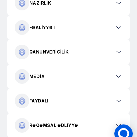
NAZIRLIK
FƏALIYYƏT
QANUNVERICILIK
MEDIA
FAYDALI
RƏQƏMSAL ƏDLIYYƏ