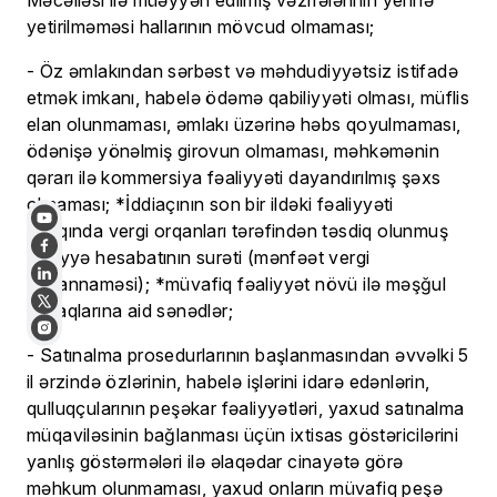
Məcəlləsi ilə müəyyən edilmiş vəzifələrinin yerinə
yetirilməməsi hallarının mövcud olmaması;
- Öz əmlakından sərbəst və məhdudiyyətsiz istifadə
etmək imkanı, habelə ödəmə qabiliyyəti olması, müflis
elan olunmaması, əmlakı üzərinə həbs qoyulmaması,
ödənişə yönəlmiş girovun olmaması, məhkəmənin
qərarı ilə kommersiya fəaliyyəti dayandırılmış şəxs
olmaması; *İddiaçının son bir ildəki fəaliyyəti
haqqında vergi orqanları tərəfindən təsdiq olunmuş
maliyyə hesabatının surəti (mənfəət vergi
bəyannaməsi); *müvafiq fəaliyyət növü ilə məşğul
olmaqlarına aid sənədlər;
- Satınalma prosedurlarının başlanmasından əvvəlki 5
il ərzində özlərinin, habelə işlərini idarə edənlərin,
qulluqçularının peşəkar fəaliyyətləri, yaxud satınalma
müqaviləsinin bağlanması üçün ixtisas göstəricilərini
yanlış göstərmələri ilə əlaqədar cinayətə görə
məhkum olunmaması, yaxud onların müvafiq peşə