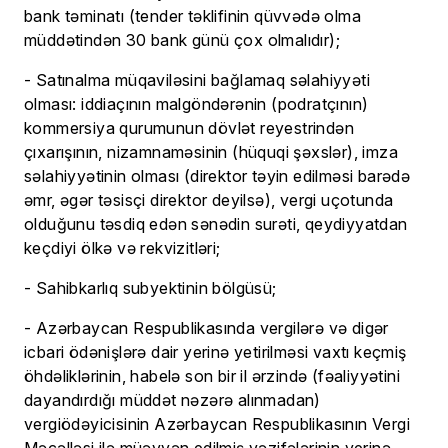
bank təminatı (tender təklifinin qüvvədə olma
müddətindən 30 bank günü çox olmalıdır);
- Satınalma müqaviləsini bağlamaq səlahiyyəti
olması: iddiaçının malgöndərənin (podratçının)
kommersiya qurumunun dövlət reyestrindən
çıxarışının, nizamnaməsinin (hüquqi şəxslər), imza
səlahiyyətinin olması (direktor təyin edilməsi barədə
əmr, əgər təsisçi direktor deyilsə), vergi uçotunda
olduğunu təsdiq edən sənədin surəti, qeydiyyatdan
keçdiyi ölkə və rekvizitləri;
- Sahibkarlıq subyektinin bölgüsü;
- Azərbaycan Respublikasında vergilərə və digər
icbari ödənişlərə dair yerinə yetirilməsi vaxtı keçmiş
öhdəliklərinin, habelə son bir il ərzində (fəaliyyətini
dayandırdığı müddət nəzərə alınmadan)
vergiödəyicisinin Azərbaycan Respublikasının Vergi