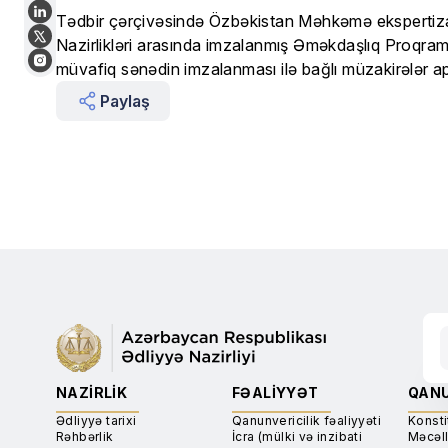
Tədbir çərçivəsində Özbəkistan Məhkəmə ekspertizası
Nazirlikləri arasında imzalanmış Əməkdaşlıq Proqramını
müvafiq sənədin imzalanması ilə bağlı müzakirələr apa
Paylaş
NAZIRLIK
FƏALIYYƏT
QANU
Ədliyyə tarixi
Qanunvericilik fəaliyyəti
Konsti
Rəhbərlik
İcra (mülki və inzibati
Məcəll