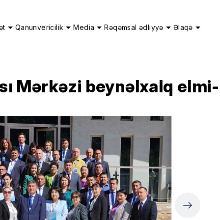
ət
Qanunvericilik
Media
Rəqəmsal ədliyyə
Əlaqə
 Mərkəzi beynəlxalq elmi-