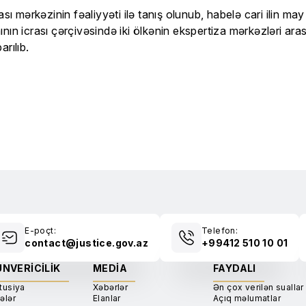
 mərkəzinin fəaliyyəti ilə tanış olunub, habelə cari ilin 
n icrası çərçivəsində iki ölkənin ekspertiza mərkəzləri arasın
rılıb.
E-poçt:
Telefon:
contact@justice.gov.az
+99412 510 10 01
NVERICILIK
MEDIA
FAYDALI
tusiya
Xəbərlər
Ən çox verilən suallar
ələr
Elanlar
Açıq məlumatlar