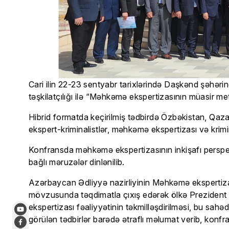
Cari ilin 22-23 sentyabr tarixlərində Daşkənd şəhə
təşkilatçılığı ilə “Məhkəmə ekspertizasının müasir met
Hibrid formatda keçirilmiş tədbirdə Özbəkistan, Qaz
ekspert-kriminalistlər, məhkəmə ekspertizası və krimina
Konfransda məhkəmə ekspertizasının inkişafı perspek
bağlı məruzələr dinlənilib.
Azərbaycan Ədliyyə nazirliyinin Məhkəmə ekspertiza
mövzusunda təqdimatla çıxış edərək ölkə Prezident 
ekspertizası fəaliyyətinin təkmilləşdirilməsi, bu sah
görülən tədbirlər barədə ətraflı məlumat verib, konfran