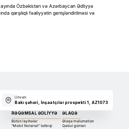
may ayında Özbəkistan və Azərbaycan Ədliyyə
da qarşılıqlı fəaliyyətin genişləndirilməsi və
Ünvan:
Bakı şəhəri, İnşaatçılar prospekti 1, AZ1073
RƏQƏMSAL ƏDLIYYƏ
ƏLAQƏ
Bütün layihələr
Əlaqə məlumatları
"Mobil Notariat" tətbiqi
Qəbul günləri