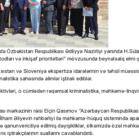
rində Özbəkistan Respublikası Ədliyyə Nazirliyi yanında H.
odları və inkişaf prioritetləri” mövzusunda beynəlxalq elmi-pr
axıstan və Sloveniya ekspertiza idarələrinin və təhsil müəs
listika sahəsində alimlər iştirak ediblər.
tivləri, o cümlədən rəqəmsal kriminalistika, məhkəmə-linqvis
sı mərkəzinin rəisi Elçin Qasımov “Azərbaycan Respublikası
İlham Əliyevin rəhbərliyi ilə məhkəmə-hüquq sistemində apa
ədə qanunvericiliyə edilmiş dəyişikliklər, ölkəmizdə özəl məhk
s iştirakçılarının suallarını cavablandırıb.