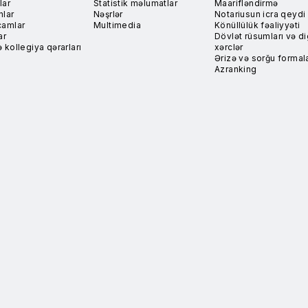
lar
Statistik məlumatlar
Maarifləndirmə
nlar
Nəşrlər
Notariusun icra qeydi
camlar
Multimedia
Könüllülük fəaliyyəti
ar
Dövlət rüsumları və di
 kollegiya qərarları
xərclər
Ərizə və sorğu formala
Azranking