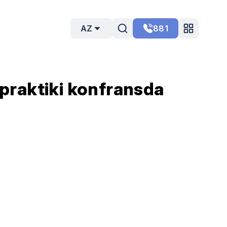
AZ
881
praktiki konfransda