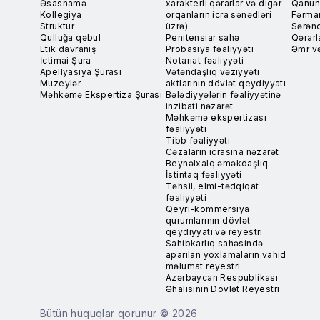
Əsasnamə
xarakterli qərarlar və digər
Qanun
Kollegiya
orqanların icra sənədləri
Fərma
Struktur
üzrə)
Sərən
Qulluğa qəbul
Penitensiar sahə
Qərarl
Etik davranış
Probasiya fəaliyyəti
Əmr və
İctimai Şura
Notariat fəaliyyəti
Apellyasiya Şurası
Vətəndaşlıq vəziyyəti
Muzeylər
aktlarının dövlət qeydiyyatı
Məhkəmə Ekspertiza Şurası
Bələdiyyələrin fəaliyyətinə
inzibati nəzarət
Məhkəmə ekspertizası
fəaliyyəti
Tibb fəaliyyəti
Cəzaların icrasına nəzarət
Beynəlxalq əməkdaşlıq
İstintaq fəaliyyəti
Təhsil, elmi-tədqiqat
fəaliyyəti
Qeyri-kommersiya
qurumlarının dövlət
qeydiyyatı və reyestri
Sahibkarlıq sahəsində
aparılan yoxlamaların vahid
məlumat reyestri
Azərbaycan Respublikası
Əhalisinin Dövlət Reyestri
Bütün hüquqlar qorunur © 2026