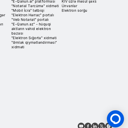
"E-Qanun.ai" platforması
KİV üzrə məsul şəxs
"Notarial Tərcümə" xidməti
Ünvanlar
"Mobil İcra" tətbiqi
Elektron sorğu
gər
"Elektron Hərrac" portalı
"Veb Notariat" portalı
rı
"E-Qanun.az" - hüquqi
aktların vahid elektron
bazası
"Elektron Sığorta" xidməti
"Əmlak qiymətləndirməsi"
xidməti