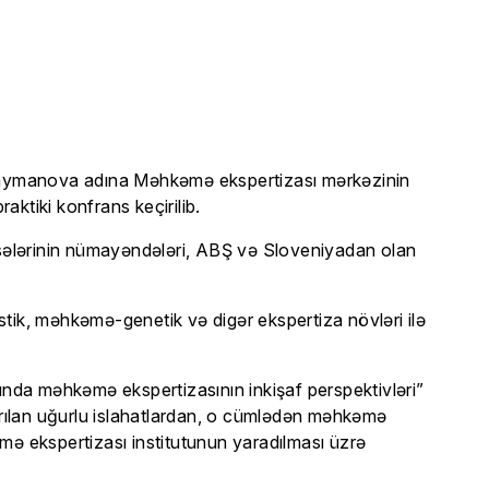
Sülaymanova adına Məhkəmə ekspertizası mərkəzinin
aktiki konfrans keçirilib.
sisələrinin nümayəndələri, ABŞ və Sloveniyadan olan
tik, məhkəmə-genetik və digər ekspertiza növləri ilə
nda məhkəmə ekspertizasının inkişaf perspektivləri”
rılan uğurlu islahatlardan, o cümlədən məhkəmə
əmə ekspertizası institutunun yaradılması üzrə