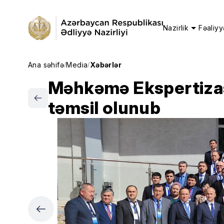
Nazirlik
Fəaliyy
Ana səhifə
Media
Xəbərlər
/
/
Məhkəmə Ekspertizası
təmsil olunub