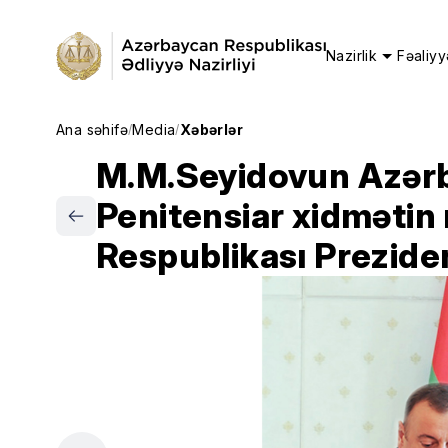
Nazirlik
Fəaliyy
Ana səhifə
Media
Xəbərlər
/
/
M.M.Seyidovun Azərba
Penitensiar xidmətin 
Respublikası Prezide