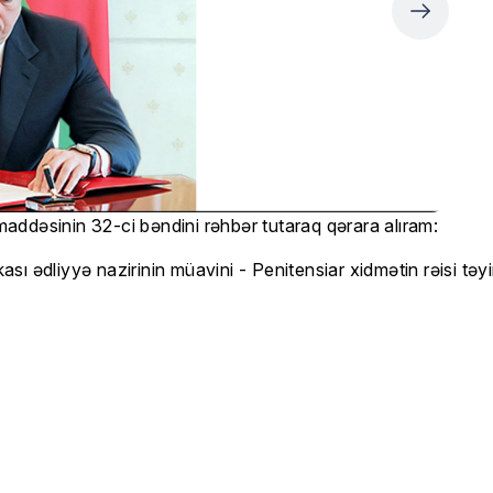
ddəsinin 32-ci bəndini rəhbər tutaraq qərara alıram:
 ədliyyə nazirinin müavini - Penitensiar xidmətin rəisi təyin