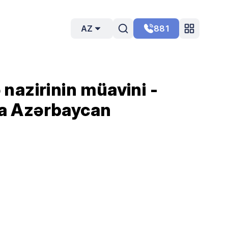
AZ
881
nazirinin müavini -
nda Azərbaycan