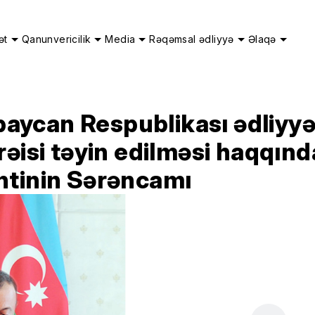
ət
Qanunvericilik
Media
Rəqəmsal ədliyyə
Əlaqə
ycan Respublikası ədliyyə 
rəisi təyin edilməsi haqqı
ntinin Sərəncamı