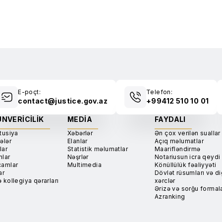
E-poçt:
Telefon:
contact@justice.gov.az
+99412 510 10 01
NVERICILIK
MEDIA
FAYDALI
tusiya
Xəbərlər
Ən çox verilən suallar
ələr
Elanlar
Açıq məlumatlar
lar
Statistik məlumatlar
Maarifləndirmə
nlar
Nəşrlər
Notariusun icra qeydi
camlar
Multimedia
Könüllülük fəaliyyəti
ar
Dövlət rüsumları və di
 kollegiya qərarları
xərclər
Ərizə və sorğu formala
Azranking