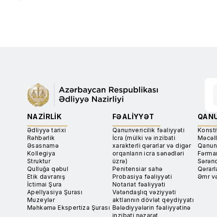
NAZIRLIK
FƏALIYYƏT
QANU
Ədliyyə tarixi
Qanunvericilik fəaliyyəti
Konsti
Rəhbərlik
İcra (mülki və inzibati
Məcəll
Əsasnamə
xarakterli qərarlar və digər
Qanun
Kollegiya
orqanların icra sənədləri
Fərma
Struktur
üzrə)
Sərən
Qulluğa qəbul
Penitensiar sahə
Qərarl
Etik davranış
Probasiya fəaliyyəti
Əmr və
İctimai Şura
Notariat fəaliyyəti
Apellyasiya Şurası
Vətəndaşlıq vəziyyəti
Muzeylər
aktlarının dövlət qeydiyyatı
Məhkəmə Ekspertiza Şurası
Bələdiyyələrin fəaliyyətinə
inzibati nəzarət