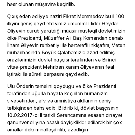
həsr olunan müşavirə keçirilib.
Çıxış edən ədliyyə naziri Fikrət Məmmədov bu il 100
illiyini geniş qeyd etdiyimiz ümummilli lider Heydər
Əliyevin qurub yaratdığı müasir müstəqil dövlətimizin
ölkə Prezidenti, Müzəffər Ali Baş Komandan cənab
İlham Əliyevin rəhbərliyi ilə hərtərəfli inkişafını, Vətən
müharibəsində Böyük Qələbəmizlə azad edilmiş
ərazilərimizin dövlət başçısı tərəfindən və Birinci
vitse-prezident Mehriban xanım Əliyevanın fəal
iştirakı ilə sürətli bərpasını qeyd edib.
Ulu Öndərin təməlini qoyduğu və ölkə Prezidenti
tərəfindən uğurla həyata keçirilən humanizm
siyasətindən, əfv və amnistiya aktlarının geniş
tətbiqindən bəhs edib. Bildirib ki, dövlət başçısının
10.02.2017-ci il tarixli Sərəncamına əsasən cinayət
qanunvericiliyinə əsaslı dəyişikliklər edilərək bir çox
əməllər dekriminallaşdırılıb, azadlığın