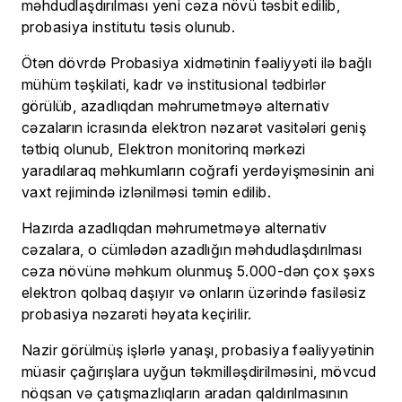
məhdudlaşdırılması yeni cəza növü təsbit edilib,
probasiya institutu təsis olunub.
Ötən dövrdə Probasiya xidmətinin fəaliyyəti ilə bağlı
mühüm təşkilati, kadr və institusional tədbirlər
görülüb, azadlıqdan məhrumetməyə alternativ
cəzaların icrasında elektron nəzarət vasitələri geniş
tətbiq olunub, Elektron monitorinq mərkəzi
yaradılaraq məhkumların coğrafi yerdəyişməsinin ani
vaxt rejimində izlənilməsi təmin edilib.
Hazırda azadlıqdan məhrumetməyə alternativ
cəzalara, o cümlədən azadlığın məhdudlaşdırılması
cəza növünə məhkum olunmuş 5.000-dən çox şəxs
elektron qolbaq daşıyır və onların üzərində fasiləsiz
probasiya nəzarəti həyata keçirilir.
Nazir görülmüş işlərlə yanaşı, probasiya fəaliyyətinin
müasir çağırışlara uyğun təkmilləşdirilməsini, mövcud
nöqsan və çatışmazlıqların aradan qaldırılmasının