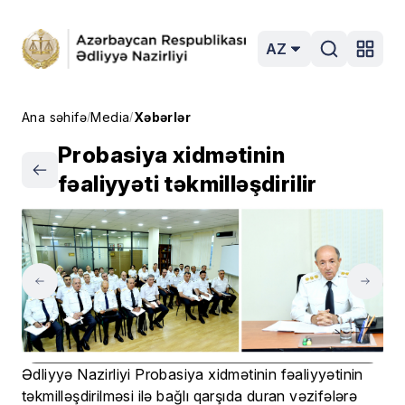
AZ
Ana səhifə
Media
Xəbərlər
/
/
Probasiya xidmətinin
fəaliyyəti təkmilləşdirilir
Ədliyyə Nazirliyi Probasiya xidmətinin fəaliyyətinin
təkmilləşdirilməsi ilə bağlı qarşıda duran vəzifələrə