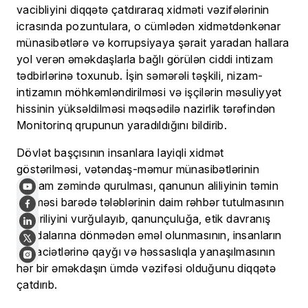
vacibliyini diqqətə çatdıraraq xidməti vəzifələrinin
icrasında pozuntulara, o cümlədən xidmətdənkənar
münasibətlərə və korrupsiyaya şərait yaradan hallara
yol verən əməkdaşlarla bağlı görülən ciddi intizam
tədbirlərinə toxunub. İşin səmərəli təşkili, nizam-
intizamın möhkəmləndirilməsi və işçilərin məsuliyyət
hissinin yüksəldilməsi məqsədilə nazirlik tərəfindən
Monitorinq qrupunun yaradıldığını bildirib.
Dövlət başçısının insanlara layiqli xidmət
göstərilməsi, vətəndaş-məmur münasibətlərinin
sağlam zəmində qurulması, qanunun aliliyinin təmin
edilməsi barədə tələblərinin daim rəhbər tutulmasının
zəruriliyini vurğulayıb, qanunçuluğa, etik davranış
qaydalarına dönmədən əməl olunmasının, insanların
müraciətlərinə qayğı və həssaslıqla yanaşılmasının
hər bir əməkdaşın ümdə vəzifəsi olduğunu diqqətə
çatdırıb.