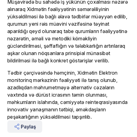
Müşavirədə bu sahədə iş yükünün çoxalması nəzərə
alınaraq Xidmətin fəaliyyətinin səmərəliliyinin
yüksəldilməsi ilə bağlı əlavə tədbirlər müəyyən edilib,
qurumun yeni rəis müavini vəzifəsinə təyinat
aparıldığı qeyd olunaraq tabe qurumların fəaliyyətinə
nəzarətin, əməli və metodiki köməkliyin
gücləndirilməsi, şəffaflığın və tələbkarlığın artırılaraq
aşkar olunan nöqsanlara prinsipial münasibət
bildirilməsi ilə bağlı konkret göstərişlər verilib.
Tədbir çərçivəsində həmçinin, Xidmətin Elektron
monitorinq mərkəzinin fəaliyyəti ilə tanış olunub,
azadlıqdan məhrumetməyə alternativ cəzaların
vaxtında və dürüst icrasının təmin olunması,
məhkumların islahında, cəmiyyətə reinteqrasiyasında
innovativ yanaşmanın tətbiqi, əməkdaşların
peşəkarlığının yüksəldilməsi tapşırılıb.
Paylaş