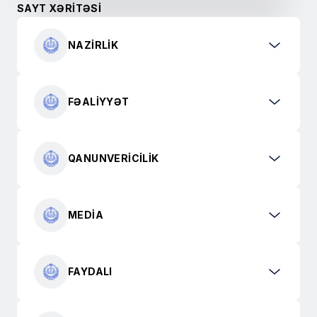
SAYT XƏRİTƏSİ
NAZIRLIK
FƏALIYYƏT
QANUNVERICILIK
MEDIA
FAYDALI