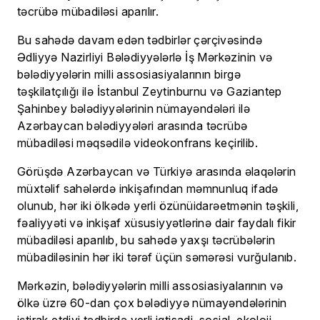
təcrübə mübadiləsi aparılır.
Bu sahədə davam edən tədbirlər çərçivəsində
Ədliyyə Nazirliyi Bələdiyyələrlə İş Mərkəzinin və
bələdiyyələrin milli assosiasiyalarının birgə
təşkilatçılığı ilə İstanbul Zeytinburnu və Gaziantep
Şahinbey bələdiyyələrinin nümayəndələri ilə
Azərbaycan bələdiyyələri arasında təcrübə
mübadiləsi məqsədilə videokonfrans keçirilib.
Görüşdə Azərbaycan və Türkiyə arasında əlaqələrin
müxtəlif sahələrdə inkişafından məmnunluq ifadə
olunub, hər iki ölkədə yerli özünüidarəetmənin təşkili,
fəaliyyəti və inkişaf xüsusiyyətlərinə dair faydalı fikir
mübadiləsi aparılıb, bu sahədə yaxşı təcrübələrin
mübadiləsinin hər iki tərəf üçün səmərəsi vurğulanıb.
Mərkəzin, bələdiyyələrin milli assosiasiyalarının və
ölkə üzrə 60-dan çox bələdiyyə nümayəndələrinin