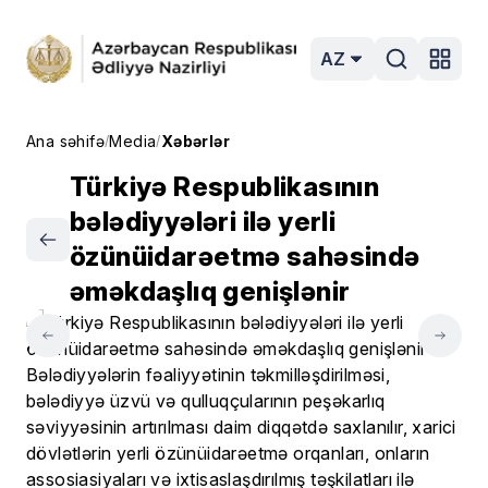
AZ
Ana səhifə
Media
Xəbərlər
/
/
Türkiyə Respublikasının
bələdiyyələri ilə yerli
özünüidarəetmə sahəsində
əməkdaşlıq genişlənir
Bələdiyyələrin fəaliyyətinin təkmilləşdirilməsi,
bələdiyyə üzvü və qulluqçularının peşəkarlıq
səviyyəsinin artırılması daim diqqətdə saxlanılır, xarici
dövlətlərin yerli özünüidarəetmə orqanları, onların
assosiasiyaları və ixtisaslaşdırılmış təşkilatları ilə