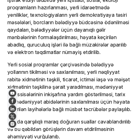
iştirak etdiyi tədbirdə yerli iqtisadi, sosial, ekoloji
proqramların hazırlanması, yerli idarəetmədə
yeniliklər, texnologiyaların yerli demokratiyaya təsiri
məsələləri, borcların bələdiyyə büdcəsinə ödənilməsi
qaydaları, bələdiyyələr üçün dayanıqlı gəlir
mənbələrinin formalaşdırılması, həyata keçirilən
abadlıq, quruculuq işləri ilə bağlı müzakirələr aparılıb
və elektron təqdimatlar nümayiş etdirilib.
Yerli sosial proqramlar çərçivəsində bələdiyyə
yollarının tikilməsi və saxlanılması, yerli nəqliyyat
rabitə xidmətinin təşkili, ticarət, ictimai iaşə və məişət
xidmətinin təşkilinə şərait yaradılması, mədəniyyət
müəssisələrinin inkişafına yardım göstərilməsi, tarix
və mədəniyyət abidələrinin saxlanılması üçün həyata
keçirilən layihələrlə bağlı müsbət təcrübələr paylaşılıb.
Sonda qarşılıqlı maraq doğuran suallar cavablandırılıb
və bu qəbildən görüşlərin davam etdirilməsinin
əhəmiyyəti vurğulanıb.