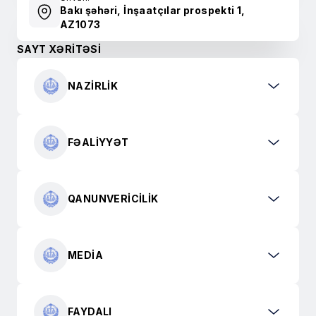
Bakı şəhəri, İnşaatçılar prospekti 1,
AZ1073
SAYT XƏRİTƏSİ
NAZIRLIK
FƏALIYYƏT
QANUNVERICILIK
MEDIA
FAYDALI