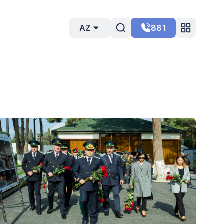
AZ
881