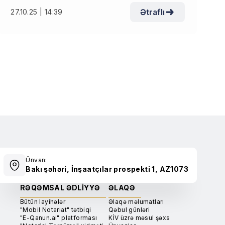
Ətraflı
27.10.25 | 14:39
Ünvan:
Bakı şəhəri, İnşaatçılar prospekti 1, AZ1073
RƏQƏMSAL ƏDLIYYƏ
ƏLAQƏ
Bütün layihələr
Əlaqə məlumatları
"Mobil Notariat" tətbiqi
Qəbul günləri
"E-Qanun.ai" platforması
KİV üzrə məsul şəxs