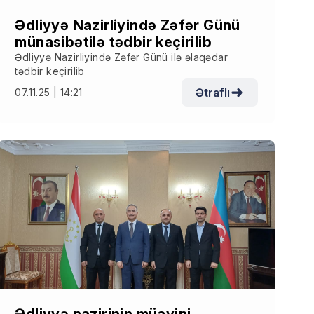
Ədliyyə Nazirliyində Zəfər Günü
münasibətilə tədbir keçirilib
Ədliyyə Nazirliyində Zəfər Günü ilə əlaqədar
tədbir keçirilib
Ətraflı
07.11.25 | 14:21