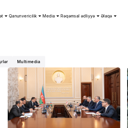
ət
Qanunvericilik
Media
Rəqəmsal ədliyyə
Əlaqə
rlər
Multimedia