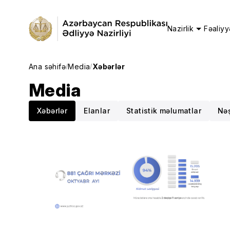
Nazirlik
Fəaliyy
Ana səhifə
Media
Xəbərlər
/
/
Media
Xəbərlər
Elanlar
Statistik məlumatlar
Nəş