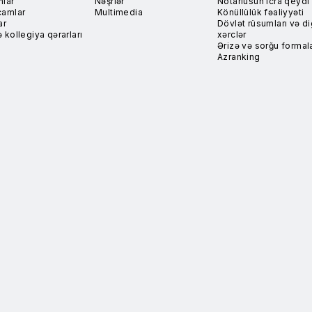
nlar
Nəşrlər
Notariusun icra qeydi
camlar
Multimedia
Könüllülük fəaliyyəti
ar
Dövlət rüsumları və di
 kollegiya qərarları
xərclər
Ərizə və sorğu formala
Azranking