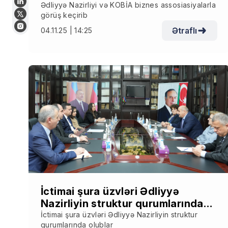
Ədliyyə Nazirliyi və KOBİA biznes assosiasiyalarla
görüş keçirib
Ətraflı
04.11.25 | 14:25
İctimai şura üzvləri Ədliyyə
Nazirliyin struktur qurumlarında
olublar
İctimai şura üzvləri Ədliyyə Nazirliyin struktur
qurumlarında olublar