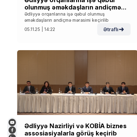
Ədliyyə orqanlarına işə qəbul
olunmuş əməkdaşların andiçmə
mərasimi keçirilib
Ədliyyə orqanlarına işə qəbul olunmuş
əməkdaşların andiçmə mərasimi keçirilib
Ətraflı
05.11.25 | 14:22
Ədliyyə Nazirliyi və KOBİA biznes
assosiasiyalarla görüş keçirib