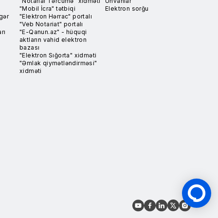
"Notarial Tərcümə" xidməti
Ünvanlar
"Mobil İcra" tətbiqi
Elektron sorğu
gər
"Elektron Hərrac" portalı
"Veb Notariat" portalı
rı
"E-Qanun.az" - hüquqi
aktların vahid elektron
bazası
"Elektron Sığorta" xidməti
"Əmlak qiymətləndirməsi"
xidməti