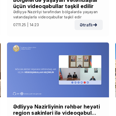
Bölgələrdə yaşayan vətəndaşlar
üçün videoqəbullar təşkil edilir
Ədliyyə Nazirliyi tərəfindən bölgələrdə yaşayan
vətəndaşlarla videoqəbullar təşkil edir
Ətraflı
07.11.25 | 14:23
Ədliyyə Nazirliyinin rəhbər heyəti
region sakinləri ilə videoqəbul