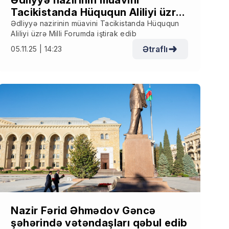
Ədliyyə nazirinin müavini
Tacikistanda Hüququn Aliliyi üzrə
Milli Forumda iştirak edib
Ədliyyə nazirinin müavini Tacikistanda Hüququn
Aliliyi üzrə Milli Forumda iştirak edib
Ətraflı
05.11.25 | 14:23
Nazir Fərid Əhmədov Gəncə
şəhərində vətəndaşları qəbul edib