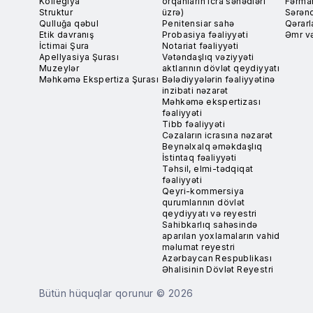
Kollegiya
orqanların icra sənədləri
Fərma
Struktur
üzrə)
Sərən
Qulluğa qəbul
Penitensiar sahə
Qərarl
Etik davranış
Probasiya fəaliyyəti
Əmr və
İctimai Şura
Notariat fəaliyyəti
Apellyasiya Şurası
Vətəndaşlıq vəziyyəti
Muzeylər
aktlarının dövlət qeydiyyatı
Məhkəmə Ekspertiza Şurası
Bələdiyyələrin fəaliyyətinə
inzibati nəzarət
Məhkəmə ekspertizası
fəaliyyəti
Tibb fəaliyyəti
Cəzaların icrasına nəzarət
Beynəlxalq əməkdaşlıq
İstintaq fəaliyyəti
Təhsil, elmi-tədqiqat
fəaliyyəti
Qeyri-kommersiya
qurumlarının dövlət
qeydiyyatı və reyestri
Sahibkarlıq sahəsində
aparılan yoxlamaların vahid
məlumat reyestri
Azərbaycan Respublikası
Əhalisinin Dövlət Reyestri
Bütün hüquqlar qorunur © 2026