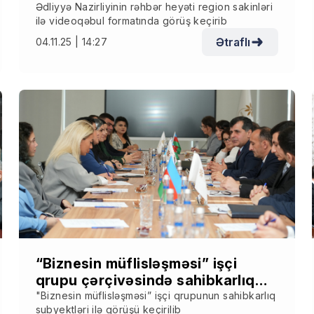
formatında görüş keçirib
Ədliyyə Nazirliyinin rəhbər heyəti region sakinləri
ilə videoqəbul formatında görüş keçirib
Ətraflı
04.11.25 | 14:27
“Biznesin müflisləşməsi” işçi
qrupu çərçivəsində sahibkarlıq
subyektləri ilə görüş keçirilib
"Biznesin müflisləşməsi” işçi qrupunun sahibkarlıq
subyektləri ilə görüşü keçirilib