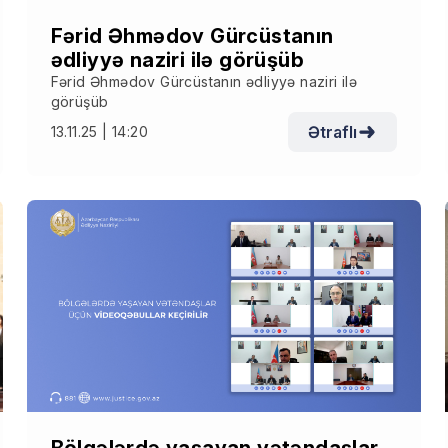
Fərid Əhmədov Gürcüstanın
ədliyyə naziri ilə görüşüb
Fərid Əhmədov Gürcüstanın ədliyyə naziri ilə
görüşüb
Ətraflı
13.11.25 | 14:20