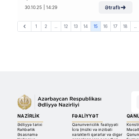
Ətraflı
30.10.25 | 14:29
1
2
...
12
13
14
15
16
17
18
...
NAZIRLIK
FƏALIYYƏT
QANU
Ədliyyə tarixi
Qanunvericilik fəaliyyəti
Konsti
Rəhbərlik
İcra (mülki və inzibati
Məcəll
Əsasnamə
xarakterli qərarlar və digər
Qanun