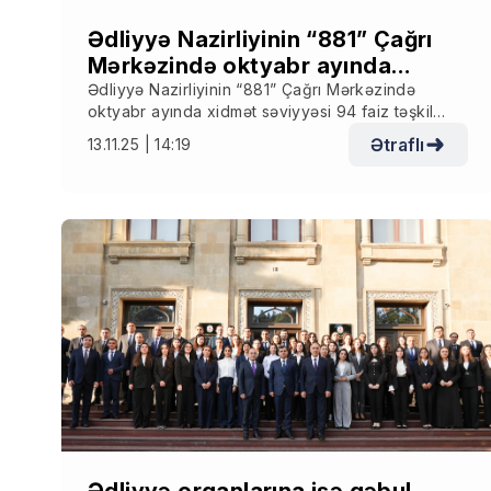
Ədliyyə Nazirliyinin “881” Çağrı
Mərkəzində oktyabr ayında
xidmət səviyyəsi 94 faiz təşkil
Ədliyyə Nazirliyinin “881” Çağrı Mərkəzində
oktyabr ayında xidmət səviyyəsi 94 faiz təşkil
edib
edib
Ətraflı
13.11.25 | 14:19