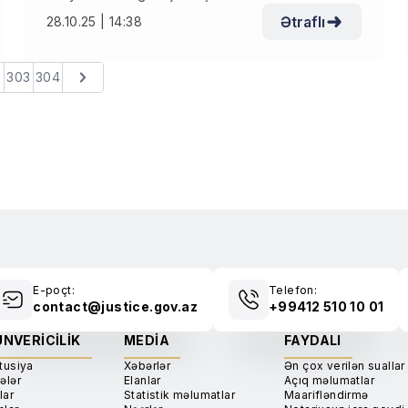
Ətraflı
28.10.25 | 14:38
303
304
E-poçt:
Telefon:
contact@justice.gov.az
+99412 510 10 01
NVERICILIK
MEDIA
FAYDALI
tusiya
Xəbərlər
Ən çox verilən suallar
ələr
Elanlar
Açıq məlumatlar
lar
Statistik məlumatlar
Maarifləndirmə