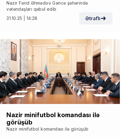
Nazir Fərid Əhmədov Gəncə şəhərində
vətəndaşları qəbul edib
Ətraflı
31.10.25 | 14:28
Nazir minifutbol komandası ilə
görüşüb
Nazir minifutbol komandası ilə görüşüb