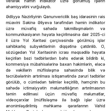
verərək həmin indikator üzrə görülmüş işlərin
əhəmiyyətini vurğulayıb.
Ədliyyə Nazirliyinin Qanunvericilik baş idarəsinin rəis
müavini Səkinə Əliyeva tərəfindən həmin indikator
üzrə müvafiq sahədə təkmilləşmələrin və
kommunikasiyanın həyata keçirilməsinə dair 2025-ci
il üzrə Yol Xəritəsi çərçivəsində görülmüş işlər
sahibkarlıq subyektlərinin diqqətinə çatdırılıb. O,
sözügedən Yol Xəritəsinin icrası məqsədilə həyata
keçirilən bəzi tədbirlərdən bəhs edərək bildirib ki,
kommersiya mübahisələrinə baxan hakimlərin, eləcə
də vəkillərin müflisləşmə sahəsində bilik və
təcrübələrinin artırılması istiqamətində zəruri tədbirlər
görülüb, o cümlədən təlimlər keçirilib, həmçinin bu
sahədə ictimaiyyətin məlumatlılığının artırılmasının
təmin edilməsi üçün müvafiq məlumatlar,
videoçarxlar (müflisləşmə ilə bağlı işlər üzrə
anonimləşdirilmiş məhkəmə qərarlarının Vahid