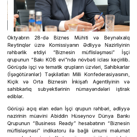
Oktyabrın 28-də Biznes Mühiti və Beynəlxalq
Reytinqlər üzrə Komissiyanın Ədliyyə Nazirliyinin
rəhbərlik etdiyi “Biznesin müflisləşməsi” İşçi
qrupunun “Bakı KOB evi”ndə növbəti iclası keçirilib.
Görüşdə işçi və tematik qrupların üzvləri, Sahibkarlar
(İşəgötürənlər) Təşkilatları Milli Konfederasiyasının,
Kiçik və Orta Biznesin İnkişafı Agentliyinin və
sahibkarlıq subyektlərinin nümayəndələri iştirak
ediblər.
Görüşü açıq elan edən İşçi qrupun rəhbəri, ədliyyə
nazirinin müavini Abiddin Hüseynov Dünya Bankı
Qrupunun “Business Ready” hesabatının “Biznesin
müflisləşməsi” indikatoru ilə bağlı ümumi məlumat