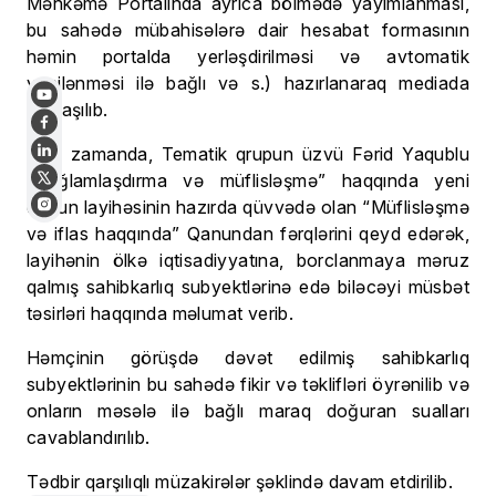
Məhkəmə Portalında ayrıca bölmədə yayımlanması,
bu sahədə mübahisələrə dair hesabat formasının
həmin portalda yerləşdirilməsi və avtomatik
yenilənməsi ilə bağlı və s.) hazırlanaraq mediada
paylaşılıb.
Eyni zamanda, Tematik qrupun üzvü Fərid Yaqublu
“Sağlamlaşdırma və müflisləşmə” haqqında yeni
qanun layihəsinin hazırda qüvvədə olan “Müflisləşmə
və iflas haqqında” Qanundan fərqlərini qeyd edərək,
layihənin ölkə iqtisadiyyatına, borclanmaya məruz
qalmış sahibkarlıq subyektlərinə edə biləcəyi müsbət
təsirləri haqqında məlumat verib.
Həmçinin görüşdə dəvət edilmiş sahibkarlıq
subyektlərinin bu sahədə fikir və təklifləri öyrənilib və
onların məsələ ilə bağlı maraq doğuran sualları
cavablandırılıb.
Tədbir qarşılıqlı müzakirələr şəklində davam etdirilib.