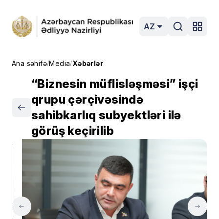
AZ
Ana səhifə
Media
Xəbərlər
/
/
“Biznesin müflisləşməsi” işçi
qrupu çərçivəsində
sahibkarlıq subyektləri ilə
görüş keçirilib