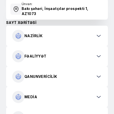
Ünvan:
Bakı şəhəri, İnşaatçılar prospekti 1,
AZ1073
SAYT XƏRİTƏSİ
NAZIRLIK
FƏALIYYƏT
QANUNVERICILIK
MEDIA