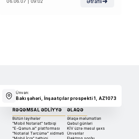
Ətraflı
06.06.07 | 09:02
Ünvan:
Bakı şəhəri, İnşaatçılar prospekti 1, AZ1073
RƏQƏMSAL ƏDLIYYƏ
ƏLAQƏ
Bütün layihələr
Əlaqə məlumatları
"Mobil Notariat" tətbiqi
Qəbul günləri
"E-Qanun.ai" platforması
KİV üzrə məsul şəxs
"Notarial Tərcümə" xidməti
Ünvanlar
"Mobil İcra" tətbiqi
Elektron sorğu