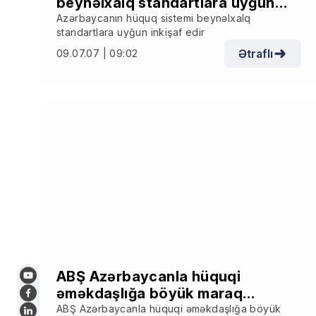
beynəlxalq standartlara uyğun
inkişaf edir
Azərbaycanın hüquq sistemi beynəlxalq
standartlara uyğun inkişaf edir
Ətraflı
09.07.07 | 09:02
ABŞ Azərbaycanla hüquqi
əməkdaşlığa böyük maraq
göstərir
ABŞ Azərbaycanla hüquqi əməkdaşlığa böyük