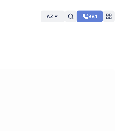
AZ
881