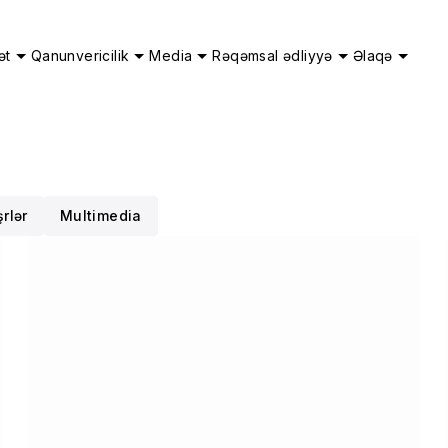
ət
Qanunvericilik
Media
Rəqəmsal ədliyyə
Əlaqə
rlər
Multimedia