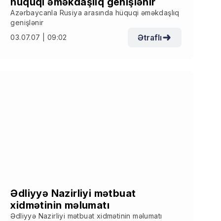
hüquqi əməkdaşlıq genişlənir
Azərbaycanla Rusiya arasında hüquqi əməkdaşlıq
genişlənir
Ətraflı
03.07.07 | 09:02
Ədliyyə Nazirliyi mətbuat
xidmətinin məlumatı
Ədliyyə Nazirliyi mətbuat xidmətinin məlumatı