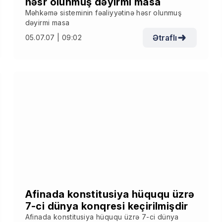
həsr olunmuş dəyirmi masa
Məhkəmə sisteminin fəaliyyətinə həsr olunmuş
dəyirmi masa
Ətraflı
05.07.07 | 09:02
Afinada konstitusiya hüququ üzrə
7-ci dünya konqresi keçirilmişdir
Afinada konstitusiya hüququ üzrə 7-ci dünya