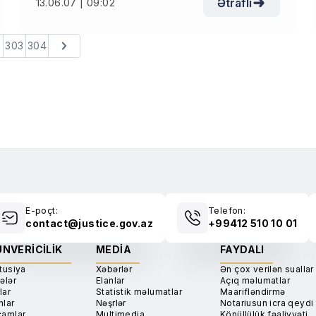
Ətraflı
13.06.07 | 09:02
2
303
304
E-poçt:
Telefon:
contact@justice.gov.az
+99412 510 10 01
NVERICILIK
MEDIA
FAYDALI
tusiya
Xəbərlər
Ən çox verilən suallar
ələr
Elanlar
Açıq məlumatlar
lar
Statistik məlumatlar
Maarifləndirmə
nlar
Nəşrlər
Notariusun icra qeydi
camlar
Multimedia
Könüllülük fəaliyyəti