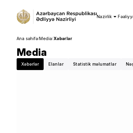
Nazirlik
Fəaliyy
Ana səhifə
Media
Xəbərlər
/
/
Media
Xəbərlər
Elanlar
Statistik məlumatlar
Nəş