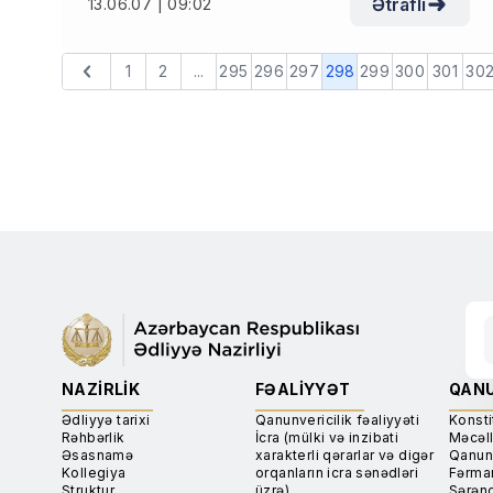
Ətraflı
13.06.07 | 09:02
1
2
...
295
296
297
298
299
300
301
30
NAZIRLIK
FƏALIYYƏT
QANU
Ədliyyə tarixi
Qanunvericilik fəaliyyəti
Konsti
Rəhbərlik
İcra (mülki və inzibati
Məcəll
Əsasnamə
xarakterli qərarlar və digər
Qanun
Kollegiya
orqanların icra sənədləri
Fərma
Struktur
üzrə)
Sərən