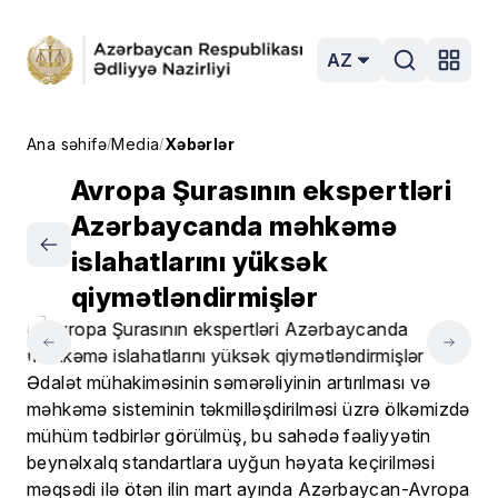
AZ
Ana səhifə
Media
Xəbərlər
/
/
Avropa Şurasının ekspertləri
Azərbaycanda məhkəmə
islahatlarını yüksək
qiymətləndirmişlər
Ədalət mühakiməsinin səmərəliyinin artırılması və
məhkəmə sisteminin təkmilləşdirilməsi üzrə ölkəmizdə
mühüm tədbirlər görülmüş, bu sahədə fəaliyyətin
beynəlxalq standartlara uyğun həyata keçirilməsi
məqsədi ilə ötən ilin mart ayında Azərbaycan-Avropa