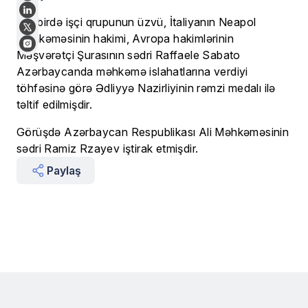
Tədbirdə işçi qrupunun üzvü, İtaliyanın Neapol
Məhkəməsinin hakimi, Avropa hakimlərinin
Məşvərətçi Şurasının sədri Raffaele Sabato
Azərbaycanda məhkəmə islahatlarına verdiyi
töhfəsinə görə Ədliyyə Nazirliyinin rəmzi medalı ilə
təltif edilmişdir.
Görüşdə Azərbaycan Respublikası Ali Məhkəməsinin
sədri Ramiz Rzayev iştirak etmişdir.
Paylaş