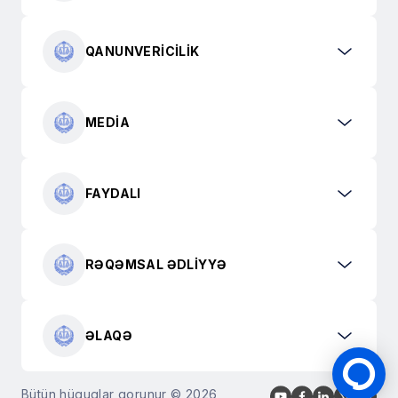
QANUNVERICILIK
MEDIA
FAYDALI
RƏQƏMSAL ƏDLIYYƏ
ƏLAQƏ
Bütün hüquqlar qorunur © 2026