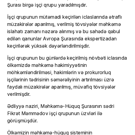
Şurası birgə işçi qrupu yaradılmışdır.
İşçi qrupunun mütəmadi keçirilən iclaslarında ətraflı
müzakirələr aparılmış, verilmiş tövsiyələr məhkəmə
islahatı zamanı nəzərə alınmış və bu sahədə qəbul
edilən qanunlar Avropa Şurasında ekspertizadan
keçirilərək yüksək dəyərləndirilmişdir.
İşçi qrupunun bu günlərdə keçirilmiş növbəti iclasında
ölkəmizdə məhkəmə hakimiyyətinin
möhkəmləndirilməsi, hakimlərin və prokurorluq
işçilərinin tədrisinin səmərəliyinin artırılması üzrə
faydalı müzakirələr aparılmış, müvafiq tövsiyələr
verilmişdir.
Ədliyyə naziri, Məhkəmə-Hüquq Şurasının sədri
Fikrət Məmmədov işçi qrupunun üzvləri ilə
görüşmüşdür.
Ölkəmizin məhkəmə-hüquq sisteminin