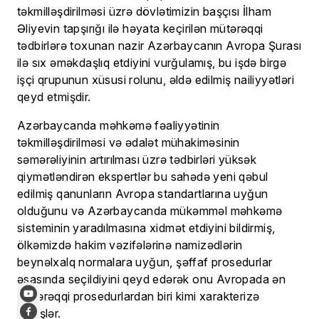
təkmilləşdirilməsi üzrə dövlətimizin başçısı İlham
Əliyevin tapşırığı ilə həyata keçirilən mütərəqqi
tədbirlərə toxunan nazir Azərbaycanın Avropa Şurası
ilə sıx əməkdaşlıq etdiyini vurğulamış, bu işdə birgə
işçi qrupunun xüsusi rolunu, əldə edilmiş nailiyyətləri
qeyd etmişdir.
Azərbaycanda məhkəmə fəaliyyətinin
təkmilləşdirilməsi və ədalət mühakiməsinin
səmərəliyinin artırılması üzrə tədbirləri yüksək
qiymətləndirən ekspertlər bu sahədə yeni qəbul
edilmiş qanunların Avropa standartlarına uyğun
olduğunu və Azərbaycanda mükəmməl məhkəmə
sisteminin yaradılmasına xidmət etdiyini bildirmiş,
ölkəmizdə hakim vəzifələrinə namizədlərin
beynəlxalq normalara uyğun, şəffaf prosedurlar
əsasında seçildiyini qeyd edərək onu Avropada ən
mütərəqqi prosedurlardan biri kimi xarakterizə
etmişlər.