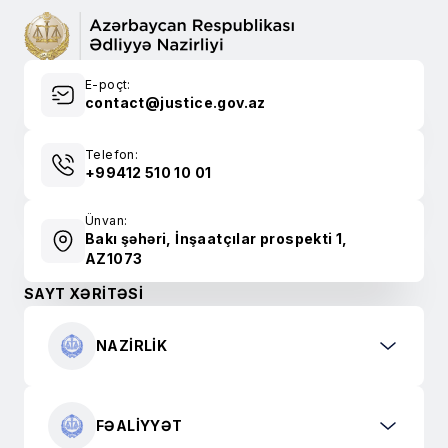
E-poçt:
contact@justice.gov.az
Telefon:
+99412 510 10 01
Ünvan:
Bakı şəhəri, İnşaatçılar prospekti 1,
AZ1073
SAYT XƏRİTƏSİ
NAZIRLIK
FƏALIYYƏT