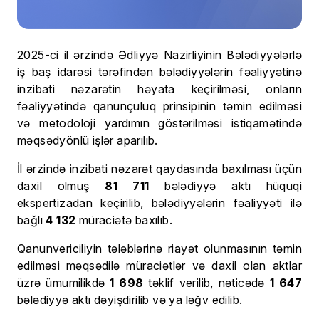
2025-ci il ərzində Ədliyyə Nazirliyinin Bələdiyyələrlə
iş baş idarəsi tərəfindən bələdiyyələrin fəaliyyətinə
inzibati nəzarətin həyata keçirilməsi, onların
fəaliyyətində qanunçuluq prinsipinin təmin edilməsi
və metodoloji yardımın göstərilməsi istiqamətində
məqsədyönlü işlər aparılıb.
İl ərzində inzibati nəzarət qaydasında baxılması üçün
daxil olmuş
81 711
bələdiyyə aktı hüquqi
ekspertizadan keçirilib, bələdiyyələrin fəaliyyəti ilə
bağlı
4
132
müraciətə baxılıb.
Qanunvericiliyin tələblərinə riayət olunmasının təmin
edilməsi məqsədilə müraciətlər və daxil olan aktlar
üzrə ümumilikdə
1 698
təklif verilib, nəticədə
1 647
bələdiyyə aktı dəyişdirilib və ya ləğv edilib.