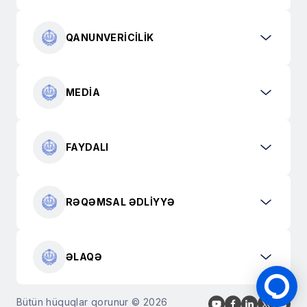
QANUNVERICILIK
MEDIA
FAYDALI
RƏQƏMSAL ƏDLIYYƏ
ƏLAQƏ
Bütün hüquqlar qorunur © 2026