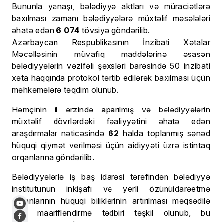
Bununla yanaşı, bələdiyyə aktları və müraciətlərə
baxılması zamanı bələdiyyələrə müxtəlif məsələləri
əhatə edən
6 074
tövsiyə göndərilib.
Azərbaycan Respublikasının İnzibati Xətalar
Məcəlləsinin müvafiq maddələrinə əsasən
bələdiyyələrin vəzifəli şəxsləri barəsində 50 inzibati
xəta haqqında protokol tərtib edilərək baxılması üçün
məhkəmələrə təqdim olunub.
Həmçinin il ərzində aparılmış və bələdiyyələrin
müxtəlif dövrlərdəki fəaliyyətini əhatə edən
araşdırmalar nəticəsində
62
halda toplanmış sənəd
hüquqi qiymət verilməsi üçün aidiyyəti üzrə istintaq
orqanlarına göndərilib.
Bələdiyyələrlə iş baş idarəsi tərəfindən bələdiyyə
institutunun inkişafı və yerli özünüidarəetmə
orqanlarının hüquqi biliklərinin artırılması məqsədilə
273
maarifləndirmə tədbiri təşkil olunub, bu