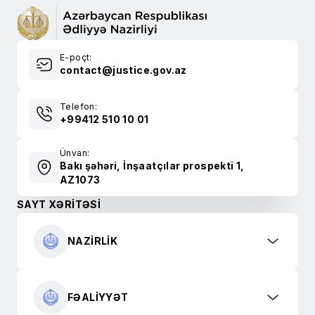
E-poçt:
contact@justice.gov.az
Telefon:
+99412 510 10 01
Ünvan:
Bakı şəhəri, İnşaatçılar prospekti 1,
AZ1073
SAYT XƏRİTƏSİ
NAZIRLIK
FƏALIYYƏT