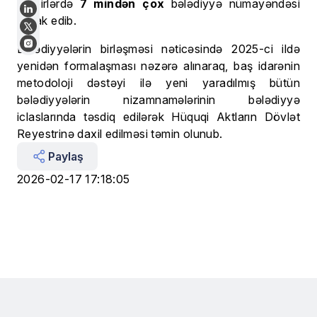
tədbirlərdə
7 mindən çox
bələdiyyə nümayəndəsi
iştirak edib.
Bələdiyyələrin birləşməsi nəticəsində 2025-ci ildə
yenidən formalaşması nəzərə alınaraq, baş idarənin
metodoloji dəstəyi ilə yeni yaradılmış bütün
bələdiyyələrin nizamnamələrinin bələdiyyə
iclaslarında təsdiq edilərək Hüquqi Aktların Dövlət
Reyestrinə daxil edilməsi təmin olunub.
Paylaş
2026-02-17 17:18:05