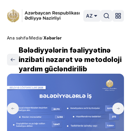
AZ
Ana səhifə
Media
Xəbərlər
/
/
Bələdiyyələrin fəaliyyətinə
inzibati nəzarət və metodoloji
yardım gücləndirilib