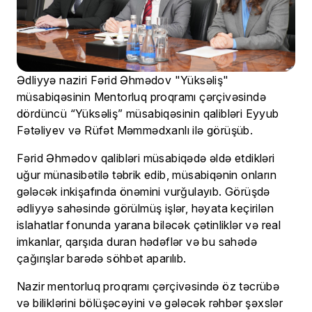
Ədliyyə naziri Fərid Əhmədov "Yüksəliş"
müsabiqəsinin Mentorluq proqramı çərçivəsində
dördüncü “Yüksəliş” müsabiqəsinin qalibləri Eyyub
Fətəliyev və Rüfət Məmmədxanlı ilə görüşüb.
Fərid Əhmədov qalibləri müsabiqədə əldə etdikləri
uğur münasibətilə təbrik edib, müsabiqənin onların
gələcək inkişafında önəmini vurğulayıb. Görüşdə
ədliyyə sahəsində görülmüş işlər, həyata keçirilən
islahatlar fonunda yarana biləcək çətinliklər və real
imkanlar, qarşıda duran hədəflər və bu sahədə
çağırışlar barədə söhbət aparılıb.
Nazir mentorluq proqramı çərçivəsində öz təcrübə
və biliklərini bölüşəcəyini və gələcək rəhbər şəxslər