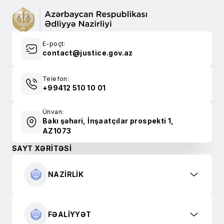
E-poçt:
contact@justice.gov.az
Telefon:
+99412 510 10 01
Ünvan:
Bakı şəhəri, İnşaatçılar prospekti 1,
AZ1073
SAYT XƏRİTƏSİ
NAZIRLIK
FƏALIYYƏT