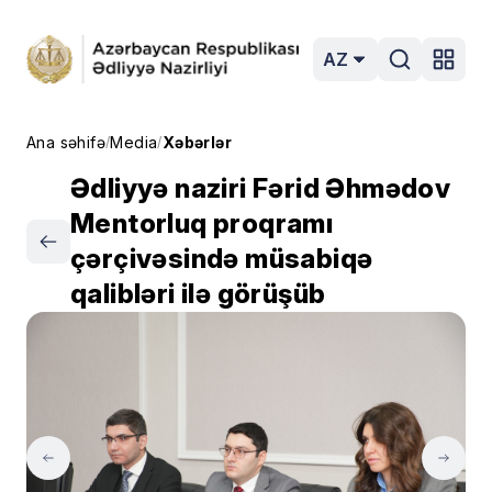
AZ
Ana səhifə
Media
Xəbərlər
/
/
Ədliyyə naziri Fərid Əhmədov
Mentorluq proqramı
çərçivəsində müsabiqə
qalibləri ilə görüşüb