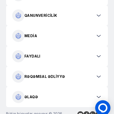
QANUNVERICILIK
MEDIA
FAYDALI
RƏQƏMSAL ƏDLIYYƏ
ƏLAQƏ
Bütün hüquqlar qorunur © 2026