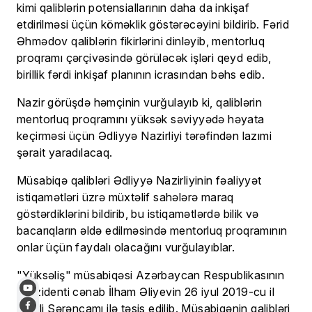
kimi qaliblərin potensiallarının daha da inkişaf
etdirilməsi üçün köməklik göstərəcəyini bildirib. Fərid
Əhmədov qaliblərin fikirlərini dinləyib, mentorluq
proqramı çərçivəsində görüləcək işləri qeyd edib,
birillik fərdi inkişaf planının icrasından bəhs edib.
Nazir görüşdə həmçinin vurğulayıb ki, qaliblərin
mentorluq proqramını yüksək səviyyədə həyata
keçirməsi üçün Ədliyyə Nazirliyi tərəfindən lazımi
şərait yaradılacaq.
Müsabiqə qalibləri Ədliyyə Nazirliyinin fəaliyyət
istiqamətləri üzrə müxtəlif sahələrə maraq
göstərdiklərini bildirib, bu istiqamətlərdə bilik və
bacarıqların əldə edilməsində mentorluq proqramının
onlar üçün faydalı olacağını vurğulayıblar.
"Yüksəliş" müsabiqəsi Azərbaycan Respublikasının
Prezidenti cənab İlham Əliyevin 26 iyul 2019-cu il
tarixli Sərəncamı ilə təsis edilib. Müsabiqənin qalibləri