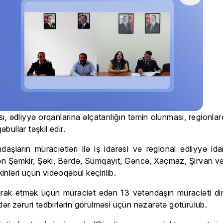
ı, ədliyyə orqanlarına əlçatanlığın təmin olunması, regionla
ullar təşkil edir.
arın müraciətləri ilə iş idarəsi və regional ədliyyə idarəl
ən Şəmkir, Şəki, Bərdə, Sumqayıt, Gəncə, Xaçmaz, Şirvan və L
inləri üçün videoqəbul keçirilib.
rak etmək üçün müraciət edən 13 vətəndaşın müraciəti dinlən
ər zəruri tədbirlərin görülməsi üçün nəzarətə götürülüb.