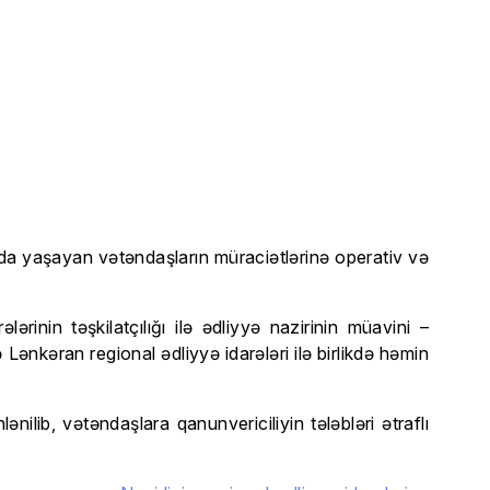
rda yaşayan vətəndaşların müraciətlərinə operativ və
ərinin təşkilatçılığı ilə ədliyyə nazirinin müavini –
ənkəran regional ədliyyə idarələri ilə birlikdə həmin
ilib, vətəndaşlara qanunvericiliyin tələbləri ətraflı