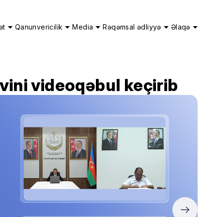
ət
Qanunvericilik
Media
Rəqəmsal ədliyyə
Əlaqə
vini videoqəbul keçirib