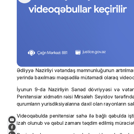
Ədliyyə Nazirliyi vətəndaş məmnunluğunun artırılmas
yerində baxılması məqsədilə mütəmadi olaraq videoqəb
İyunun 9-da Nazirliyin Sənəd dövriyyəsi və vətəndaşl
Penitensiar xidmətin rəisi Mirsaleh Seyidov tərəfind
qurumların yurisdiksiyalarına daxil olan rayonların sak
Videoqəbulda penitensiar sahə ilə bağlı qəbulda işti
izah olunub və qəbul zamanı təqdim edilmiş müraciətl