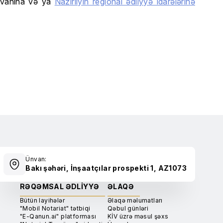
ünvanına və ya
Nazirliyin regional ədliyyə idarələrinə
Ünvan:
Bakı şəhəri, İnşaatçılar prospekti 1, AZ1073
RƏQƏMSAL ƏDLIYYƏ
ƏLAQƏ
Bütün layihələr
Əlaqə məlumatları
"Mobil Notariat" tətbiqi
Qəbul günləri
"E-Qanun.ai" platforması
KİV üzrə məsul şəxs