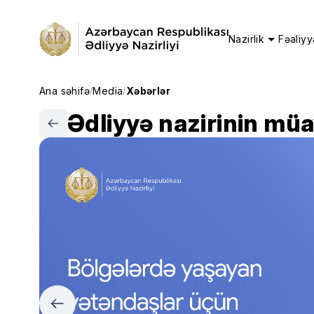
Nazirlik
Fəaliyy
Ana səhifə
Media
Xəbərlər
/
/
Ədliyyə nazirinin müa