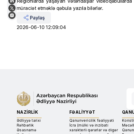
Regionlarda yaşayan vətəndaşlar videoqəbullarda
müraciət etməklə qəbula yazıla bilərlər.
Paylaş
2026-06-10 12:09:04
NAZIRLIK
FƏALIYYƏT
QANU
Ədliyyə tarixi
Qanunvericilik fəaliyyəti
Konsti
Rəhbərlik
İcra (mülki və inzibati
Məcəll
Əsasnamə
xarakterli qərarlar və digər
Qanun