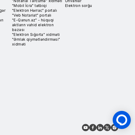
"Notarial Tərcümə" xidməti
Ünvanlar
"Mobil İcra" tətbiqi
Elektron sorğu
gər
"Elektron Hərrac" portalı
"Veb Notariat" portalı
rı
"E-Qanun.az" - hüquqi
aktların vahid elektron
bazası
"Elektron Sığorta" xidməti
"Əmlak qiymətləndirməsi"
xidməti