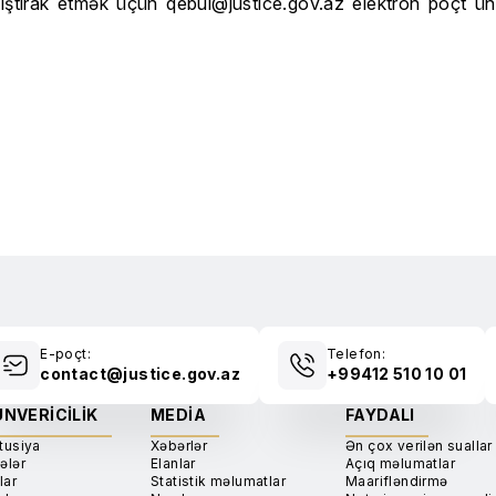
 iştirak etmək üçün qebul@justice.gov.az elektron poçt 
E-poçt:
Telefon:
contact@justice.gov.az
+99412 510 10 01
NVERICILIK
MEDIA
FAYDALI
tusiya
Xəbərlər
Ən çox verilən suallar
ələr
Elanlar
Açıq məlumatlar
lar
Statistik məlumatlar
Maarifləndirmə