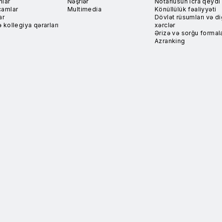
nlar
Nəşrlər
Notariusun icra qeydi
camlar
Multimedia
Könüllülük fəaliyyəti
ar
Dövlət rüsumları və di
 kollegiya qərarları
xərclər
Ərizə və sorğu formala
Azranking