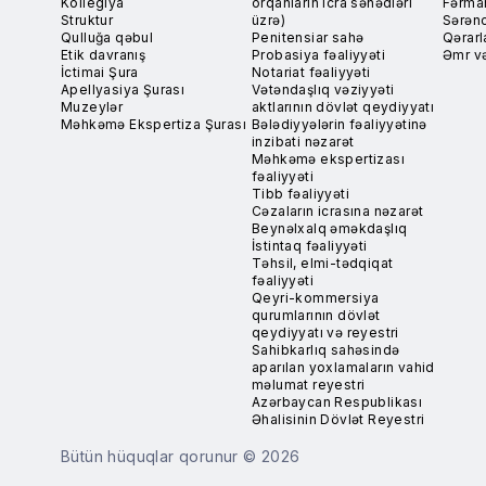
Kollegiya
orqanların icra sənədləri
Fərma
Struktur
üzrə)
Sərən
Qulluğa qəbul
Penitensiar sahə
Qərarl
Etik davranış
Probasiya fəaliyyəti
Əmr və
İctimai Şura
Notariat fəaliyyəti
Apellyasiya Şurası
Vətəndaşlıq vəziyyəti
Muzeylər
aktlarının dövlət qeydiyyatı
Məhkəmə Ekspertiza Şurası
Bələdiyyələrin fəaliyyətinə
inzibati nəzarət
Məhkəmə ekspertizası
fəaliyyəti
Tibb fəaliyyəti
Cəzaların icrasına nəzarət
Beynəlxalq əməkdaşlıq
İstintaq fəaliyyəti
Təhsil, elmi-tədqiqat
fəaliyyəti
Qeyri-kommersiya
qurumlarının dövlət
qeydiyyatı və reyestri
Sahibkarlıq sahəsində
aparılan yoxlamaların vahid
məlumat reyestri
Azərbaycan Respublikası
Əhalisinin Dövlət Reyestri
Bütün hüquqlar qorunur © 2026