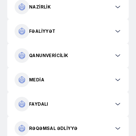
NAZIRLIK
FƏALIYYƏT
QANUNVERICILIK
MEDIA
FAYDALI
RƏQƏMSAL ƏDLIYYƏ