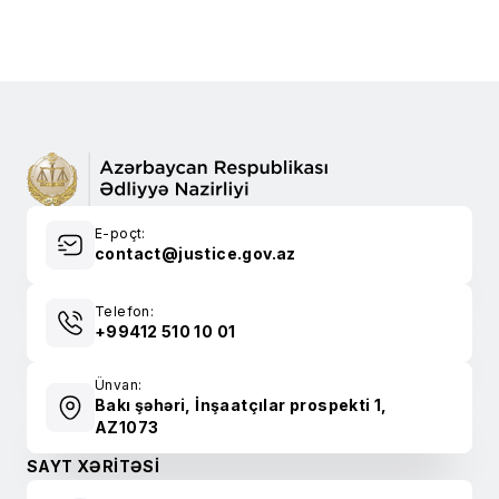
E-poçt:
contact@justice.gov.az
Telefon:
+99412 510 10 01
Ünvan:
Bakı şəhəri, İnşaatçılar prospekti 1,
AZ1073
SAYT XƏRİTƏSİ