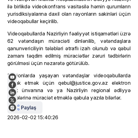
ilə birlikdə videokonfrans vasitəsilə həmin qurumların
yurisdiksiyalarına daxil olan rayonların sakinləri üçün
videoqəbullar keçirilib.
Videoqəbullarda Nazirliyin fəaliyyət istiqamətləri üzrə
62 vətəndaşın müraciəti dinlənilib, vətəndaşlara
qanunvericiliyin tələbləri ətraflı izah olunub və qəbul
zamanı təqdim edilmiş müraciətlər zəruri tədbirlərin
görülməsi üçün nəzarətə götürülüb.
Regionlarda yaşayan vətəndaşlar videoqəbullarda
iştirak etmək üçün qebul@justice.gov.az elektron
poçt ünvanına və ya Nazirliyin regional ədliyyə
idarələrinə müraciət etməklə qəbula yazıla bilərlər.
Paylaş
2026-02-02 15:40:26