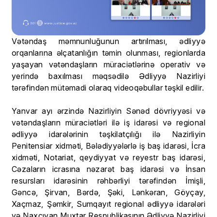
Vətəndaş məmnunluğunun artırılması, ədliyyə
orqanlarına əlçatanlığın təmin olunması, regionlarda
yaşayan vətəndaşların müraciətlərinə operativ və
yerində baxılması məqsədilə Ədliyyə Nazirliyi
tərəfindən mütəmadi olaraq videoqəbullar təşkil edilir.
Yanvar ayı ərzində Nazirliyin Sənəd dövriyyəsi və
vətəndaşların müraciətləri ilə iş idarəsi və regional
ədliyyə idarələrinin təşkilatçılığı ilə Nazirliyin
Penitensiar xidməti, Bələdiyyələrlə iş baş idarəsi, İcra
xidməti, Notariat, qeydiyyat və reyestr baş idarəsi,
Cəzaların icrasına nəzarət baş idarəsi və İnsan
resursları idarəsinin rəhbərliyi tərəfindən İmişli,
Gəncə, Şirvan, Bərdə, Şəki, Lənkəran, Göyçay,
Xaçmaz, Şəmkir, Sumqayıt regional ədliyyə idarələri
və Naxçıvan Muxtar Respublikasının Ədliyyə Nazirliyi