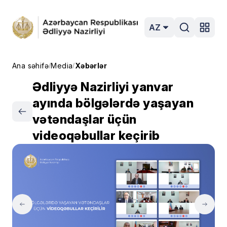
AZ
Ana səhifə
Media
Xəbərlər
/
/
Ədliyyə Nazirliyi yanvar
ayında bölgələrdə yaşayan
vətəndaşlar üçün
videoqəbullar keçirib