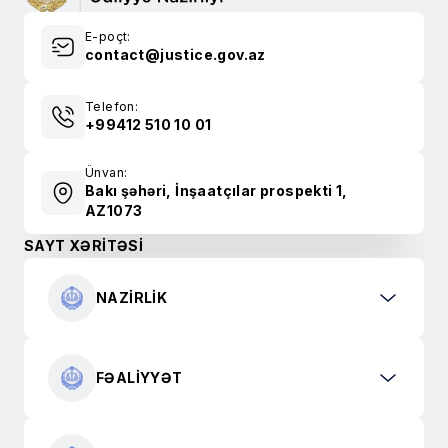
E-poçt:
contact@justice.gov.az
Telefon:
+99412 510 10 01
Ünvan:
Bakı şəhəri, İnşaatçılar prospekti 1,
AZ1073
SAYT XƏRİTƏSİ
NAZIRLIK
FƏALIYYƏT