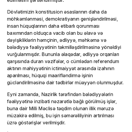
edilməsini şərtləndirmişdir.
Dövlətimizin konstitusion əsaslarının daha da
möhkəmlənməsi, demokratiyanın genişləndirilməsi,
insan hüquqlarının daha etibarlı qorunması
baxımından olduqca vacib olan bu əlavə və
dəyişikliklərin həmçinin, ədliyyə, məhkəmə və
bələdiyyə fəaliyyətinin təkmilləşdirilməsinə yönəldiyi
vurğulanmışdır. Bununla əlaqədar, ədliyyə orqanları
qarşısında duran vəzifələr, o cümlədən referendum
aktının mahiyyətinin ictimaiyyət arasında izahının
aparılması, hüquqi maarifləndirmə işinin
gücləndirilməsinə dair tədbirlər müəyyən olunmuşdur.
Eyni zamanda, Nazirlik tərəfindən bələdiyyələrin
fəaliyyətinə inzibati nəzarətlə bağlı görülmüş işlər,
buna dair Milli Məclisə təqdim olunan illik məruzə
müzakirə edilmiş, bu işin səmərəliliyinin artırılması
üzrə göstərişlər verilmişdir.