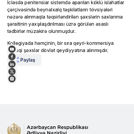
İclasda penitensiar sistemdə aparılan köklü islahatlar
çərçivəsində beynəlxalq təşkilatların tövsiyələri
nəzərə alınmaqla təqsirləndirilən şəxslərin saxlanma
şəraitinin yaxşılaşdırılması üzrə görülən əsaslı
tədbirlər müzakirə olunmuşdur.
Kollegiyada həmçinin, bir sıra qeyri-kommersiya
hüquqi şəxslər dövlət qeydiyyatına alınmışdır.
Paylaş