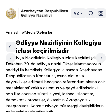
AZ
Ana səhifə
Media
Xəbərlər
/
/
Ədliyyə Nazirliyinin Kollegiya
iclası keçirilmişdir
Dekabrın 30-da ədliyyə naziri Fikrət Məmmədovun
sədrliyi ilə keçirilmiş Kollegiya iclasında Azərbaycan
Respublikasının Konstitusiyasına əlavə və
dəyişikliklər edilməsi haqqında referendum aktına dair
məsələlər müzakirə olunmuş və qeyd edilmişdir ki,
son illər aparılan sürətli siyasi, iqtisadi islahatlar,
demokratik proseslər, ölkəmizin Avropaya sıx
inteqrasiyası Konstitusiyaya mütərəqqi dəyişikliklərin