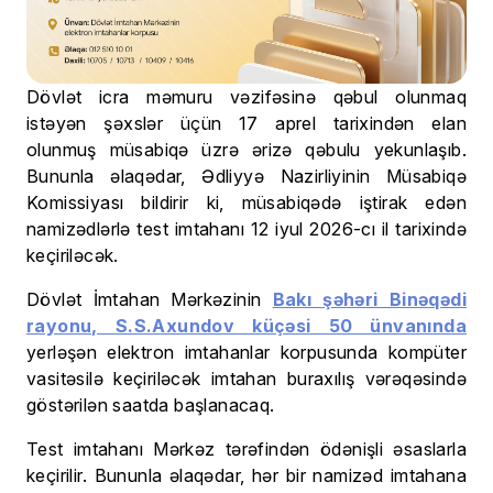
Dövlət icra məmuru vəzifəsinə qəbul olunmaq
istəyən şəxslər üçün 17 aprel tarixindən elan
olunmuş müsabiqə üzrə ərizə qəbulu yekunlaşıb.
Bununla əlaqədar, Ədliyyə Nazirliyinin Müsabiqə
Komissiyası bildirir ki, müsabiqədə iştirak edən
namizədlərlə test imtahanı 12 iyul 2026-cı il tarixində
keçiriləcək.
Dövlət İmtahan Mərkəzinin
Bakı şəhəri Binəqədi
rayonu, S.S.Axundov küçəsi 50 ünvanında
yerləşən elektron imtahanlar korpusunda kompüter
vasitəsilə keçiriləcək imtahan buraxılış vərəqəsində
göstərilən saatda başlanacaq.
Test imtahanı Mərkəz tərəfindən ödənişli əsaslarla
keçirilir. Bununla əlaqədar, hər bir namizəd imtahana