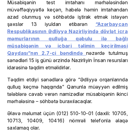
Müsabiqənin test imtahanı mərhələsindən
müvəffəqiyyətlə keçən, habelə həmin imtahandan
azad olunmuş və söhbətdə iştirak etmək istəyən
şəxslər 13 iyuldan etibarən
“Azərbaycan
Respublikasının Ədliyyə Nazirliyində dövlət icra
məmurlarının qulluğa qəbulu ilə bağlı
müsabiqənin və icbari təlimin keçirilməsi
Qaydası”nın 2.7-ci bəndində
nəzərdə tutulmuş
sənədləri 15 iş günü ərzində Nazirliyin İnsan resursları
idarəsinə təqdim etməlidirlər.
Təqdim etdiyi sənədlərə görə “Ədliyyə orqanlarında
qulluq keçmə haqqında” Qanunla müəyyən edilmiş
tələblərə cavab verən namizədlər müsabiqənin ikinci
mərhələsinə – söhbətə buraxılacaqlar.
Əlavə məlumat üçün (012) 510-10-01 (daxili: 10705,
10713, 10409, 10416) nömrəli telefonla əlaqə
saxlamaq olar.