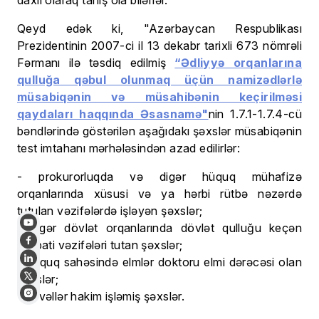
daxil olaraq tanış ola bilərlər.
Qeyd edək ki, "Azərbaycan Respublikası
Prezidentinin 2007-ci il 13 dekabr tarixli 673 nömrəli
Fərmanı ilə təsdiq edilmiş
“Ədliyyə orqanlarına
qulluğa qəbul olunmaq üçün namizədlərlə
müsabiqənin və müsahibənin keçirilməsi
qaydaları haqqında Əsasnamə"
nin 1.7.1-1.7.4-cü
bəndlərində göstərilən aşağıdakı şəxslər müsabiqənin
test imtahanı mərhələsindən azad edilirlər:
- prokurorluqda və digər hüquq mühafizə
orqanlarında xüsusi və ya hərbi rütbə nəzərdə
tutulan vəzifələrdə işləyən şəxslər;
- digər dövlət orqanlarında dövlət qulluğu keçən
inzibati vəzifələri tutan şəxslər;
- hüquq sahəsində elmlər doktoru elmi dərəcəsi olan
şəxslər;
- əvvəllər hakim işləmiş şəxslər.