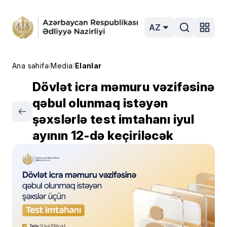
AZ
Ana səhifə
Media
Elanlar
/
/
Dövlət icra məmuru vəzifəsinə
qəbul olunmaq istəyən
şəxslərlə test imtahanı iyul
ayının 12-də keçiriləcək