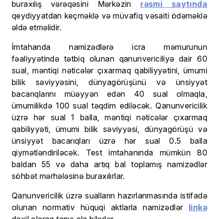
buraxılış vərəqəsini Mərkəzin
rəsmi saytında
qeydiyyatdan keçməklə və müvafiq vəsaiti ödəməklə
əldə etməlidir.
İmtahanda namizədlərə icra məmurunun
fəaliyyətində tətbiq olunan qanunvericiliyə dair 60
sual, məntiqi nəticələr çıxarmaq qabiliyyətini, ümumi
bilik səviyyəsini, dünyagörüşünü və ünsiyyət
bacarıqlarını müəyyən edən 40 sual olmaqla,
ümumilikdə 100 sual təqdim ediləcək. Qanunvericilik
üzrə hər sual 1 balla, məntiqi nəticələr çıxarmaq
qabiliyyəti, ümumi bilik səviyyəsi, dünyagörüşü və
ünsiyyət bacarıqları üzrə hər sual 0.5 balla
qiymətləndiriləcək. Test imtahanında mümkün 80
baldan 55 və daha artıq bal toplamış namizədlər
söhbət mərhələsinə buraxılırlar.
Qanunvericilik üzrə sualların hazırlanmasında istifadə
olunan normativ hüquqi aktlarla namizədlər
linkə