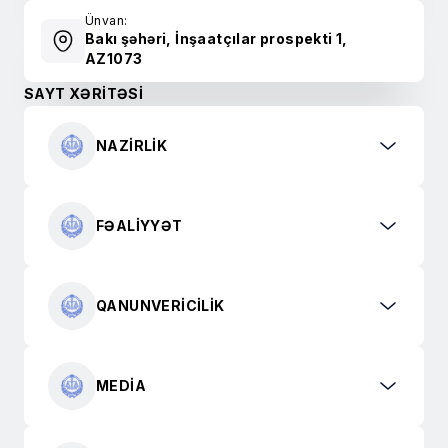
Ünvan:
Bakı şəhəri, İnşaatçılar prospekti 1,
AZ1073
SAYT XƏRİTƏSİ
NAZIRLIK
FƏALIYYƏT
QANUNVERICILIK
MEDIA